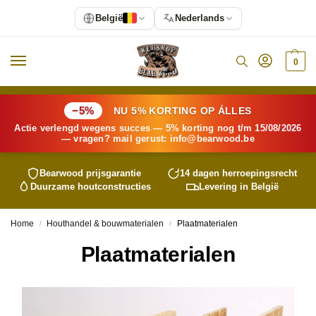
België
Nederlands
0
−5%
NU 5% KORTING OP ÁLLES
Actie verlengd wegens succes — 5% korting nog t/m 15/08/2026
— vragen? mail gerust:
info@
bearwood
.be
Bearwood
prijsgarantie
14 dagen herroepingsrecht
Duurzame houtconstructies
Levering in België
Home
Houthandel & bouwmaterialen
Plaatmaterialen
/
/
Plaatmaterialen