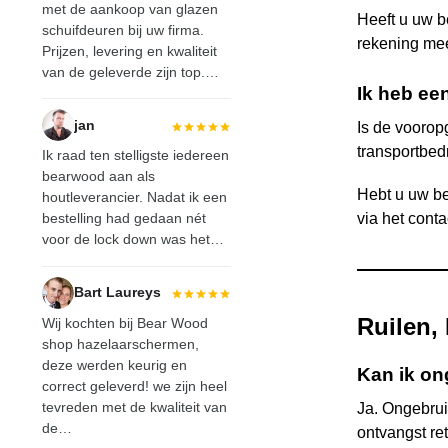
met de aankoop van glazen
Heeft u uw b
schuifdeuren bij uw firma.
rekening mee 
Prijzen, levering en kwaliteit
van de geleverde zijn top.…
Ik heb ee
jan
Is de voorop
transportbed
Ik raad ten stelligste iedereen
bearwood
aan als
Hebt u uw be
houtleverancier. Nadat ik een
bestelling had gedaan nét
via het cont
voor de lock down was het…
Bart Laureys
Ruilen,
Wij kochten bij
Bear Wood
shop hazelaarschermen,
deze werden keurig en
Kan ik ong
correct geleverd! we zijn heel
tevreden met de kwaliteit van
Ja. Ongebrui
de…
ontvangst re