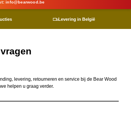
st:
info@
bearwood
.be
ucties
Levering in België
 vragen
ding, levering, retourneren en service bij de
Bear Wood
we helpen u graag verder.