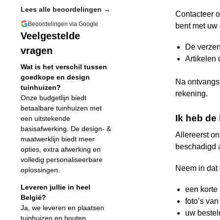
Lees alle beoordelingen →
Contacteer o
Beoordelingen via Google
bent met uw
Veelgestelde
De verzend
vragen
Artikelen 
Wat is het verschil tussen
goedkope en design
Na ontvangst
tuinhuizen?
rekening.
Onze budgetlijn biedt
betaalbare tuinhuizen met
Ik heb de
een uitstekende
basisafwerking. De design- &
Allereerst o
maatwerklijn biedt meer
beschadigd 
opties, extra afwerking en
volledig personaliseerbare
Neem in dat 
oplossingen.
Leveren jullie in heel
een korte
België?
foto’s va
Ja, we leveren en plaatsen
uw beste
tuinhuizen en houten