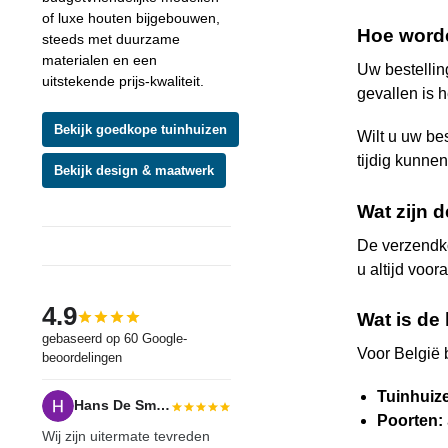
of luxe houten bijgebouwen,
Hoe word
steeds met duurzame
materialen en een
Uw bestellin
uitstekende prijs-kwaliteit.
gevallen is 
Bekijk goedkope tuinhuizen
Wilt u uw be
tijdig kunne
Bekijk design & maatwerk
Wat zijn 
De verzendko
u altijd voor
4.9
Wat is de 
gebaseerd op 60 Google-
Voor België 
beoordelingen
Tuinhuiz
Hans De Smedt
Poorten:
Wij zijn uitermate tevreden