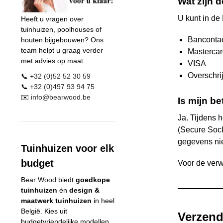
Wat zijn 
U kunt in de
Heeft u vragen over
tuinhuizen, poolhouses of
Bancontac
houten bijgebouwen? Ons
team helpt u graag verder
Masterca
met advies op maat.
VISA
Overschri
📞
+32 (0)52 52 30 59
📞
+32 (0)497 93 94 75
✉️
info@
bearwood
.be
Is mijn be
Ja. Tijdens 
(Secure Sock
gegevens nie
Tuinhuizen voor elk
budget
Voor de verw
Bear Wood
biedt
goedkope
tuinhuizen
én
design &
maatwerk tuinhuizen
in heel
België. Kies uit
Verzend
budgetvriendelijke modellen