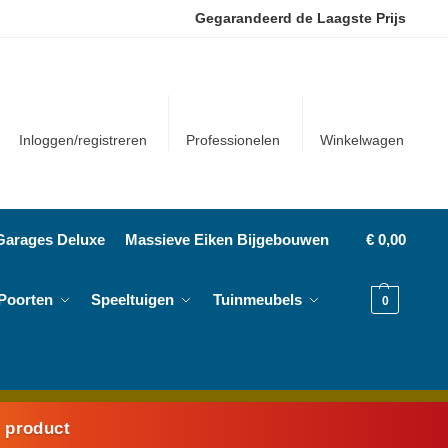
Gegarandeerd de Laagste Prijs
Inloggen/registreren
Professionelen
Winkelwagen
Garages Deluxe
Massieve Eiken Bijgebouwen
€
0,00
Poorten
Speeltuigen
Tuinmeubels
0
k product