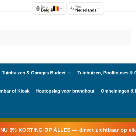
Land
Taal
België
Nederlands
Zoeken
Tuinhuizen & Garages Budget
Tuinhuizen, Poolhouses & 
enbar of Kiosk
Houtopslag voor brandhout
Omheiningen & 
NU 5% KORTING OP ÁLLES
— direct zichtbaar op el