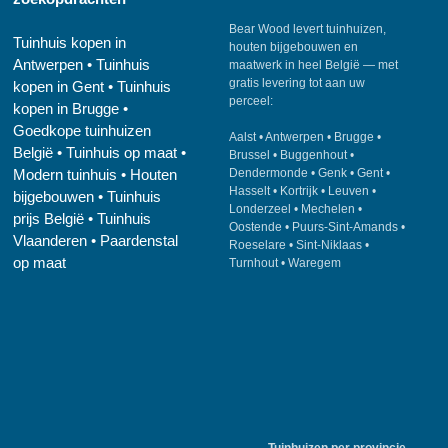
Bear Wood
levert tuinhuizen,
Tuinhuis kopen in
houten bijgebouwen en
Antwerpen
•
Tuinhuis
maatwerk in heel België — met
gratis levering tot aan uw
kopen in Gent
•
Tuinhuis
perceel:
kopen in Brugge
•
Goedkope tuinhuizen
Aalst
•
Antwerpen
•
Brugge
•
België
•
Tuinhuis op maat
•
Brussel
•
Buggenhout
•
Modern tuinhuis
•
Houten
Dendermonde
•
Genk
•
Gent
•
Hasselt
•
Kortrijk
•
Leuven
•
bijgebouwen
•
Tuinhuis
Londerzeel
•
Mechelen
•
prijs België
•
Tuinhuis
Oostende
•
Puurs-Sint-Amands
•
Vlaanderen
•
Paardenstal
Roeselare
•
Sint-Niklaas
•
op maat
Turnhout
•
Waregem
Tuinhuizen per provincie