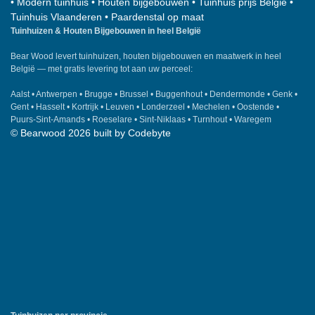
•
Modern tuinhuis
•
Houten bijgebouwen
•
Tuinhuis prijs België
•
Tuinhuis Vlaanderen
•
Paardenstal op maat
Tuinhuizen & Houten Bijgebouwen in heel België
Bear Wood levert tuinhuizen, houten bijgebouwen en maatwerk in heel
België — met gratis levering tot aan uw perceel:
Aalst
•
Antwerpen
•
Brugge
•
Brussel
•
Buggenhout
•
Dendermonde
•
Genk
•
Gent
•
Hasselt
•
Kortrijk
•
Leuven
•
Londerzeel
•
Mechelen
•
Oostende
•
Puurs-Sint-Amands
•
Roeselare
•
Sint-Niklaas
•
Turnhout
•
Waregem
© Bearwood 2026 built by
Codebyte