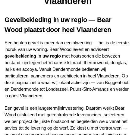
Vlaanderen
Gevelbekleding in uw regio — Bear
Wood plaatst door heel Vlaanderen
Een houten gevel is meer dan een afwerking — het is de eerste
indruk van uw woning. Bear Wood levert en adviseert
gevelbekleding in uw regio
met houtsoorten die bewezen
bestand zijn tegen het Vlaamse klimaat: thermowood, douglas,
lariks en accoya. Vanuit Dendermonde bedienen wij
particulieren, aannemers en architecten in heel Vlaanderen. Op
deze pagina ziet u waar wij lokaal actief zijn — van Buggenhout
en Dendermonde tot Londerzeel, Puurs-Sint-Amands en verder
in gans Vlaanderen.
Een gevel is een langetermijninvestering. Daarom werkt Bear
Wood uitsluitend met gecontroleerde leveranciers, selecteren
we per project de juiste houtsoort en begeleiden we u vanaf het
advies tot de levering op de werf. Zo kiest u met vertrouwen —
en weet u op voorhand hoe uw gevel er over tien of twintig jaar