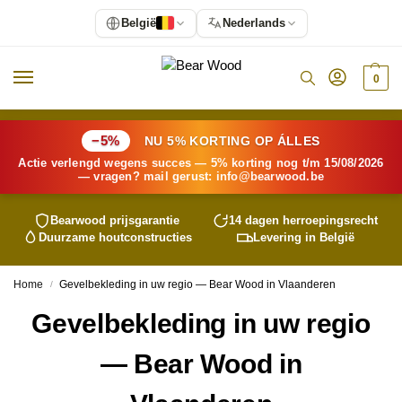
België
Nederlands
0
−5%
NU 5% KORTING OP ÁLLES
Actie verlengd wegens succes — 5% korting nog t/m 15/08/2026
— vragen? mail gerust:
info@bearwood.be
Bearwood prijsgarantie
14 dagen herroepingsrecht
Duurzame houtconstructies
Levering in België
Home
Gevelbekleding in uw regio — Bear Wood in Vlaanderen
/
Gevelbekleding in uw regio
— Bear Wood in