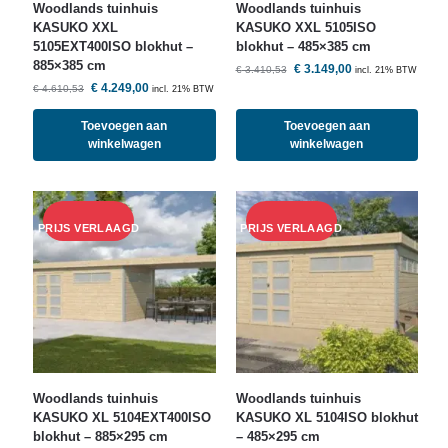
Woodlands
tuinhuis
Woodlands
tuinhuis
KASUKO XXL
KASUKO XXL 5105ISO
5105EXT400ISO blokhut –
blokhut – 485×385 cm
885×385 cm
€
3.149,00
€
3.410,53
incl. 21% BTW
€
4.249,00
€
4.610,53
incl. 21% BTW
Toevoegen aan
Toevoegen aan
winkelwagen
winkelwagen
Woodlands
tuinhuis
Woodlands
tuinhuis
KASUKO XL 5104EXT400ISO
KASUKO XL 5104ISO blokhut
blokhut – 885×295 cm
– 485×295 cm