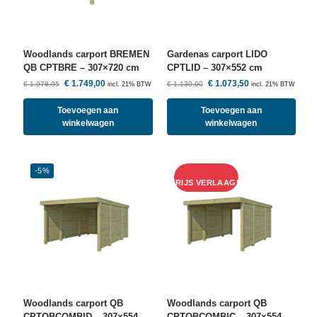
Woodlands
carport BREMEN
Gardenas carport LIDO
QB CPTBRE – 307×720 cm
CPTLID – 307×552 cm
€
1.749,00
€
1.073,50
€
1.978,95
€
1.130,00
incl. 21% BTW
incl. 21% BTW
Toevoegen aan
Toevoegen aan
winkelwagen
winkelwagen
-5%
Woodlands
carport QB
Woodlands
carport QB
CPTQBCOMBID – 307×554
CPTQBCOMBIC – 307×554