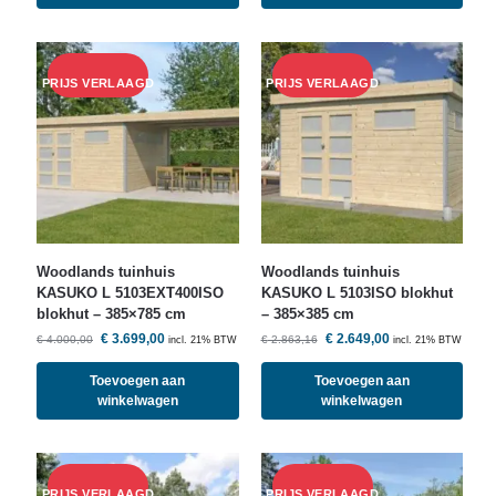
Woodlands
tuinhuis
Woodlands
tuinhuis
KASUKO L 5103EXT400ISO
KASUKO L 5103ISO blokhut
blokhut – 385×785 cm
– 385×385 cm
€
3.699,00
€
2.649,00
€
4.000,00
€
2.863,16
incl. 21% BTW
incl. 21% BTW
Toevoegen aan
Toevoegen aan
winkelwagen
winkelwagen