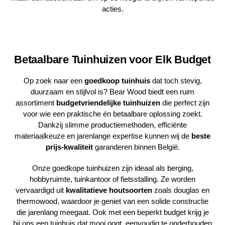
acties.
Betaalbare Tuinhuizen voor Elk Budget
Op zoek naar een
goedkoop tuinhuis
dat toch stevig,
duurzaam en stijlvol is?
Bear Wood
biedt een ruim
assortiment
budgetvriendelijke tuinhuizen
die perfect zijn
voor wie een praktische én betaalbare oplossing zoekt.
Dankzij slimme productiemethoden, efficiënte
materiaalkeuze en jarenlange expertise kunnen wij de
beste
prijs-kwaliteit
garanderen binnen België.
Onze goedkope tuinhuizen zijn ideaal als berging,
hobbyruimte, tuinkantoor of fietsstalling. Ze worden
vervaardigd uit
kwalitatieve houtsoorten
zoals douglas en
thermowood, waardoor je geniet van een solide constructie
die jarenlang meegaat. Ook met een beperkt budget krijg je
bij ons een tuinhuis dat mooi oogt, eenvoudig te onderhouden