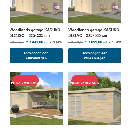
Woodlands
garage KASUKO
Woodlands
garage KASUKO
5121ISO – 325×535 cm
5121AC – 325×535 cm
€
3.449,00
€
3.099,00
€
3.726,32
€
3.368,42
incl. 21% BTW
incl. 21% BTW
Toevoegen aan
Toevoegen aan
winkelwagen
winkelwagen