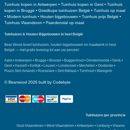
Tuinhuis kopen in Antwerpen
•
Tuinhuis kopen in Gent
•
Tuinhuis
kopen in Brugge
•
Goedkope tuinhuizen België
•
Tuinhuis op maat
•
Modern tuinhuis
•
Houten bijgebouwen
•
Tuinhuis prijs België
•
Tuinhuis Vlaanderen
•
Paardenstal op maat
Tuinhuizen & Houten Bijgebouwen in heel België
Bear Wood
levert tuinhuizen, houten bijgebouwen en maatwerk in heel
België — met gratis levering tot aan uw perceel:
Aalst
•
Antwerpen
•
Brugge
•
Brussel
•
Buggenhout
•
Dendermonde
•
Genk
•
Gent
•
Hasselt
•
Kortrijk
•
Leuven
•
Londerzeel
•
Mechelen
•
Oostende
•
Puurs-Sint-Amands
•
Roeselare
•
Sint-Niklaas
•
Turnhout
•
Waregem
©
Bearwood
2026 built by
Codebyte
Tuinhuizen per provincie
Oost-Vlaanderen
•
West-Vlaanderen
•
Antwerpen
•
Limburg
•
Vlaams-