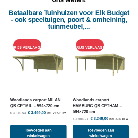
Betaalbare Tuinhuizen voor Elk Budget
- ook speeltuigen, poort & omheining,
tuinmeubel,...
Woodlands
carport MILAN
Woodlands
carport
QB CPTMIL – 594×720 cm
HAMBURG QB CPTHAM –
594×720 cm
€
3.499,00
€
3.810,53
incl. 21% BTW
€
3.249,00
€
3.684,21
incl. 21% BTW
Toevoegen aan
Toevoegen aan
winkelwagen
winkelwagen