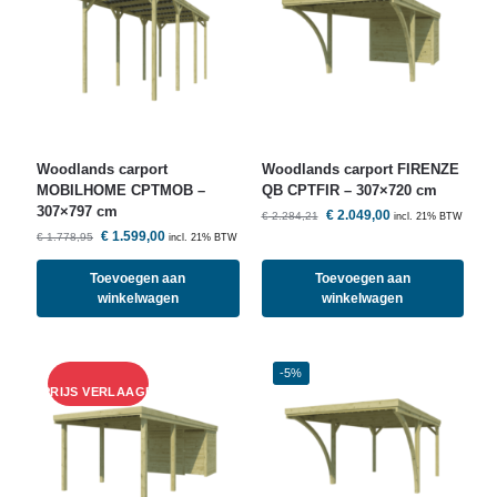
Woodlands
carport
Woodlands
carport FIRENZE
MOBILHOME CPTMOB –
QB CPTFIR – 307×720 cm
307×797 cm
€
2.049,00
€
2.284,21
incl. 21% BTW
€
1.599,00
€
1.778,95
incl. 21% BTW
Toevoegen aan
Toevoegen aan
winkelwagen
winkelwagen
-5%