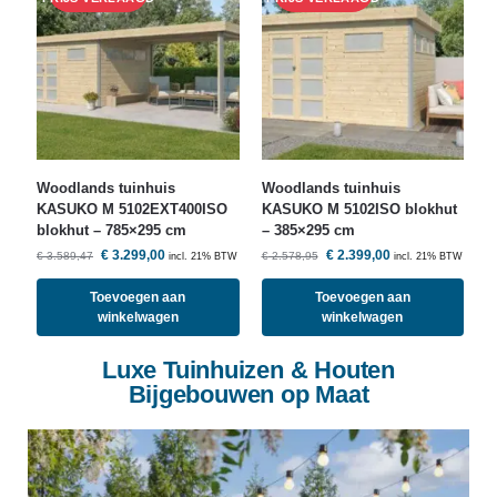
Woodlands
tuinhuis
Woodlands
tuinhuis
KASUKO M 5102EXT400ISO
KASUKO M 5102ISO blokhut
blokhut – 785×295 cm
– 385×295 cm
€
3.299,00
€
2.399,00
€
3.589,47
€
2.578,95
incl. 21% BTW
incl. 21% BTW
Toevoegen aan
Toevoegen aan
winkelwagen
winkelwagen
Luxe Tuinhuizen & Houten
Bijgebouwen op Maat