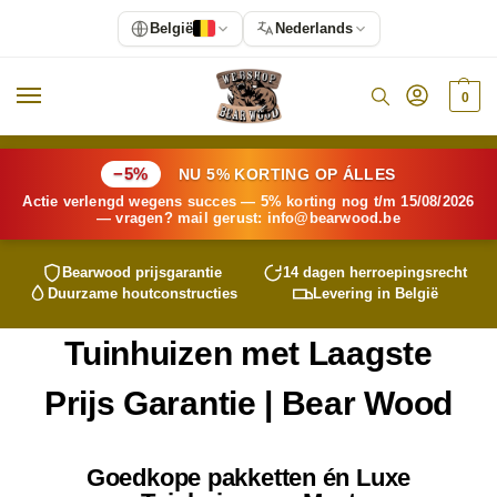
België
Nederlands
0
−5%
NU 5% KORTING OP ÁLLES
Actie verlengd wegens succes — 5% korting nog t/m 15/08/2026
— vragen? mail gerust:
info@
bearwood
.be
Bearwood
prijsgarantie
14 dagen herroepingsrecht
Duurzame houtconstructies
Levering in België
Tuinhuizen met Laagste
Prijs Garantie |
Bear Wood
Goedkope pakketten én Luxe