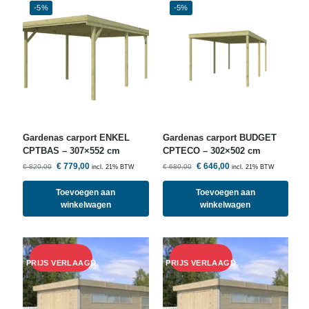
-5%
-5%
Gardenas carport ENKEL
Gardenas carport BUDGET
CPTBAS – 307×552 cm
CPTECO – 302×502 cm
€
779,00
€
646,00
€
820,00
€
680,00
incl. 21% BTW
incl. 21% BTW
Toevoegen aan
Toevoegen aan
winkelwagen
winkelwagen