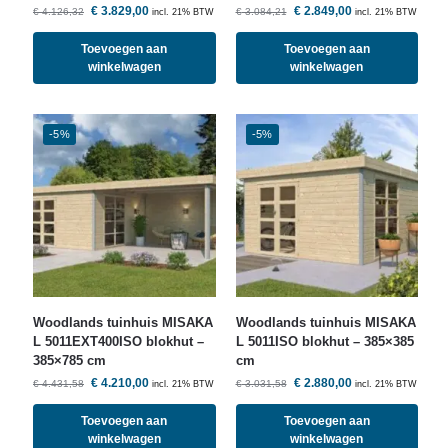
€
3.829,00
€
2.849,00
€
4.126,32
€
3.084,21
incl. 21% BTW
incl. 21% BTW
Toevoegen aan
Toevoegen aan
winkelwagen
winkelwagen
-5%
-5%
Woodlands
tuinhuis MISAKA
Woodlands
tuinhuis MISAKA
L 5011EXT400ISO blokhut –
L 5011ISO blokhut – 385×385
385×785 cm
cm
€
4.210,00
€
2.880,00
€
4.431,58
€
3.031,58
incl. 21% BTW
incl. 21% BTW
Toevoegen aan
Toevoegen aan
winkelwagen
winkelwagen