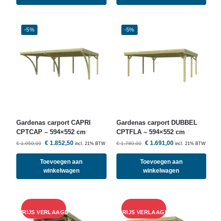
-5%
-5%
Gardenas carport CAPRI
Gardenas carport DUBBEL
CPTCAP – 594×552 cm
CPTFLA – 594×552 cm
€
1.852,50
€
1.691,00
€
1.950,00
€
1.780,00
incl. 21% BTW
incl. 21% BTW
Toevoegen aan
Toevoegen aan
winkelwagen
winkelwagen