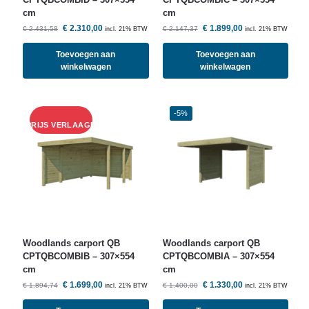
cm
cm
€
2.310,00
€
1.899,00
€
2.431,58
€
2.147,37
incl. 21% BTW
incl. 21% BTW
Toevoegen aan
Toevoegen aan
winkelwagen
winkelwagen
-5%
Woodlands
carport QB
Woodlands
carport QB
CPTQBCOMBIB – 307×554
CPTQBCOMBIA – 307×554
cm
cm
€
1.699,00
€
1.330,00
€
1.894,74
€
1.400,00
incl. 21% BTW
incl. 21% BTW