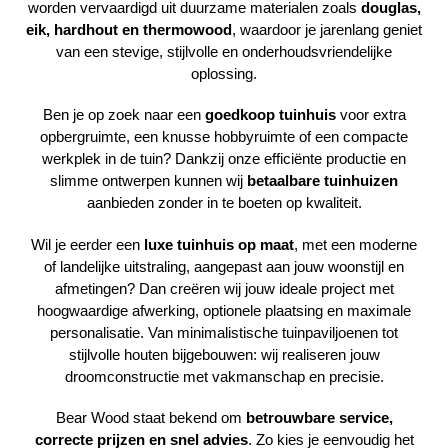
worden vervaardigd uit duurzame materialen zoals
douglas,
eik, hardhout en thermowood
, waardoor je jarenlang geniet
van een stevige, stijlvolle en onderhoudsvriendelijke
oplossing.
Ben je op zoek naar een
goedkoop tuinhuis
voor extra
opbergruimte, een knusse hobbyruimte of een compacte
werkplek in de tuin? Dankzij onze efficiënte productie en
slimme ontwerpen kunnen wij
betaalbare tuinhuizen
aanbieden zonder in te boeten op kwaliteit.
Wil je eerder een
luxe tuinhuis op maat
, met een moderne
of landelijke uitstraling, aangepast aan jouw woonstijl en
afmetingen? Dan creëren wij jouw ideale project met
hoogwaardige afwerking, optionele plaatsing en maximale
personalisatie. Van minimalistische tuinpaviljoenen tot
stijlvolle houten bijgebouwen: wij realiseren jouw
droomconstructie met vakmanschap en precisie.
Bear Wood
staat bekend om
betrouwbare service,
correcte prijzen en snel advies
. Zo kies je eenvoudig het