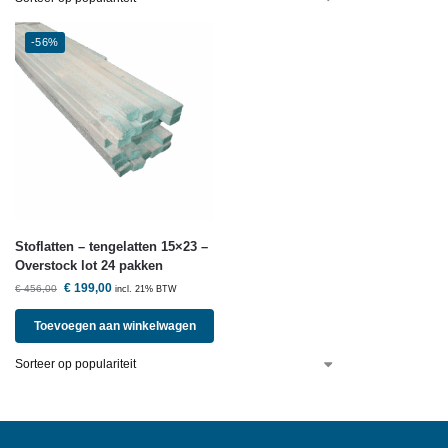
-56%
Stoflatten – tengelatten 15×23 –
Overstock lot 24 pakken
€
199,00
€
456,00
incl. 21% BTW
Toevoegen aan winkelwagen