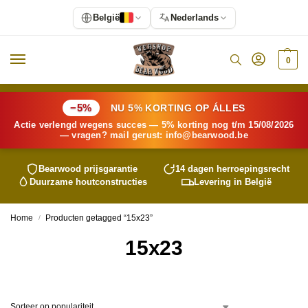
België
Nederlands
0
−5%
NU 5% KORTING OP ÁLLES
Actie verlengd wegens succes — 5% korting nog t/m 15/08/2026
— vragen? mail gerust:
info@
bearwood
.be
Bearwood
prijsgarantie
14 dagen herroepingsrecht
Duurzame houtconstructies
Levering in België
Home
Producten getagged “15x23”
/
15x23