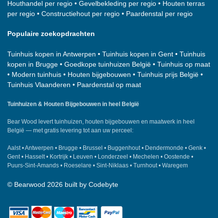
Houthandel per regio
•
Gevelbekleding per regio
•
Houten terras
per regio
•
Constructiehout per regio
•
Paardenstal per regio
Populaire zoekopdrachten
Tuinhuis kopen in Antwerpen
•
Tuinhuis kopen in Gent
•
Tuinhuis
kopen in Brugge
•
Goedkope tuinhuizen België
•
Tuinhuis op maat
•
Modern tuinhuis
•
Houten bijgebouwen
•
Tuinhuis prijs België
•
Tuinhuis Vlaanderen
•
Paardenstal op maat
Tuinhuizen & Houten Bijgebouwen in heel België
Bear Wood
levert tuinhuizen, houten bijgebouwen en maatwerk in heel
België — met gratis levering tot aan uw perceel:
Aalst
•
Antwerpen
•
Brugge
•
Brussel
•
Buggenhout
•
Dendermonde
•
Genk
•
Gent
•
Hasselt
•
Kortrijk
•
Leuven
•
Londerzeel
•
Mechelen
•
Oostende
•
Puurs-Sint-Amands
•
Roeselare
•
Sint-Niklaas
•
Turnhout
•
Waregem
©
Bearwood
2026 built by
Codebyte