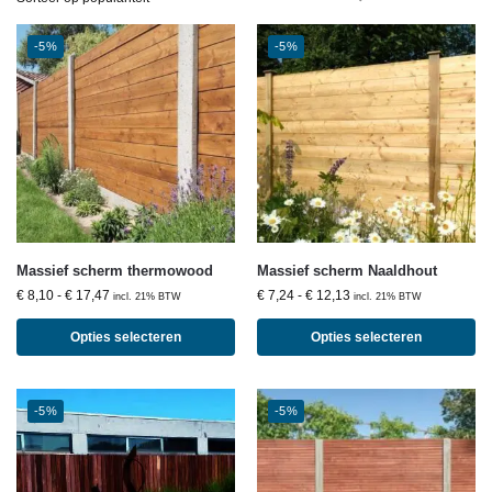
-5%
-5%
Massief scherm thermowood
Massief scherm Naaldhout
€
8,10
-
€
17,47
€
7,24
-
€
12,13
incl. 21% BTW
incl. 21% BTW
Opties selecteren
Opties selecteren
-5%
-5%