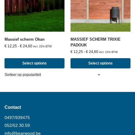
Massief scherm Okan
MASSIEF SCHERM TRIXIE
PADOUK
€
12,25
-
€
24,60
incl. 21% BTW
€
12,25
-
€
24,60
incl. 21% BTW
Select options
Select options
Contact
0497/939475
052/52.30.59
info@
bearwood
.be