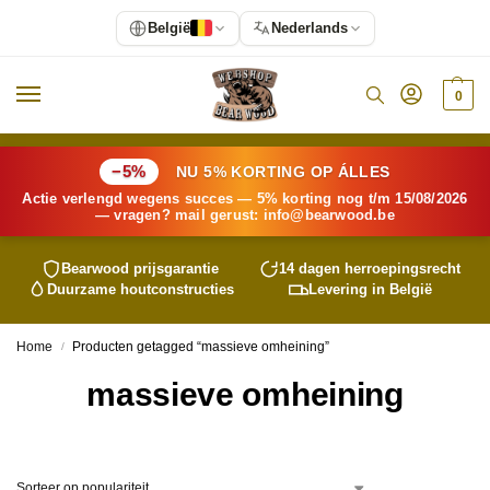
België
Nederlands
0
−5%
NU 5% KORTING OP ÁLLES
Actie verlengd wegens succes — 5% korting nog t/m 15/08/2026
— vragen? mail gerust:
info@
bearwood
.be
Bearwood
prijsgarantie
14 dagen herroepingsrecht
Duurzame houtconstructies
Levering in België
Home
Producten getagged “massieve omheining”
/
massieve omheining