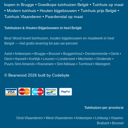
kopen in Brugge
•
Goedkope tuinhuizen België
•
Tuinhuis op maat
•
Modern tuinhuis
•
Houten bijgebouwen
•
Tuinhuis prijs België
•
Tuinhuis Vlaanderen
•
Paardenstal op maat
Tuinhuizen & Houten Bijgebouwen in heel België
Bear Wood
levert tuinhuizen, houten bijgebouwen en maatwerk in heel
België — met gratis levering tot aan uw perceel:
Aalst
•
Antwerpen
•
Brugge
•
Brussel
•
Buggenhout
•
Dendermonde
•
Genk
•
Gent
•
Hasselt
•
Kortrijk
•
Leuven
•
Londerzeel
•
Mechelen
•
Oostende
•
Puurs-Sint-Amands
•
Roeselare
•
Sint-Niklaas
•
Turnhout
•
Waregem
©
Bearwood
2026 built by
Codebyte
Tuinhuizen per provincie
Oost-Vlaanderen
•
West-Vlaanderen
•
Antwerpen
•
Limburg
•
Vlaams-
Brabant
•
Brussel