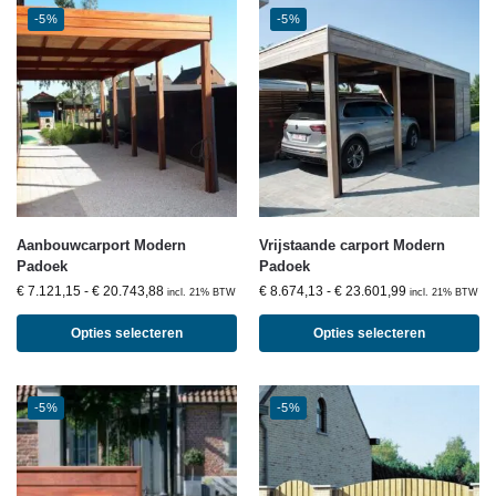
-5%
-5%
Aanbouwcarport Modern
Vrijstaande carport Modern
Padoek
Padoek
€
7.121,15
-
€
20.743,88
€
8.674,13
-
€
23.601,99
incl. 21% BTW
incl. 21% BTW
Opties selecteren
Opties selecteren
-5%
-5%