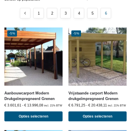
1
2
3
4
5
6
-5%
-5%
Aanbouwcarport Modern
Vrijstaande carport Modern
Drukgeïmpregneerd Grenen
drukgeïmpregneerd Grenen
€
3.601,61
-
€
13.996,08
€
6.791,25
-
€
20.438,11
incl. 21% BTW
incl. 21% BTW
Opties selecteren
Opties selecteren