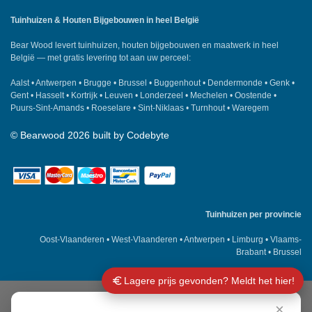
Tuinhuizen & Houten Bijgebouwen in heel België
Bear Wood
levert tuinhuizen, houten bijgebouwen en maatwerk in heel
België — met gratis levering tot aan uw perceel:
Aalst
•
Antwerpen
•
Brugge
•
Brussel
•
Buggenhout
•
Dendermonde
•
Genk
•
Gent
•
Hasselt
•
Kortrijk
•
Leuven
•
Londerzeel
•
Mechelen
•
Oostende
•
Puurs-Sint-Amands
•
Roeselare
•
Sint-Niklaas
•
Turnhout
•
Waregem
©
Bearwood
2026 built by
Codebyte
Tuinhuizen per provincie
Oost-Vlaanderen
•
West-Vlaanderen
•
Antwerpen
•
Limburg
•
Vlaams-
Brabant
•
Brussel
Lagere prijs gevonden? Meldt het hier!
×