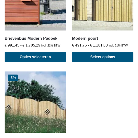
Brievenbus Modern Padoek
Modern poort
€
991,45
-
€
1.705,29
€
491,76
-
€
1.181,80
incl. 21% BTW
incl. 21% BTW
Opties selecteren
Select options
-5%