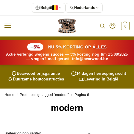
België
Nederlands
0
−5%
NU 5% KORTING OP ÁLLES
Actie verlengd wegens succes — 5% korting nog t/m 15/08/2026
— vragen? mail gerust:
info@
bearwood
.be
Bearwood
prijsgarantie
14 dagen herroepingsrecht
Duurzame houtconstructies
Levering in België
Home
Producten getagged “modern”
Pagina 6
/
/
modern