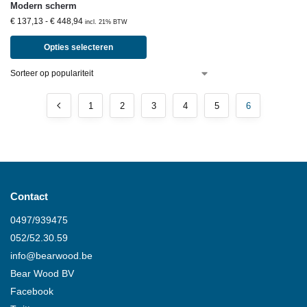
Modern scherm
€
137,13
-
€
448,94
incl. 21% BTW
Opties selecteren
1
2
3
4
5
6
Contact
0497/939475
052/52.30.59
info@
bearwood
.be
Bear Wood
BV
Facebook