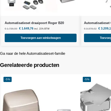
Automatisatieset draaipoort Roger B20
Automatisatieset
€
1.649,76
€
3.209,
€
1.736,59
€
3.378,02
incl. 21% BTW
Toevoegen aan winkelwagen
Toevoe
Ga naar de hele Automatisatieset-familie
Gerelateerde producten
-5%
-5%