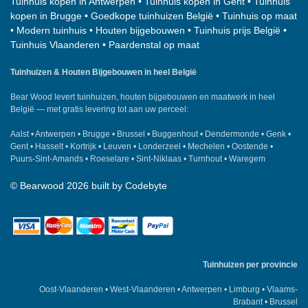
Tuinhuis kopen in Antwerpen
•
Tuinhuis kopen in Gent
•
Tuinhuis
kopen in Brugge
•
Goedkope tuinhuizen België
•
Tuinhuis op maat
•
Modern tuinhuis
•
Houten bijgebouwen
•
Tuinhuis prijs België
•
Tuinhuis Vlaanderen
•
Paardenstal op maat
Tuinhuizen & Houten Bijgebouwen in heel België
Bear Wood
levert tuinhuizen, houten bijgebouwen en maatwerk in heel
België — met gratis levering tot aan uw perceel:
Aalst
•
Antwerpen
•
Brugge
•
Brussel
•
Buggenhout
•
Dendermonde
•
Genk
•
Gent
•
Hasselt
•
Kortrijk
•
Leuven
•
Londerzeel
•
Mechelen
•
Oostende
•
Puurs-Sint-Amands
•
Roeselare
•
Sint-Niklaas
•
Turnhout
•
Waregem
©
Bearwood
2026 built by
Codebyte
Tuinhuizen per provincie
Oost-Vlaanderen
•
West-Vlaanderen
•
Antwerpen
•
Limburg
•
Vlaams-
Brabant
•
Brussel