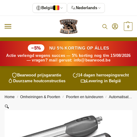
België
Nederlands
0
−5%
NU 5% KORTING OP ÁLLES
Actie verlengd wegens succes — 5% korting nog t/m 15/08/2026
— vragen? mail gerust:
info@
bearwood
.be
Bearwood
prijsgarantie
14 dagen herroepingsrecht
Duurzame houtconstructies
Levering in België
Home
Omheiningen & Poorten
Poorten en tuindeuren
Automatisatie poorten
/
/
/
🔍