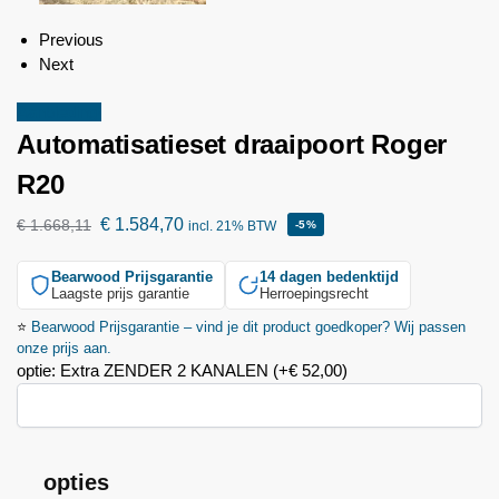
Previous
Next
Aanbieding!
Automatisatieset draaipoort Roger
R20
€
1.584,70
€
1.668,11
incl. 21% BTW
-5%
Bearwood
Prijsgarantie
14 dagen bedenktijd
Laagste prijs garantie
Herroepingsrecht
⭐
Bearwood
Prijsgarantie – vind je dit product goedkoper? Wij passen
onze prijs aan.
optie: Extra ZENDER 2 KANALEN
(+
€
52,00
)
opties