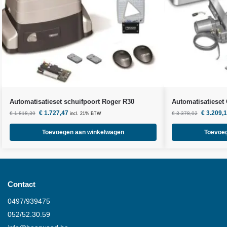
Automatisatieset schuifpoort Roger R30
Automatisatieset
€
1.727,47
€
3.209,
€
1.818,39
€
3.378,02
incl. 21% BTW
Toevoegen aan winkelwagen
Toevoe
Contact
0497/939475
052/52.30.59