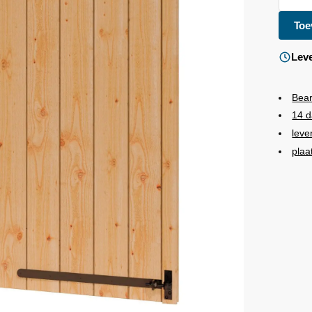
Toe
Leve
Bea
14 d
leve
plaa