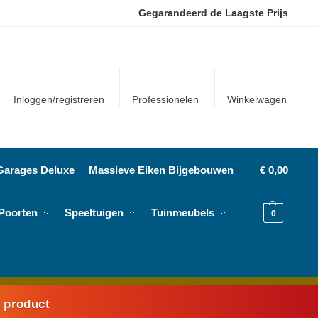
Gegarandeerd de Laagste Prijs
Inloggen/registreren
Professionelen
Winkelwagen
Garages Deluxe
Massieve Eiken Bijgebouwen
€
0,00
Poorten
Speeltuigen
Tuinmeubels
0
k product