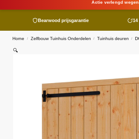
Actie verlengd wegen
Bearwood
prijsgarantie
14
Home
Zelfbouw Tuinhuis Onderdelen
Tuinhuis deuren
D
/
/
/
🔍