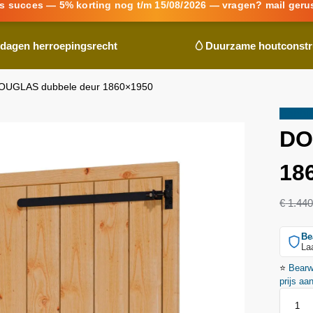
s succes — 5% korting nog t/m 15/08/2026 — vragen? mail geru
 dagen herroepingsrecht
Duurzame houtconstr
OUGLAS dubbele deur 1860×1950
Aanbie
DO
18
€
1.440
Be
La
⭐
Bear
prijs aa