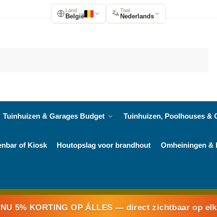
Land
Taal
België
Nederlands
Zoeken
Tuinhuizen & Garages Budget
Tuinhuizen, Poolhouses & 
enbar of Kiosk
Houtopslag voor brandhout
Omheiningen & 
NU 5% KORTING OP ÁLLES
— direct zichtbaar op el