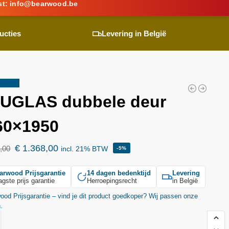
st:
info@
bearwood
.be
ucties
Levering in België
ding!
UGLAS dubbele deur
60×1950
€
1.368,00
,00
incl. 21% BTW
-5%
arwood
Prijsgarantie
14 dagen bedenktijd
Levering
agste prijs garantie
Herroepingsrecht
in België
wood
Prijsgarantie – vind je dit product goedkoper? Wij passen onze
n.