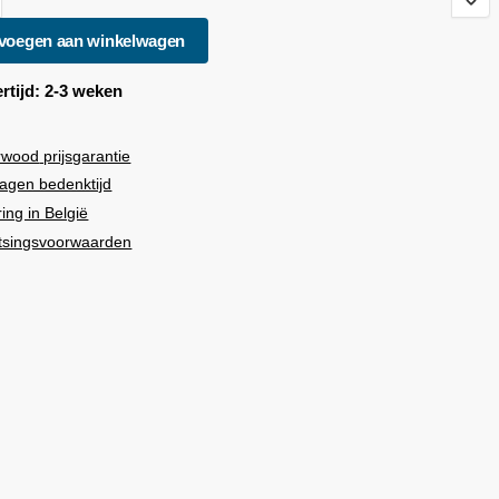
voegen aan winkelwagen
rtijd: 2-3 weken
rwood
prijsgarantie
agen bedenktijd
ring in België
tsingsvoorwaarden