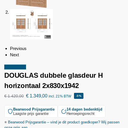
Previous
Next
Aanbieding!
DOUGLAS dubbele glasdeur H
horizontaal 2x830x1942
€
1.349,00
€
1.420,00
incl. 21% BTW
-5%
Bearwood
Prijsgarantie
14 dagen bedenktijd
Laagste prijs garantie
Herroepingsrecht
⭐
Bearwood
Prijsgarantie – vind je dit product goedkoper? Wij passen
onze prijs aan.