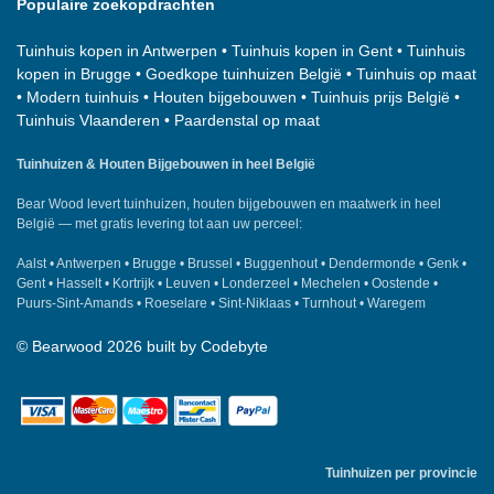
Populaire zoekopdrachten
Tuinhuis kopen in Antwerpen
•
Tuinhuis kopen in Gent
•
Tuinhuis
kopen in Brugge
•
Goedkope tuinhuizen België
•
Tuinhuis op maat
•
Modern tuinhuis
•
Houten bijgebouwen
•
Tuinhuis prijs België
•
Tuinhuis Vlaanderen
•
Paardenstal op maat
Tuinhuizen & Houten Bijgebouwen in heel België
Bear Wood
levert tuinhuizen, houten bijgebouwen en maatwerk in heel
België — met gratis levering tot aan uw perceel:
Aalst
•
Antwerpen
•
Brugge
•
Brussel
•
Buggenhout
•
Dendermonde
•
Genk
•
Gent
•
Hasselt
•
Kortrijk
•
Leuven
•
Londerzeel
•
Mechelen
•
Oostende
•
Puurs-Sint-Amands
•
Roeselare
•
Sint-Niklaas
•
Turnhout
•
Waregem
©
Bearwood
2026 built by
Codebyte
Tuinhuizen per provincie