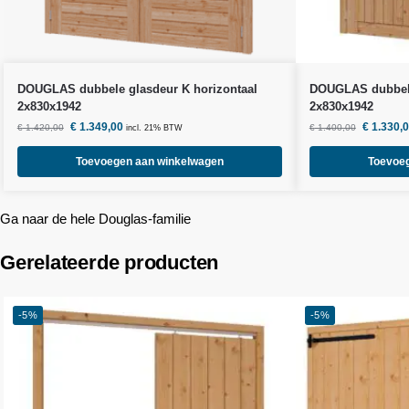
DOUGLAS dubbele glasdeur K horizontaal
DOUGLAS dubbele 
2x830x1942
2x830x1942
€
1.349,00
€
1.330,
€
1.420,00
€
1.400,00
incl. 21% BTW
Toevoegen aan winkelwagen
Toevoe
Ga naar de hele Douglas-familie
Gerelateerde producten
-5%
-5%