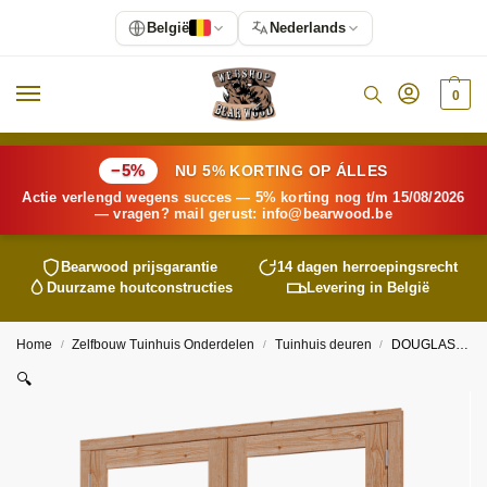
België
Nederlands
0
−5%
NU 5% KORTING OP ÁLLES
Actie verlengd wegens succes — 5% korting nog t/m 15/08/2026
— vragen? mail gerust:
info@
bearwood
.be
Bearwood
prijsgarantie
14 dagen herroepingsrecht
Duurzame houtconstructies
Levering in België
Home
Zelfbouw Tuinhuis Onderdelen
Tuinhuis deuren
DOUGLAS dubbele glasdeur H horizontaal 2x830x1942
/
/
/
🔍