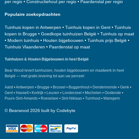
per regio
•
Constructiehout per regio
•
Paardenstal per regio
Populaire zoekopdrachten
Tuinhuis kopen in Antwerpen
•
Tuinhuis kopen in Gent
•
Tuinhuis
kopen in Brugge
•
Goedkope tuinhuizen België
•
Tuinhuis op maat
•
Modern tuinhuis
•
Houten bijgebouwen
•
Tuinhuis prijs België
•
Tuinhuis Vlaanderen
•
Paardenstal op maat
Tuinhuizen & Houten Bijgebouwen in heel België
Bear Wood
levert tuinhuizen, houten bijgebouwen en maatwerk in heel
België — met gratis levering tot aan uw perceel:
Aalst
•
Antwerpen
•
Brugge
•
Brussel
•
Buggenhout
•
Dendermonde
•
Genk
•
Gent
•
Hasselt
•
Kortrijk
•
Leuven
•
Londerzeel
•
Mechelen
•
Oostende
•
Puurs-Sint-Amands
•
Roeselare
•
Sint-Niklaas
•
Turnhout
•
Waregem
©
Bearwood
2026 built by
Codebyte