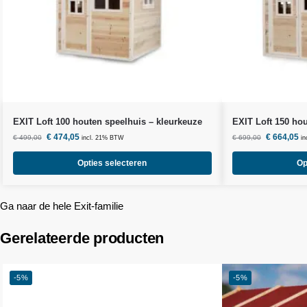
EXIT Loft 100 houten speelhuis – kleurkeuze
EXIT Loft 150 hou
€
474,05
€
664,05
€
499,00
€
699,00
incl. 21% BTW
i
Opties selecteren
Op
Ga naar de hele Exit-familie
Gerelateerde producten
-5%
-5%