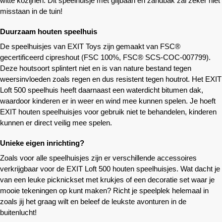
witte kozijnen. Dit speelhuisje met glijbaan en zandbak zal zeker niet
misstaan in de tuin!
Duurzaam houten speelhuis
De speelhuisjes van EXIT Toys zijn gemaakt van FSC®
gecertificeerd cipreshout (FSC 100%, FSC® SCS-COC-007799).
Deze houtsoort splintert niet en is van nature bestand tegen
weersinvloeden zoals regen en dus resistent tegen houtrot. Het EXIT
Loft 500 speelhuis heeft daarnaast een waterdicht bitumen dak,
waardoor kinderen er in weer en wind mee kunnen spelen. Je hoeft
EXIT houten speelhuisjes voor gebruik niet te behandelen, kinderen
kunnen er direct veilig mee spelen.
Unieke eigen inrichting?
Zoals voor alle speelhuisjes zijn er verschillende accessoires
verkrijgbaar voor de EXIT Loft 500 houten speelhuisjes. Wat dacht je
van een leuke picknickset met krukjes of een decoratie set waar je
mooie tekeningen op kunt maken? Richt je speelplek helemaal in
zoals jij het graag wilt en beleef de leukste avonturen in de
buitenlucht!