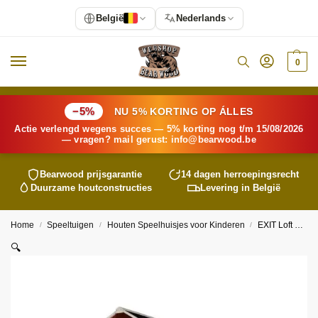
België
Nederlands
0
−5%
NU 5% KORTING OP ÁLLES
Actie verlengd wegens succes — 5% korting nog t/m 15/08/2026
— vragen? mail gerust:
info@
bearwood
.be
Bearwood
prijsgarantie
14 dagen herroepingsrecht
Duurzame houtconstructies
Levering in België
Home
Speeltuigen
Houten Speelhuisjes voor Kinderen
EXIT Loft 500 houten speelhuis – kleurkeuze
/
/
/
🔍