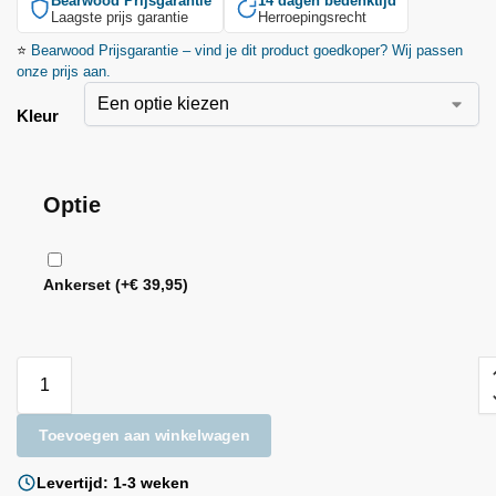
Bearwood
Prijsgarantie
14 dagen bedenktijd
Laagste prijs garantie
Herroepingsrecht
⭐
Bearwood
Prijsgarantie – vind je dit product goedkoper? Wij passen
onze prijs aan.
Kleur
Optie
Ankerset
(+
€
39,95
)
Toevoegen aan winkelwagen
Levertijd: 1-3 weken