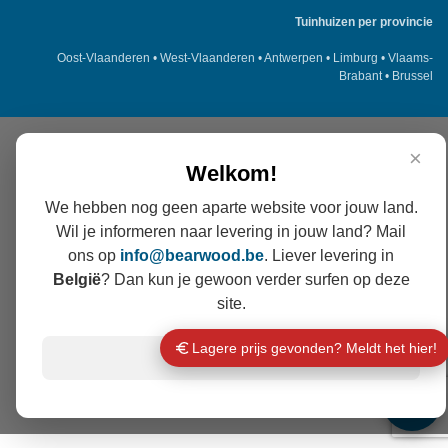
Tuinhuizen per provincie
Oost-Vlaanderen
•
West-Vlaanderen
•
Antwerpen
•
Limburg
•
Vlaams-
Brabant
•
Brussel
×
Welkom!
We hebben nog geen aparte website voor jouw land.
Wil je informeren naar levering in jouw land? Mail
ons op
info@
bearwood
.be
. Liever levering in
België
? Dan kun je gewoon verder surfen op deze
site.
Lagere prijs gevonden? Meldt het hier!
Verder surfen
💬