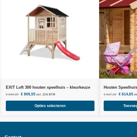
EXIT Loft 300 houten speelhuis – kleurkeuze
Houten Speelhuis
€
806,55
€
614,65
€
849,00
€
647,00
incl. 21% BTW
i
Opties selecteren
Toevoe