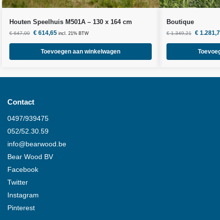
Houten Speelhuis M501A – 130 x 164 cm
Boutique
€
614,65
€
1.281,
€
647,00
€
1.349,21
incl. 21% BTW
Toevoegen aan winkelwagen
Toevoe
Contact
0497/939475
052/52.30.59
info@
bearwood
.be
Bear Wood
BV
Facebook
Twitter
Instagram
Pinterest