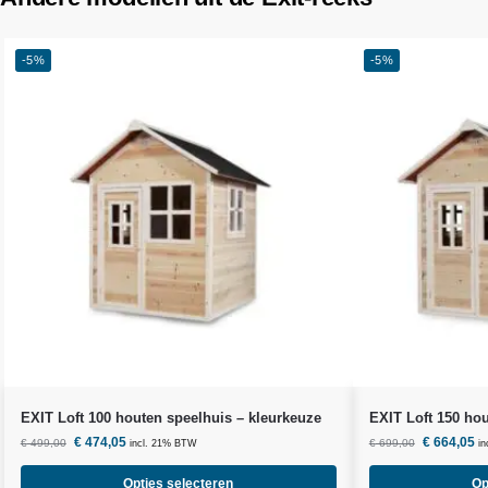
-5%
-5%
EXIT Loft 100 houten speelhuis – kleurkeuze
EXIT Loft 150 hou
€
474,05
€
664,05
€
499,00
€
699,00
incl. 21% BTW
i
Opties selecteren
Op