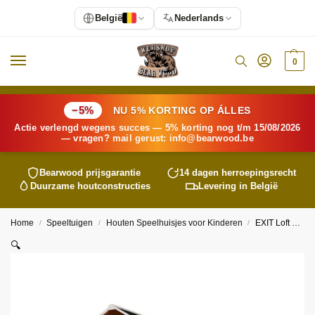
België
Nederlands
0
−5%
NU 5% KORTING OP ÁLLES
Actie verlengd wegens succes — 5% korting nog t/m 15/08/2026
— vragen? mail gerust:
info@
bearwood
.be
Bearwood
prijsgarantie
14 dagen herroepingsrecht
Duurzame houtconstructies
Levering in België
Home
Speeltuigen
Houten Speelhuisjes voor Kinderen
EXIT Loft 700 houten speelhuis – kleurkeuze
/
/
/
🔍