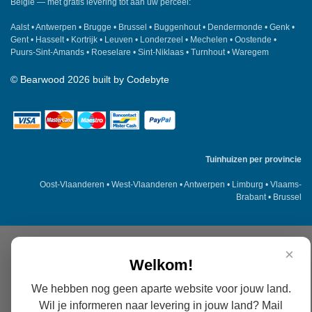
België — met gratis levering tot aan uw perceel:
Aalst
•
Antwerpen
•
Brugge
•
Brussel
•
Buggenhout
•
Dendermonde
•
Genk
•
Gent
•
Hasselt
•
Kortrijk
•
Leuven
•
Londerzeel
•
Mechelen
•
Oostende
•
Puurs-Sint-Amands
•
Roeselare
•
Sint-Niklaas
•
Turnhout
•
Waregem
©
Bearwood
2026 built by
Codebyte
Tuinhuizen per provincie
Oost-Vlaanderen
•
West-Vlaanderen
•
Antwerpen
•
Limburg
•
Vlaams-
Brabant
•
Brussel
×
Welkom!
We hebben nog geen aparte website voor jouw land.
Wil je informeren naar levering in jouw land? Mail