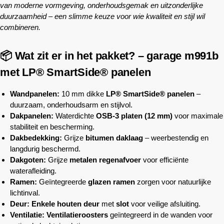
van moderne vormgeving, onderhoudsgemak en uitzonderlijke
duurzaamheid – een slimme keuze voor wie kwaliteit en stijl wil
combineren.
📦 Wat zit er in het pakket? – garage m991b
met LP® SmartSide® panelen
Wandpanelen:
10 mm dikke
LP® SmartSide® panelen
–
duurzaam, onderhoudsarm en stijlvol.
Dakpanelen:
Waterdichte
OSB-3 platen (12 mm)
voor maximale
stabiliteit en bescherming.
Dakbedekking:
Grijze
bitumen daklaag
– weerbestendig en
langdurig beschermd.
Dakgoten:
Grijze
metalen regenafvoer
voor efficiënte
waterafleiding.
Ramen:
Geïntegreerde
glazen ramen
zorgen voor natuurlijke
lichtinval.
Deur:
Enkele houten deur
met
slot
voor veilige afsluiting.
Ventilatie:
Ventilatieroosters
geïntegreerd in de wanden voor