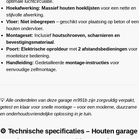
optimale luchtcirculatie.
Hoekafwerking:
Massief houten hoeklijsten
voor een nette en
stijlvolle afwerking.
Vloer:
Niet inbegrepen
– geschikt voor plaatsing op beton of een
houten ondervloer.
Montageset:
Inclusief
houtschroeven, scharnieren en
bevestigingsmateriaal
.
Poort:
Elektrische oproldeur
met
2 afstandsbedieningen
voor
moeiteloze bediening.
Handleiding:
Gedetailleerde
montage-instructies
voor
eenvoudige zelfmontage.
💡
Alle onderdelen van deze garage m991b zijn zorgvuldig verpakt,
getest en klaar voor snelle montage – voor een moderne, duurzame
en onderhoudsvriendelijke oplossing in je tuin.
⚙️ Technische specificaties – Houten garage