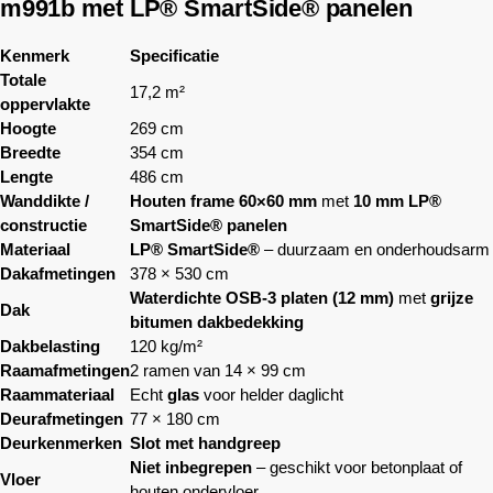
m991b met LP® SmartSide® panelen
Kenmerk
Specificatie
Totale
17,2 m²
oppervlakte
Hoogte
269 cm
Breedte
354 cm
Lengte
486 cm
Wanddikte /
Houten frame 60×60 mm
met
10 mm LP®
constructie
SmartSide® panelen
Materiaal
LP® SmartSide®
– duurzaam en onderhoudsarm
Dakafmetingen
378 × 530 cm
Waterdichte OSB-3 platen (12 mm)
met
grijze
Dak
bitumen dakbedekking
Dakbelasting
120 kg/m²
Raamafmetingen
2 ramen van 14 × 99 cm
Raammateriaal
Echt
glas
voor helder daglicht
Deurafmetingen
77 × 180 cm
Deurkenmerken
Slot met handgreep
Niet inbegrepen
– geschikt voor betonplaat of
Vloer
houten ondervloer