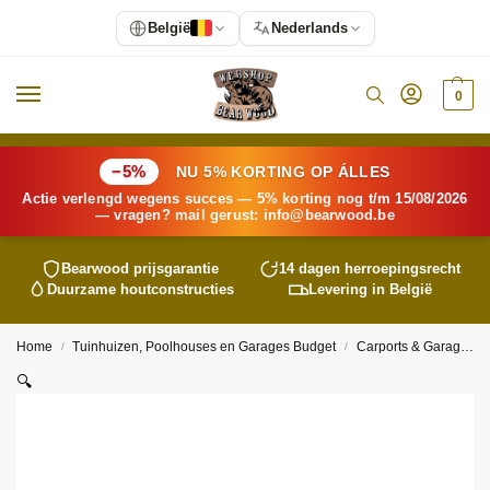
België
Nederlands
0
−5%
NU 5% KORTING OP ÁLLES
Actie verlengd wegens succes — 5% korting nog t/m 15/08/2026
— vragen? mail gerust:
info@
bearwood
.be
Bearwood
prijsgarantie
14 dagen herroepingsrecht
Duurzame houtconstructies
Levering in België
Home
Tuinhuizen, Poolhouses en Garages Budget
Carports & Garages
/
/
🔍