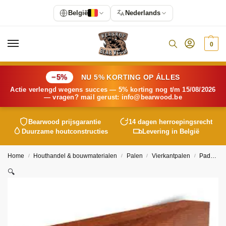
België
Nederlands
0
−5%
NU 5% KORTING OP ÁLLES
Actie verlengd wegens succes — 5% korting nog t/m 15/08/2026
— vragen? mail gerust:
info@
bearwood
.be
Bearwood
prijsgarantie
14 dagen herroepingsrecht
Duurzame houtconstructies
Levering in België
Home
Houthandel & bouwmaterialen
Palen
Vierkantpalen
Padoek paal 19×19 ongepunt
/
/
/
/
🔍