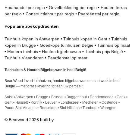
Houthandel per regio
•
Gevelbekleding per regio
•
Houten terras
per regio
•
Constructiehout per regio
•
Paardenstal per regio
Populaire zoekopdrachten
Tuinhuis kopen in Antwerpen
•
Tuinhuis kopen in Gent
•
Tuinhuis
kopen in Brugge
•
Goedkope tuinhuizen België
•
Tuinhuis op maat
•
Modern tuinhuis
•
Houten bijgebouwen
•
Tuinhuis prijs België
•
Tuinhuis Vlaanderen
•
Paardenstal op maat
Tuinhuizen & Houten Bijgebouwen in heel België
Bear Wood
levert tuinhuizen, houten bijgebouwen en maatwerk in heel
België — met gratis levering tot aan uw perceel:
Aalst
•
Antwerpen
•
Brugge
•
Brussel
•
Buggenhout
•
Dendermonde
•
Genk
•
Gent
•
Hasselt
•
Kortrijk
•
Leuven
•
Londerzeel
•
Mechelen
•
Oostende
•
Puurs-Sint-Amands
•
Roeselare
•
Sint-Niklaas
•
Turnhout
•
Waregem
©
Bearwood
2026 built by
Codebyte