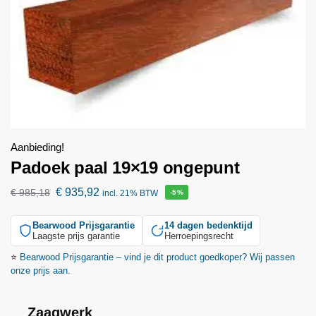
Aanbieding!
Padoek paal 19×19 ongepunt
€
935,92
€
985,18
incl. 21% BTW
-5%
Bearwood
Prijsgarantie
14 dagen bedenktijd
Laagste prijs garantie
Herroepingsrecht
⭐
Bearwood
Prijsgarantie – vind je dit product goedkoper? Wij passen
onze prijs aan.
Zaagwerk