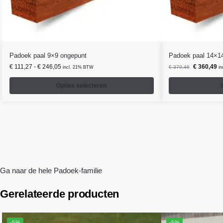
Padoek paal 9×9 ongepunt
Padoek paal 14×1
€
111,27
-
€
246,05
€
360,49
€
379,46
incl. 21% BTW
i
Opties selecteren
Ga naar de hele Padoek-familie
Gerelateerde producten
-5%
-5%