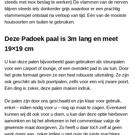
steeds met inox beslag te werken) De vlammen van de nerven
blijven steeds iets donkerder grijs waardoor er een prachtig
vlammenspel ontstaat na verloop van tijd. Eén van de mooiste
houtsoorten om buiten te gebruiken.
Deze Padoek paal is 3m lang en meet
19×19 cm
U kan deze palen bijvoorbeeld gaan gebruiken als steunpalen
voor een carport of lounge, of een overdekt pad in uw tuin. Door
het grote formaat geven ze een heel robuuste uitstraling. Ze zijn
ook geschikt als bvb poortpalen, zelfs voor een vrij zware poort.
Eén ding is zeker, deze palen maken indruk.
De palen zijn door ons geschaafd en zijn klaar voor gebruik,
enkel – indien nodig voor u – nog op maat te zagen. Eventueel
kunnen wij dit ook voor u doen, u kan dan deze optie hierboven
aanvinken en bij het afrekenen in het commentaar vakje de
gewenste maat doorgeven. Zo heeft u daar toch zelf al geen
werk meer aan, zeker indien u niet over de juiste machines