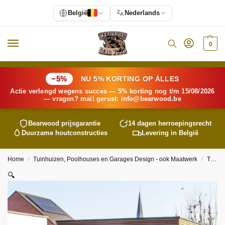
België
Nederlands
0
−5%
NU 5% KORTING OP ÁLLES
Actie verlengd wegens succes — 5% korting nog t/m 15/08/2026
— vragen? mail gerust:
info@
bearwood
.be
Bearwood
prijsgarantie
14 dagen herroepingsrecht
Duurzame houtconstructies
Levering in België
Home
Tuinhuizen, Poolhouses en Garages Design - ook Maatwerk
Tuinhuis Vik
/
/
🔍