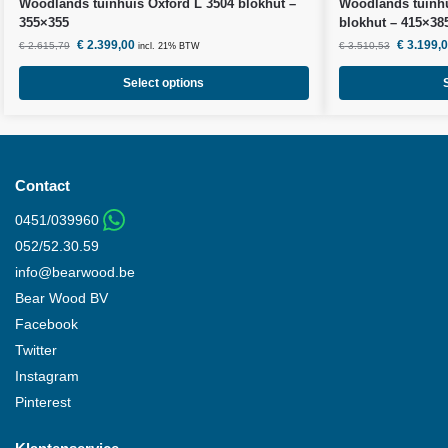
Woodlands
tuinhuis Oxford L 3504 blokhut –
Woodlands
tuinh
355×355
blokhut – 415×38
€
2.399,00
€
3.199,
€
2.615,79
€
3.510,53
incl. 21% BTW
Select options
Contact
0451/039960
052/52.30.59
info@
bearwood
.be
Bear Wood
BV
Facebook
Twitter
Instagram
Pinterest