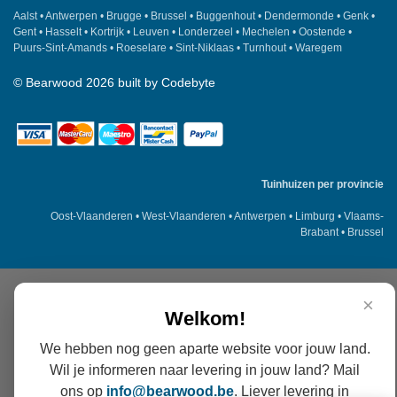
Aalst
•
Antwerpen
•
Brugge
•
Brussel
•
Buggenhout
•
Dendermonde
•
Genk
•
Gent
•
Hasselt
•
Kortrijk
•
Leuven
•
Londerzeel
•
Mechelen
•
Oostende
•
Puurs-Sint-Amands
•
Roeselare
•
Sint-Niklaas
•
Turnhout
•
Waregem
©
Bearwood
2026 built by
Codebyte
Tuinhuizen per provincie
Oost-Vlaanderen
•
West-Vlaanderen
•
Antwerpen
•
Limburg
•
Vlaams-
Brabant
•
Brussel
×
Welkom!
We hebben nog geen aparte website voor jouw land.
Wil je informeren naar levering in jouw land? Mail
ons op
info@
bearwood
.be
. Liever levering in