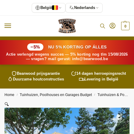
België
Nederlands
0
−5%
NU 5% KORTING OP ÁLLES
Actie verlengd wegens succes — 5% korting nog t/m 15/08/2026
— vragen? mail gerust:
info@
bearwood
.be
Bearwood
prijsgarantie
14 dagen herroepingsrecht
Duurzame houtconstructies
Levering in België
Home
Tuinhuizen, Poolhouses en Garages Budget
Tuinhuizen & Poolhouses
/
/
🔍