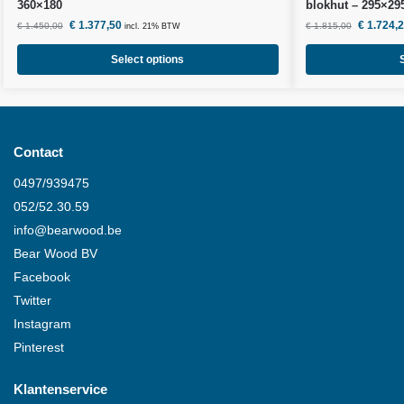
360×180
blokhut – 295×29
€
1.377,50
€
1.724,
€
1.450,00
€
1.815,00
incl. 21% BTW
Select options
Contact
0497/939475
052/52.30.59
info@
bearwood
.be
Bear Wood
BV
Facebook
Twitter
Instagram
Pinterest
Klantenservice