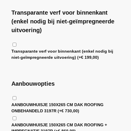
Transparante verf voor binnenkant
(enkel nodig bij niet-geïmpregneerde
uitvoering)
Transparante verf voor binnenkant (enkel nodig bij
niet-geïmpregneerde uitvoering)
(+
€
199,00
)
Aanbouwopties
AANBOUWHUISJE 150X265 CM DAK ROOFING
ONBEHANDELD 3197R
(+
€
730,00
)
AANBOUWHUISJE 150X265 CM DAK ROOFING +
IMPREGNATIE 3197R
(+
€
860,00
)