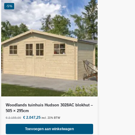
-5%
Woodlands
tuinhuis Hudson 3028AC blokhut –
505 × 295cm
€
2.047,25
€
2.155,00
incl. 21% BTW
Toevoegen aan winkelwagen