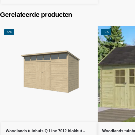
Gerelateerde producten
-5%
-5%
Woodlands
tuinhuis Q Line 7012 blokhut –
Woodlands
tuinh