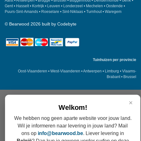
Aalst
•
Antwerpen
•
Brugge
•
Brussel
•
Buggenhout
•
Dendermonde
•
Genk
•
Gent
•
Hasselt
•
Kortrijk
•
Leuven
•
Londerzeel
•
Mechelen
•
Oostende
•
Puurs-Sint-Amands
•
Roeselare
•
Sint-Niklaas
•
Turnhout
•
Waregem
©
Bearwood
2026 built by
Codebyte
Tuinhuizen per provincie
Oost-Vlaanderen
•
West-Vlaanderen
•
Antwerpen
•
Limburg
•
Vlaams-
Brabant
•
Brussel
×
Welkom!
We hebben nog geen aparte website voor jouw land.
Wil je informeren naar levering in jouw land? Mail
ons op
info@
bearwood
.be
. Liever levering in
België
? Dan kun je gewoon verder surfen op deze