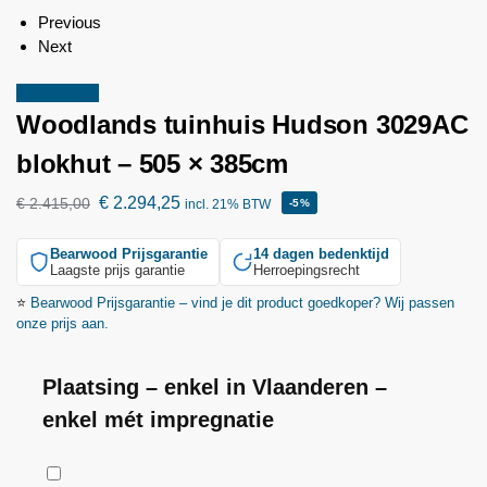
Previous
Next
Aanbieding!
Woodlands
tuinhuis Hudson 3029AC
blokhut – 505 × 385cm
€
2.294,25
€
2.415,00
incl. 21% BTW
-5%
Bearwood
Prijsgarantie
14 dagen bedenktijd
Laagste prijs garantie
Herroepingsrecht
⭐
Bearwood
Prijsgarantie – vind je dit product goedkoper? Wij passen
onze prijs aan.
Plaatsing – enkel in Vlaanderen –
enkel mét impregnatie