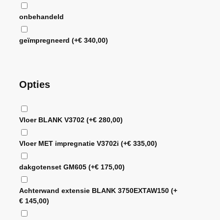
onbehandeld
geïmpregneerd
(+
€
340,00
)
Opties
Vloer BLANK V3702
(+
€
280,00
)
Vloer MET impregnatie V3702i
(+
€
335,00
)
dakgotenset GM605
(+
€
175,00
)
Achterwand extensie BLANK 3750EXTAW150
(+
€
145,00
)