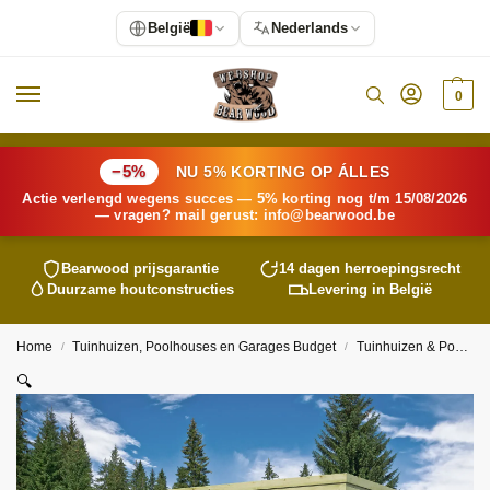
België
Nederlands
0
−5%
NU 5% KORTING OP ÁLLES
Actie verlengd wegens succes — 5% korting nog t/m 15/08/2026
— vragen? mail gerust:
info@
bearwood
.be
Bearwood
prijsgarantie
14 dagen herroepingsrecht
Duurzame houtconstructies
Levering in België
Home
Tuinhuizen, Poolhouses en Garages Budget
Tuinhuizen & Poolhouses
/
/
🔍