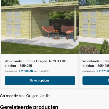
Woodlands
tuinhuis Oregon 3702EXT300
Woodlands
tuinh
blokhut – 595×295
blokhut – 565×29
€
2.000,00
€
2.275,
€
2.105,26
€
2.394,74
incl. 21% BTW
Select options
Ga naar de hele Oregon-familie
Gerelateerde producten