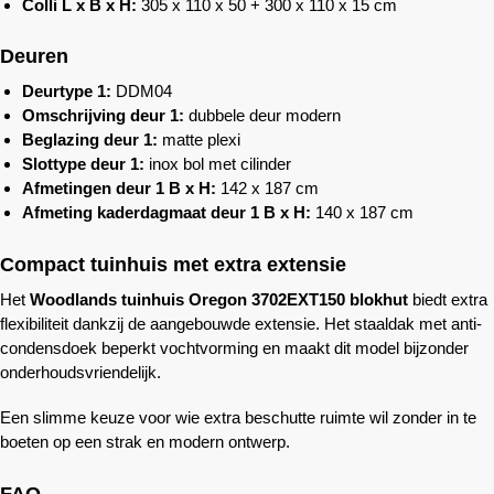
Colli L x B x H:
305 x 110 x 50 + 300 x 110 x 15 cm
Deuren
Deurtype 1:
DDM04
Omschrijving deur 1:
dubbele deur modern
Beglazing deur 1:
matte plexi
Slottype deur 1:
inox bol met cilinder
Afmetingen deur 1 B x H:
142 x 187 cm
Afmeting kaderdagmaat deur 1 B x H:
140 x 187 cm
Compact tuinhuis met extra extensie
Het
Woodlands
tuinhuis Oregon 3702EXT150 blokhut
biedt extra
flexibiliteit dankzij de aangebouwde extensie. Het staaldak met anti-
condensdoek beperkt vochtvorming en maakt dit model bijzonder
onderhoudsvriendelijk.
Een slimme keuze voor wie extra beschutte ruimte wil zonder in te
boeten op een strak en modern ontwerp.