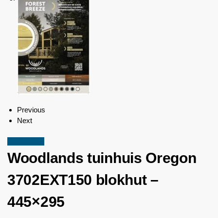
Previous
Next
Aanbieding!
Woodlands
tuinhuis Oregon
3702EXT150 blokhut –
445×295