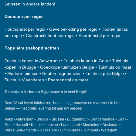
Leveren in andere landen!
Diensten per regio
Houthandel per regio
•
Gevelbekleding per regio
•
Houten terras
per regio
•
Constructiehout per regio
•
Paardenstal per regio
Populaire zoekopdrachten
Tuinhuis kopen in Antwerpen
•
Tuinhuis kopen in Gent
•
Tuinhuis
kopen in Brugge
•
Goedkope tuinhuizen België
•
Tuinhuis op maat
•
Modern tuinhuis
•
Houten bijgebouwen
•
Tuinhuis prijs België
•
Tuinhuis Vlaanderen
•
Paardenstal op maat
Tuinhuizen & Houten Bijgebouwen in heel België
Bear Wood
levert tuinhuizen, houten bijgebouwen en maatwerk in heel
België — met gratis levering tot aan uw perceel:
Aalst
•
Antwerpen
•
Brugge
•
Brussel
•
Buggenhout
•
Dendermonde
•
Genk
•
Gent
•
Hasselt
•
Kortrijk
•
Leuven
•
Londerzeel
•
Mechelen
•
Oostende
•
Puurs-Sint-Amands
•
Roeselare
•
Sint-Niklaas
•
Turnhout
•
Waregem