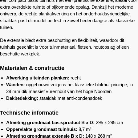
een compact basis tuinhuis met een praktische extensie, ideaal voor
extra overdekte ruimte of bijkomende opslag. Dankzij het moderne
ontwerp, de rechte plankafwerking en het onderhoudsvriendelijke
staaldak past dit model perfect in zowel hedendaagse als klassieke
tuinen.
De extensie biedt extra beschutting en flexibiliteit, waardoor dit
tuinhuis geschikt is voor tuinmateriaal, fietsen, houtopslag of een
beschutte werkplek.
Materialen & constructie
Afwerking uiteinden planken:
recht
Wanden:
opgebouwd volgens het klassieke blokhut-principe, in
28 mm dik massief vurenhout van het hoge Noorden
Dakbedekking:
staaldak met anti-condensdoek
Technische informatie
Afmeting grondmaat basisproduct B x D:
295 x 295 cm
Oppervlakte grondmaat tuinhuis:
8,7 m²
Afmeting grondmaat extensie B x D:
148 x 268 m²