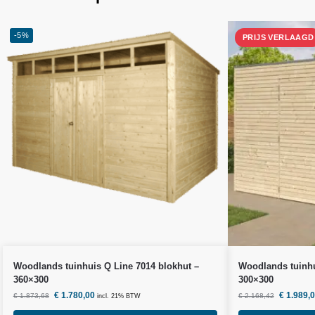
-5%
Woodlands
tuinhuis Q Line 7014 blokhut –
Woodlands
tuinhu
360×300
300×300
€
1.780,00
€
1.989,
€
1.873,68
€
2.168,42
incl. 21% BTW