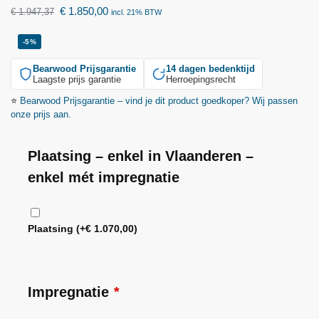
€
1.850,00
€
1.947,37
incl. 21% BTW
-5%
Bearwood
Prijsgarantie
14 dagen bedenktijd
Laagste prijs garantie
Herroepingsrecht
⭐
Bearwood
Prijsgarantie – vind je dit product goedkoper? Wij passen
onze prijs aan.
Plaatsing – enkel in Vlaanderen –
enkel mét impregnatie
Plaatsing
(+
€
1.070,00
)
Impregnatie
*