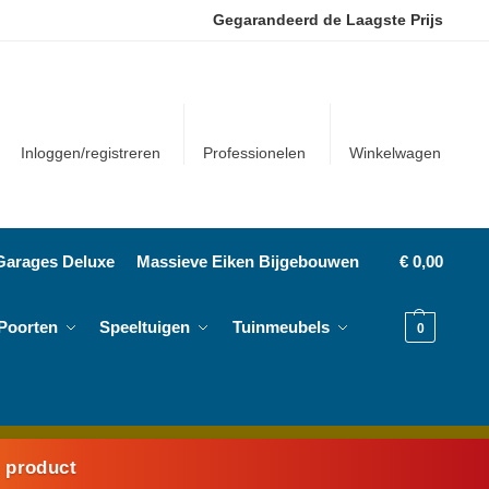
Gegarandeerd de Laagste Prijs
Inloggen/registreren
Professionelen
Winkelwagen
Garages Deluxe
Massieve Eiken Bijgebouwen
€
0,00
Poorten
Speeltuigen
Tuinmeubels
0
k product