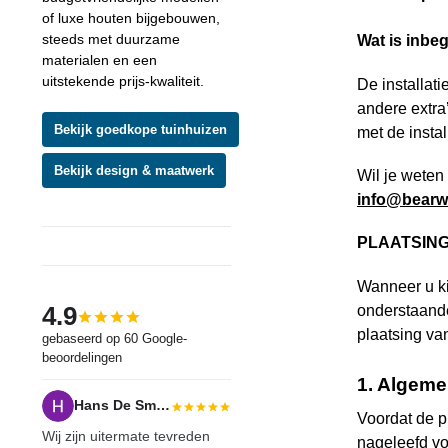
of luxe houten bijgebouwen,
steeds met duurzame
Wat is inbeg
materialen en een
uitstekende prijs-kwaliteit.
De installati
andere extra
Bekijk goedkope tuinhuizen
met de instal
Bekijk design & maatwerk
Wil je weten
info@
bear
PLAATSIN
Wanneer u k
4.9
onderstaande
plaatsing van
gebaseerd op 60 Google-
beoordelingen
1. Algeme
Hans De Smedt
Voordat de p
Wij zijn uitermate tevreden
nageleefd vo