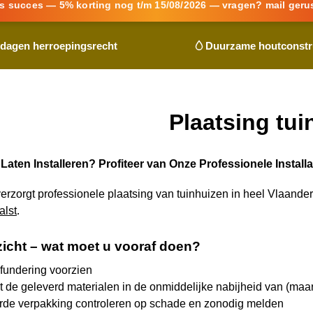
s succes — 5% korting nog t/m 15/08/2026 — vragen? mail geru
 dagen herroepingsrecht
Duurzame houtconstr
Plaatsing tui
Laten Installeren? Profiteer van Onze Professionele Installa
erzorgt professionele plaatsing van tuinhuizen in heel Vlaander
alst
.
zicht – wat moet u vooraf doen?
fundering voorzien
t de geleverd materialen in de onmiddelijke nabijheid van (maar
rde verpakking controleren op schade en zonodig melden