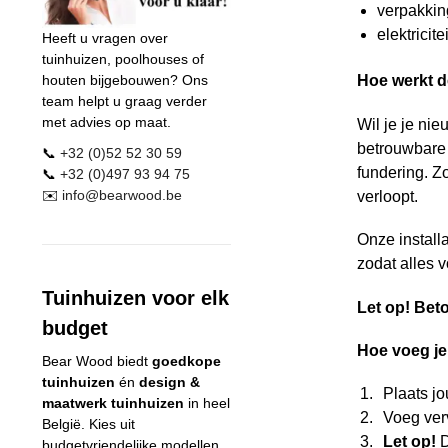
verpakkin
elektricit
Heeft u vragen over
tuinhuizen, poolhouses of
houten bijgebouwen? Ons
Hoe werkt d
team helpt u graag verder
met advies op maat.
Wil je je ni
betrouwbare i
📞
+32 (0)52 52 30 59
fundering. Z
📞
+32 (0)497 93 94 75
✉️
info@
bearwood
.be
verloopt.
Onze install
zodat alles v
Tuinhuizen voor elk
Let op! Beto
budget
Hoe voeg je 
Bear Wood
biedt
goedkope
tuinhuizen
én
design &
Plaats j
maatwerk tuinhuizen
in heel
Voeg verv
België. Kies uit
Let op!
D
budgetvriendelijke modellen