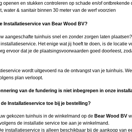
g openen en stukken controleren op schade en/of ontbrekende del
eit, water & sanitair binnen 30 meter van de werf voorzien
e Installatieservice van
Bear Wood
BV?
euw aangeschafte tuinhuis snel en zonder zorgen laten plaatse
nstallatieservice. Het enige wat jij hoeft te doen, is de locatie
org ervoor dat je de plaatsingsvoorwaarden goed doorleest, zoda
atieservice wordt uitgevoerd na de ontvangst van je tuinhuis. W
olgens plan verloopt.
nnering van de fundering is niet inbegrepen in onze installa
de Installatieservice toe bij je bestelling?
ouw gekozen tuinhuis in de winkelmand op de
Bear Wood
BV
we
olgens de installatie service toe aan je winkelmand.
e installatieservice is alleen beschikbaar bij de aankoop van e