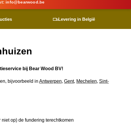
st:
info@
bearwood
.be
ucties
Levering in België
nhuizen
tieservice bij
Bear Wood
BV!
en, bijvoorbeeld in
Antwerpen
,
Gent
,
Mechelen
,
Sint-
 niet op) de fundering terechtkomen