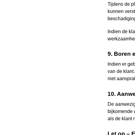
Tijdens de p
kunnen versto
beschadigin
Indien de kl
werkzaamhede
9. Boren 
Indien er ge
van de klant
niet aanspra
10. Aanwe
De aanwezighe
bijkomende w
als de klant 
Let op – 