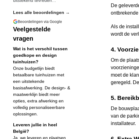
uitstekend tevreden…
De geleverde
Lees alle beoordelingen →
ontbrekende
Beoordelingen via Google
Als de instal
Veelgestelde
wordt de ver
vragen
Wat is het verschil tussen
4. Voorzi
goedkope en design
Om de plaatsi
tuinhuizen?
voorzieningen
Onze budgetlijn biedt
betaalbare tuinhuizen met
moet de kla
een uitstekende
geregeld. De
basisafwerking. De design- &
maatwerklijn biedt meer
5. Bereik
opties, extra afwerking en
volledig personaliseerbare
De bouwplaat
oplossingen.
van de parki
installateur.
Leveren jullie in heel
België?
Ja, we leveren en plaatsen
6. Extra