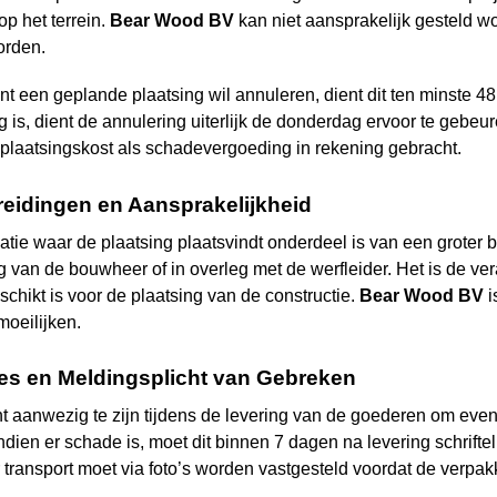
op het terrein.
Bear Wood
BV
kan niet aansprakelijk gesteld w
orden.
ant een geplande plaatsing wil annuleren, dient dit ten minste 4
is, dient de annulering uiterlijk de donderdag ervoor te gebeur
 plaatsingskost als schadevergoeding in rekening gebracht.
reidingen en Aansprakelijkheid
catie waar de plaatsing plaatsvindt onderdeel is van een groter
g van de bouwheer of in overleg met de werfleider. Het is de ve
schikt is voor de plaatsing van de constructie.
Bear Wood
BV
i
moeilijken.
ies en Meldingsplicht van Gebreken
nt aanwezig te zijn tijdens de levering van de goederen om eve
dien er schade is, moet dit binnen 7 dagen na levering schriftel
transport moet via foto’s worden vastgesteld voordat de verpa