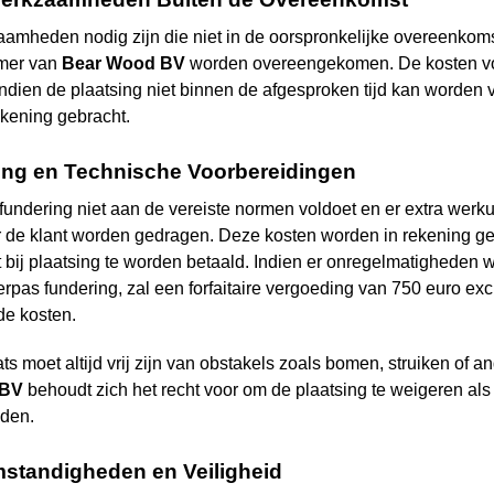
aamheden nodig zijn die niet in de oorspronkelijke overeenkom
mer van
Bear Wood
BV
worden overeengekomen. De kosten voor
. Indien de plaatsing niet binnen de afgesproken tijd kan worde
ekening gebracht.
ing en Technische Voorbereidingen
undering niet aan de vereiste normen voldoet en er extra werku
r de klant worden gedragen. Deze kosten worden in rekening gebr
t bij plaatsing te worden betaald. Indien er onregelmatigheden 
erpas fundering, zal een forfaitaire vergoeding van 750 euro e
de kosten.
s moet altijd vrij zijn van obstakels zoals bomen, struiken of a
BV
behoudt zich het recht voor om de plaatsing te weigeren als
den.
standigheden en Veiligheid