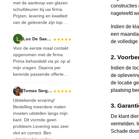
met de aankoop van glazen
constructies 
schuifdeuren bij uw firma.
nageleefd w
Prijzen, levering en kwaliteit
van de geleverde zijn top.…
Indien de kl
een maandag 
Luc De Saedeleir
de volledige
Voor de eerste maal contakt
opgenomen met de firma.
2. Voorbe
Prima behandeld via pc op al
Indien de lo
mijn vragen. Daarna per
kerende passende offerte…
de opleverin
de locatie ge
plaatsing be
Tomas Sergeant
Uitstekende ervaring!
3. Garant
Bestelling meerdere malen
moeten uitstellen langs mijn
De klant die
kant. Dit vormde geen
vermelden. In
probleem.Levering was zeer
Schade door 
vlot en correct. Ben