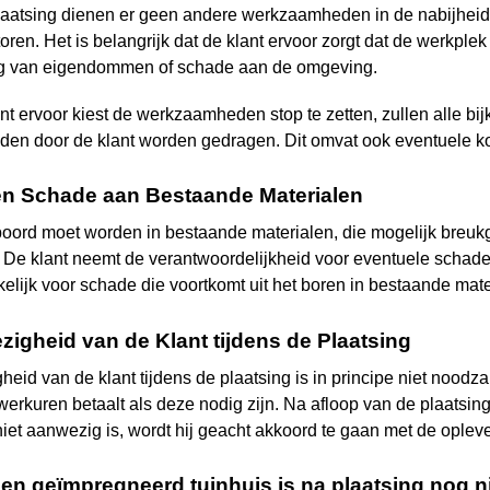
laatsing dienen er geen andere werkzaamheden in de nabijheid 
ren. Het is belangrijk dat de klant ervoor zorgt dat de werkplek 
g van eigendommen of schade aan de omgeving.
ant ervoor kiest de werkzaamheden stop te zetten, zullen alle b
n door de klant worden gedragen. Dit omvat ook eventuele kos
en Schade aan Bestaande Materialen
boord moet worden in bestaande materialen, die mogelijk breukge
. De klant neemt de verantwoordelijkheid voor eventuele schad
kelijk voor schade die voortkomt uit het boren in bestaande mate
zigheid van de Klant tijdens de Plaatsing
id van de klant tijdens de plaatsing is in principe niet noodzake
erkuren betaalt als deze nodig zijn. Na afloop van de plaatsin
niet aanwezig is, wordt hij geacht akkoord te gaan met de opleve
Een geïmpregneerd tuinhuis is na plaatsing nog nie