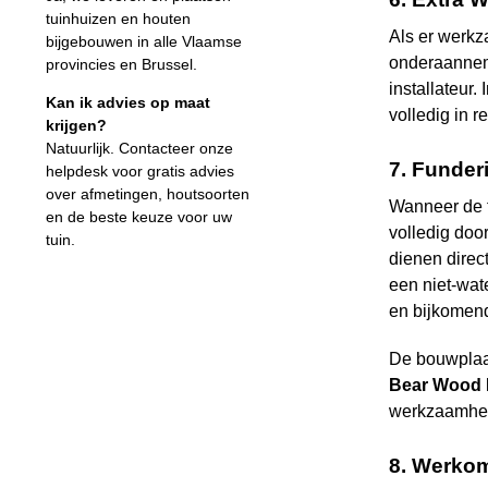
tuinhuizen en houten
Als er werkz
bijgebouwen in alle Vlaamse
onderaanne
provincies en Brussel.
installateur
Kan ik advies op maat
volledig in r
krijgen?
Natuurlijk. Contacteer onze
7. Funder
helpdesk voor gratis advies
over afmetingen, houtsoorten
Wanneer de f
en de beste keuze voor uw
volledig doo
tuin.
dienen direc
een niet-wat
en bijkomen
De bouwplaat
Bear Wood
werkzaamhe
8. Werkom