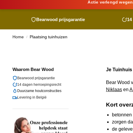
Actie verlengd wegen
Bearwood
prijsgarantie
14
Home
Plaatsing tuinhuizen
/
Waarom
Bear Wood
Je Tuinhuis 
Bearwood
prijsgarantie
Bear Wood
v
14 dagen herroepingsrecht
Niklaas
en
A
Duurzame houtconstructies
Levering in België
Kort over
betonnen 
zorgen da
de geleve