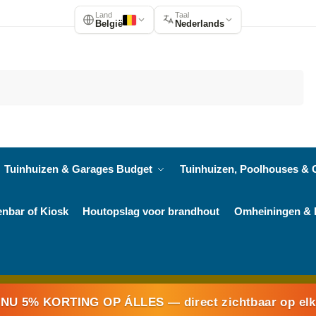
Land
Taal
België
Nederlands
Zoeken
Tuinhuizen & Garages Budget
Tuinhuizen, Poolhouses & 
enbar of Kiosk
Houtopslag voor brandhout
Omheiningen & 
NU 5% KORTING OP ÁLLES
— direct zichtbaar op el