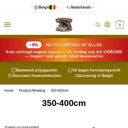
België
Nederlands
0
−5%
NU 5% KORTING OP ÁLLES
Actie verlengd wegens succes — 5% korting nog t/m 15/08/2026
— vragen? mail gerust:
info@
bearwood
.be
Bearwood
prijsgarantie
14 dagen herroepingsrecht
Duurzame houtconstructies
Levering in België
Home
Product Afmeting
350-400cm
/
/
350-400cm