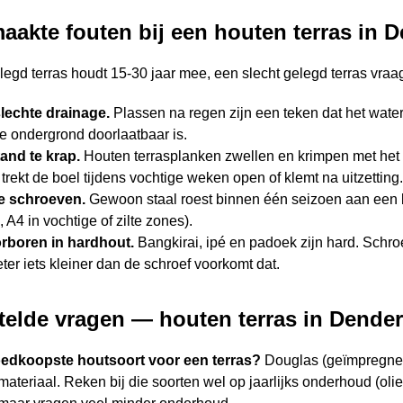
aakte fouten bij een houten terras in
egd terras houdt 15-30 jaar mee, een slecht gelegd terras vraag
lechte drainage.
Plassen na regen zijn een teken dat het water
de ondergrond doorlaatbaar is.
and te krap.
Houten terrasplanken zwellen en krimpen met het
rekt de boel tijdens vochtige weken open of klemt na uitzetting.
e schroeven.
Gewoon staal roest binnen één seizoen aan een b
 A4 in vochtige of zilte zones).
rboren in hardhout.
Bangkirai, ipé en padoek zijn hard. Schr
er iets kleiner dan de schroef voorkomt dat.
telde vragen — houten terras in Dend
oedkoopste houtsoort voor een terras?
Douglas (geïmpregneerd
ateriaal. Reken bij die soorten wel op jaarlijks onderhoud (olie