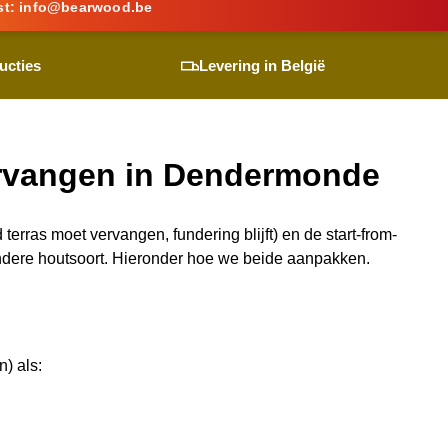
st:
info@
bearwood
.be
ucties
Levering in België
ervangen in Dendermonde
erras moet vervangen, fundering blijft) en de start-from-
 andere houtsoort. Hieronder hoe we beide aanpakken.
) als: