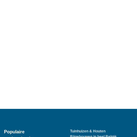
Populaire
Tuinhuizen & Houten
Bijgebouwen in heel België