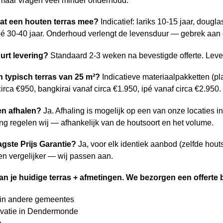
 maar vragen veel minder onderhoud.
at een houten terras mee?
Indicatief: lariks 10-15 jaar, doug
ipé 30-40 jaar. Onderhoud verlengt de levensduur — gebrek aan
urt levering?
Standaard 2-3 weken na bevestigde offerte. Leve
n typisch terras van 25 m²?
Indicatieve materiaalpakketten (pla
circa €950, bangkirai vanaf circa €1.950, ipé vanaf circa €2.950. E
en afhalen?
Ja. Afhaling is mogelijk op een van onze locaties i
ing regelen wij — afhankelijk van de houtsoort en het volume.
agste Prijs Garantie?
Ja, voor elk identiek aanbod (zelfde hout
een vergelijker — wij passen aan.
van je huidige terras + afmetingen. We bezorgen een offerte
 in andere gemeentes
vatie in Dendermonde