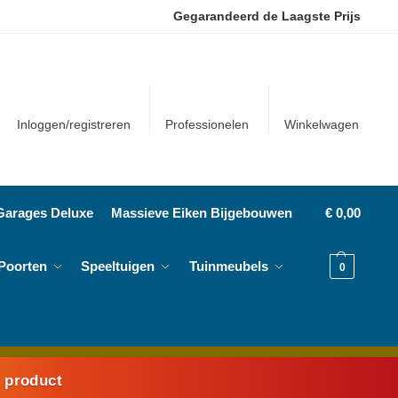
Gegarandeerd de Laagste Prijs
Inloggen/registreren
Professionelen
Winkelwagen
Garages Deluxe
Massieve Eiken Bijgebouwen
€
0,00
Poorten
Speeltuigen
Tuinmeubels
0
k product