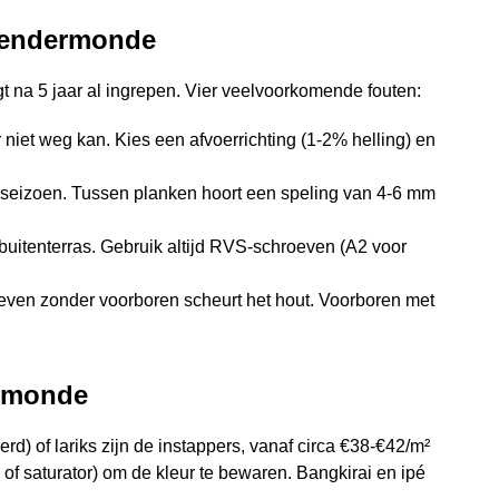
 Dendermonde
t na 5 jaar al ingrepen. Vier veelvoorkomende fouten:
 niet weg kan. Kies een afvoerrichting (1-2% helling) en
 seizoen. Tussen planken hoort een speling van 4-6 mm
uitenterras. Gebruik altijd RVS-schroeven (A2 voor
oeven zonder voorboren scheurt het hout. Voorboren met
ermonde
) of lariks zijn de instappers, vanaf circa €38-€42/m²
 of saturator) om de kleur te bewaren. Bangkirai en ipé