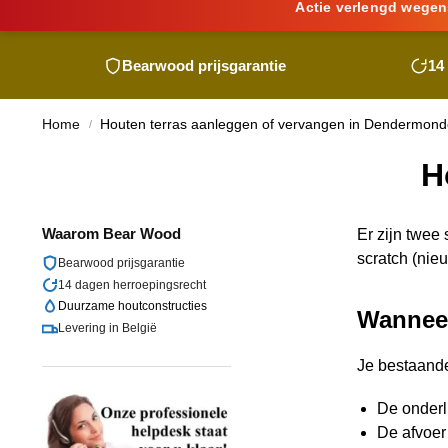
Actie verlengd wegen
Bearwood
prijsgarantie
14
Home
Houten terras aanleggen of vervangen in Dendermon
/
H
Waarom
Bear Wood
Er zijn twee
scratch (nie
Bearwood
prijsgarantie
14 dagen herroepingsrecht
Duurzame houtconstructies
Wanneer
Levering in België
Je bestaande
De onderli
De afvoer