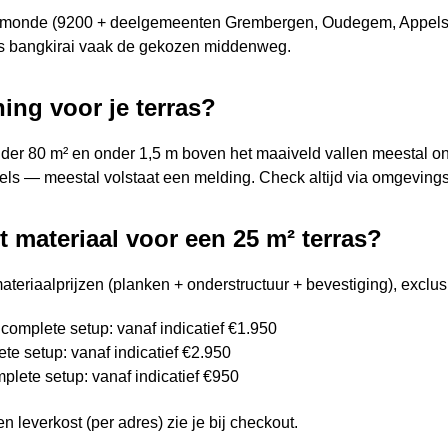
monde (9200 + deelgemeenten Grembergen, Oudegem, Appels, 
is bangkirai vaak de gekozen middenweg.
ing voor je terras?
der 80 m² en onder 1,5 m boven het maaiveld vallen meestal ond
ls — meestal volstaat een melding. Check altijd via omgevings
t materiaal voor een 25 m² terras?
ateriaalprijzen (planken + onderstructuur + bevestiging), exclusi
complete setup: vanaf indicatief €1.950
te setup: vanaf indicatief €2.950
plete setup: vanaf indicatief €950
en leverkost (per adres) zie je bij checkout.