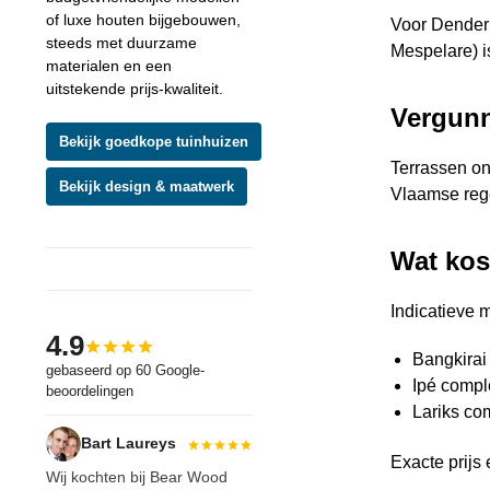
of luxe houten bijgebouwen,
Voor Dender
steeds met duurzame
Mespelare) 
materialen en een
uitstekende prijs-kwaliteit.
Vergunn
Bekijk goedkope tuinhuizen
Terrassen on
Bekijk design & maatwerk
Vlaamse rege
Wat kos
Indicatieve m
4.9
Bangkirai 
gebaseerd op 60 Google-
Ipé comple
beoordelingen
Lariks com
Bart Laureys
Exacte prijs 
Wij kochten bij
Bear Wood