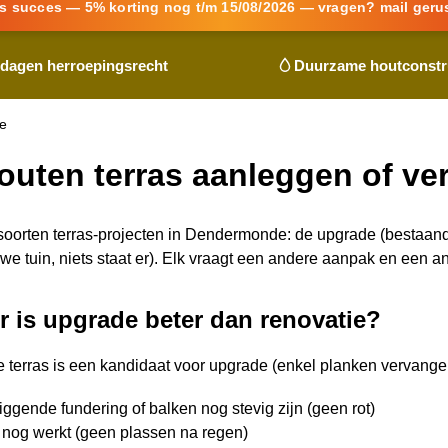
s succes — 5% korting nog t/m 15/08/2026 — vragen? mail geru
 dagen herroepingsrecht
Duurzame houtconstr
de
outen terras aanleggen of v
 soorten terras-projecten in Dendermonde: de upgrade (bestaand t
uwe tuin, niets staat er). Elk vraagt een andere aanpak en een
 is upgrade beter dan renovatie?
 terras is een kandidaat voor upgrade (enkel planken vervangen
ggende fundering of balken nog stevig zijn (geen rot)
 nog werkt (geen plassen na regen)