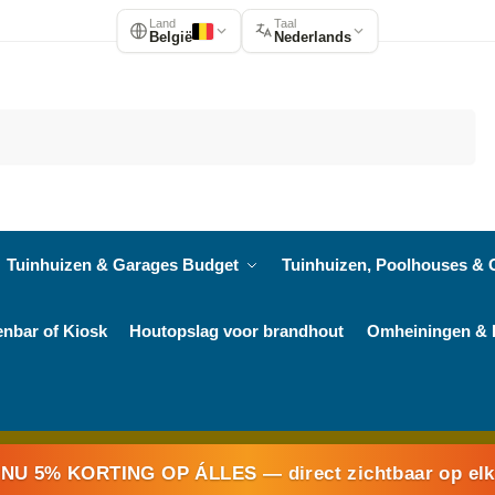
Land
Taal
België
Nederlands
Zoeken
Tuinhuizen & Garages Budget
Tuinhuizen, Poolhouses & 
enbar of Kiosk
Houtopslag voor brandhout
Omheiningen & 
NU 5% KORTING OP ÁLLES
— direct zichtbaar op el