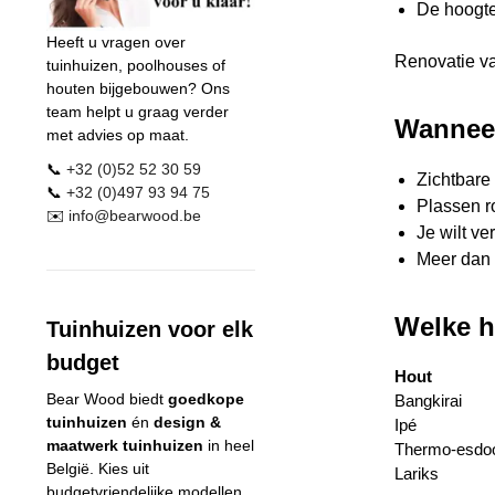
De hoogte
Heeft u vragen over
Renovatie va
tuinhuizen, poolhouses of
houten bijgebouwen? Ons
team helpt u graag verder
Wanneer
met advies op maat.
📞
+32 (0)52 52 30 59
Zichtbare 
📞
+32 (0)497 93 94 75
Plassen r
✉️
info@
bearwood
.be
Je wilt ve
Meer dan 
Welke h
Tuinhuizen voor elk
budget
Hout
Bear Wood
biedt
goedkope
Bangkirai
tuinhuizen
én
design &
Ipé
maatwerk tuinhuizen
in heel
Thermo-esdo
België. Kies uit
Lariks
budgetvriendelijke modellen