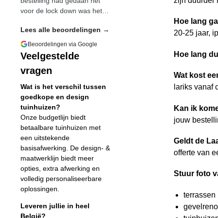
zijn duurder
bestelling had gedaan nét
voor de lock down was het…
Hoe lang ga
Lees alle beoordelingen →
20-25 jaar, 
Beoordelingen via Google
Hoe lang du
Veelgestelde
vragen
Wat kost ee
Wat is het verschil tussen
lariks vanaf 
goedkope en design
tuinhuizen?
Kan ik kom
Onze budgetlijn biedt
jouw bestell
betaalbare tuinhuizen met
een uitstekende
Geldt de La
basisafwerking. De design- &
offerte van 
maatwerklijn biedt meer
opties, extra afwerking en
Stuur foto 
volledig personaliseerbare
oplossingen.
terrassen
Leveren jullie in heel
gevelreno
België?