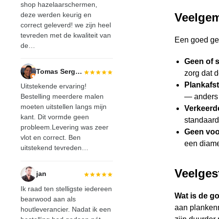
shop hazelaarschermen,
deze werden keurig en
Veelgem
correct geleverd! we zijn heel
tevreden met de kwaliteit van
Een goed gel
de…
Geen of s
Tomas Sergeant
zorg dat 
Plankafst
Uitstekende ervaring!
— anders t
Bestelling meerdere malen
moeten uitstellen langs mijn
Verkeerd
kant. Dit vormde geen
standaard,
probleem.Levering was zeer
Geen voo
vlot en correct. Ben
een diamet
uitstekend tevreden…
Veelges
jan
Ik raad ten stelligste iedereen
Wat is de g
bearwood
aan als
aan plankenm
houtleverancier. Nadat ik een