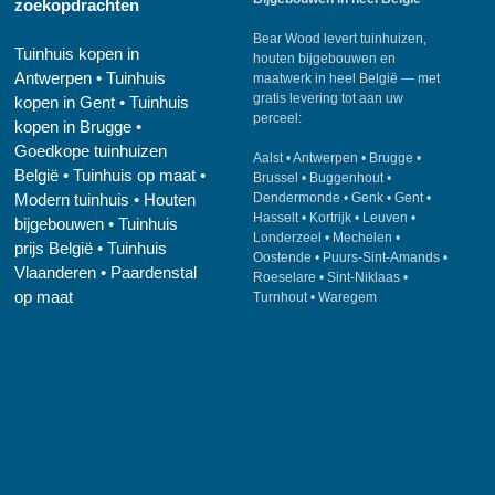
zoekopdrachten
Bear Wood
levert tuinhuizen,
Tuinhuis kopen in
houten bijgebouwen en
Antwerpen
•
Tuinhuis
maatwerk in heel België — met
gratis levering tot aan uw
kopen in Gent
•
Tuinhuis
perceel:
kopen in Brugge
•
Goedkope tuinhuizen
Aalst
•
Antwerpen
•
Brugge
•
België
•
Tuinhuis op maat
•
Brussel
•
Buggenhout
•
Modern tuinhuis
•
Houten
Dendermonde
•
Genk
•
Gent
•
Hasselt
•
Kortrijk
•
Leuven
•
bijgebouwen
•
Tuinhuis
Londerzeel
•
Mechelen
•
prijs België
•
Tuinhuis
Oostende
•
Puurs-Sint-Amands
•
Vlaanderen
•
Paardenstal
Roeselare
•
Sint-Niklaas
•
op maat
Turnhout
•
Waregem