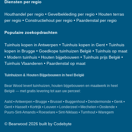
Diensten per regio
Houthandel per regio
•
Gevelbekleding per regio
•
Houten terras
per regio
•
Constructiehout per regio
•
Paardenstal per regio
Populaire zoekopdrachten
Tuinhuis kopen in Antwerpen
•
Tuinhuis kopen in Gent
•
Tuinhuis
kopen in Brugge
•
Goedkope tuinhuizen België
•
Tuinhuis op maat
•
Modern tuinhuis
•
Houten bijgebouwen
•
Tuinhuis prijs België
•
Tuinhuis Vlaanderen
•
Paardenstal op maat
Tuinhuizen & Houten Bijgebouwen in heel België
Bear Wood
levert tuinhuizen, houten bijgebouwen en maatwerk in heel
België — met gratis levering tot aan uw perceel:
Aalst
•
Antwerpen
•
Brugge
•
Brussel
•
Buggenhout
•
Dendermonde
•
Genk
•
Gent
•
Hasselt
•
Kortrijk
•
Leuven
•
Londerzeel
•
Mechelen
•
Oostende
•
Puurs-Sint-Amands
•
Roeselare
•
Sint-Niklaas
•
Turnhout
•
Waregem
©
Bearwood
2026 built by
Codebyte