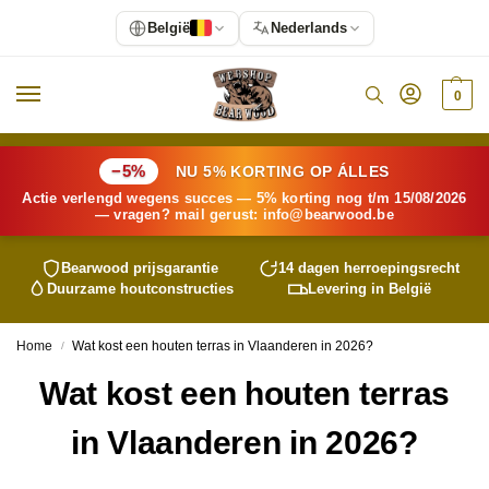
België
Nederlands
0
−5%
NU 5% KORTING OP ÁLLES
Actie verlengd wegens succes — 5% korting nog t/m 15/08/2026
— vragen? mail gerust:
info@
bearwood
.be
Bearwood
prijsgarantie
14 dagen herroepingsrecht
Duurzame houtconstructies
Levering in België
Home
Wat kost een houten terras in Vlaanderen in 2026?
/
Wat kost een houten terras
in Vlaanderen in 2026?