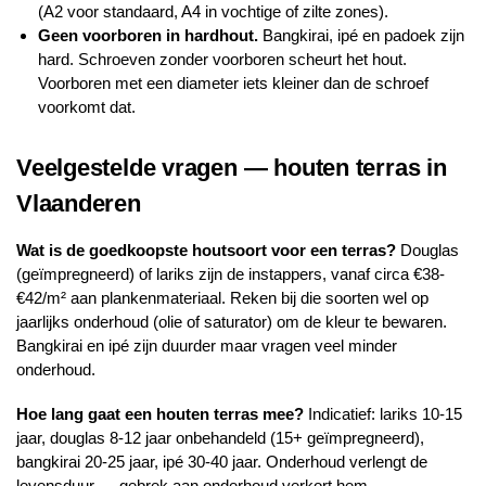
(A2 voor standaard, A4 in vochtige of zilte zones).
Geen voorboren in hardhout.
Bangkirai, ipé en padoek zijn
hard. Schroeven zonder voorboren scheurt het hout.
Voorboren met een diameter iets kleiner dan de schroef
voorkomt dat.
Veelgestelde vragen — houten terras in
Vlaanderen
Wat is de goedkoopste houtsoort voor een terras?
Douglas
(geïmpregneerd) of lariks zijn de instappers, vanaf circa €38-
€42/m² aan plankenmateriaal. Reken bij die soorten wel op
jaarlijks onderhoud (olie of saturator) om de kleur te bewaren.
Bangkirai en ipé zijn duurder maar vragen veel minder
onderhoud.
Hoe lang gaat een houten terras mee?
Indicatief: lariks 10-15
jaar, douglas 8-12 jaar onbehandeld (15+ geïmpregneerd),
bangkirai 20-25 jaar, ipé 30-40 jaar. Onderhoud verlengt de
levensduur — gebrek aan onderhoud verkort hem.