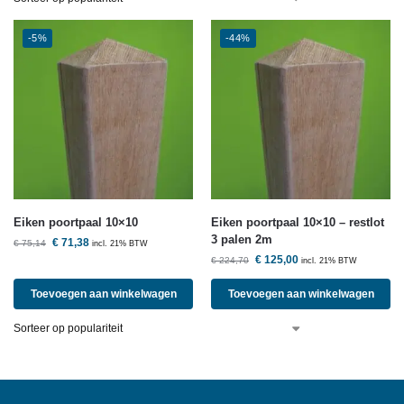
-5%
-44%
Eiken poortpaal 10×10
Eiken poortpaal 10×10 – restlot
3 palen 2m
€
71,38
€
75,14
incl. 21% BTW
€
125,00
€
224,70
incl. 21% BTW
Toevoegen aan winkelwagen
Toevoegen aan winkelwagen