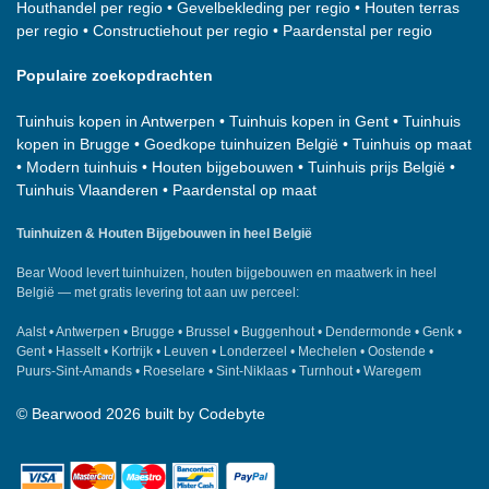
Houthandel per regio
•
Gevelbekleding per regio
•
Houten terras
per regio
•
Constructiehout per regio
•
Paardenstal per regio
Populaire zoekopdrachten
Tuinhuis kopen in Antwerpen
•
Tuinhuis kopen in Gent
•
Tuinhuis
kopen in Brugge
•
Goedkope tuinhuizen België
•
Tuinhuis op maat
•
Modern tuinhuis
•
Houten bijgebouwen
•
Tuinhuis prijs België
•
Tuinhuis Vlaanderen
•
Paardenstal op maat
Tuinhuizen & Houten Bijgebouwen in heel België
Bear Wood
levert tuinhuizen, houten bijgebouwen en maatwerk in heel
België — met gratis levering tot aan uw perceel:
Aalst
•
Antwerpen
•
Brugge
•
Brussel
•
Buggenhout
•
Dendermonde
•
Genk
•
Gent
•
Hasselt
•
Kortrijk
•
Leuven
•
Londerzeel
•
Mechelen
•
Oostende
•
Puurs-Sint-Amands
•
Roeselare
•
Sint-Niklaas
•
Turnhout
•
Waregem
©
Bearwood
2026 built by
Codebyte