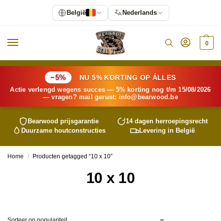
België
Nederlands
0
−5%
NU 5% KORTING OP ÁLLES
Actie verlengd wegens succes — 5% korting nog t/m 15/08/2026
— vragen? mail gerust:
info@
bearwood
.be
Bearwood
prijsgarantie
14 dagen herroepingsrecht
Duurzame houtconstructies
Levering in België
Home
Producten getagged “10 x 10”
/
10 x 10