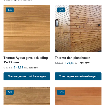
-5%
-5%
Thermo Ayous gevelbekleding
Thermo den planchetten
15x133mm
€
24,80
€
26,11
incl. 21% BTW
€
48,28
€
50,82
incl. 21% BTW
Toevoegen aan winkelwagen
Toevoegen aan winkelwagen
-5%
-5%