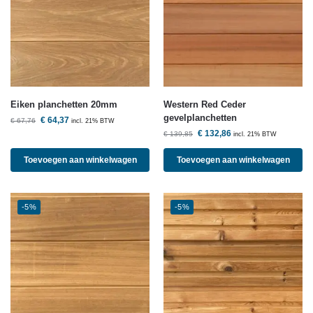
Eiken planchetten 20mm
Western Red Ceder
gevelplanchetten
€
64,37
€
67,76
incl. 21% BTW
€
132,86
€
139,85
incl. 21% BTW
Toevoegen aan winkelwagen
Toevoegen aan winkelwagen
-5%
-5%