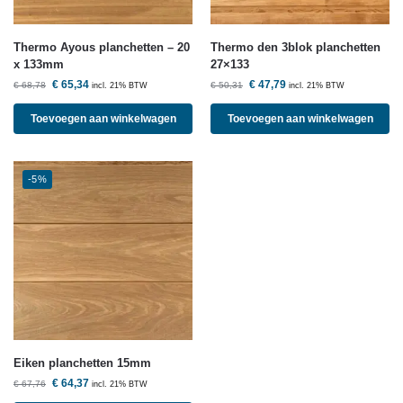
Thermo Ayous planchetten – 20
Thermo den 3blok planchetten
x 133mm
27×133
€
65,34
€
47,79
€
68,78
€
50,31
incl. 21% BTW
incl. 21% BTW
Toevoegen aan winkelwagen
Toevoegen aan winkelwagen
-5%
Eiken planchetten 15mm
€
64,37
€
67,76
incl. 21% BTW