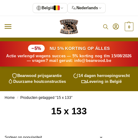
België
Nederlands
0
−5%
NU 5% KORTING OP ÁLLES
Actie verlengd wegens succes — 5% korting nog t/m 15/08/2026
— vragen? mail gerust:
info@
bearwood
.be
Bearwood
prijsgarantie
14 dagen herroepingsrecht
Duurzame houtconstructies
Levering in België
Home
Producten getagged “15 x 133”
/
15 x 133