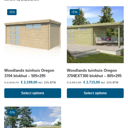
-5%
-5%
Woodlands
tuinhuis Oregon
Woodlands
tuinhuis Oregon
3704 blokhut – 505×295
3704EXT300 blokhut – 805×295
€
2.199,00
€
2.715,00
€
2.314,74
€
2.857,89
incl. 21% BTW
incl. 21% BTW
Select options
Select options
-5%