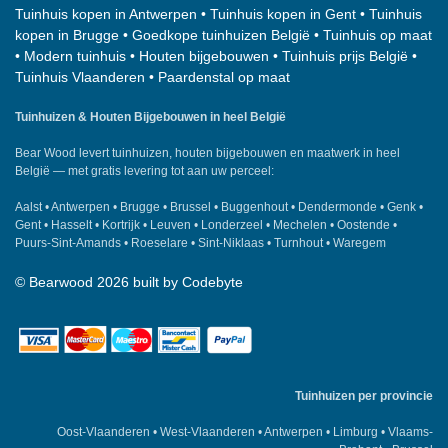
Tuinhuis kopen in Antwerpen
•
Tuinhuis kopen in Gent
•
Tuinhuis
kopen in Brugge
•
Goedkope tuinhuizen België
•
Tuinhuis op maat
•
Modern tuinhuis
•
Houten bijgebouwen
•
Tuinhuis prijs België
•
Tuinhuis Vlaanderen
•
Paardenstal op maat
Tuinhuizen & Houten Bijgebouwen in heel België
Bear Wood
levert tuinhuizen, houten bijgebouwen en maatwerk in heel
België — met gratis levering tot aan uw perceel:
Aalst
•
Antwerpen
•
Brugge
•
Brussel
•
Buggenhout
•
Dendermonde
•
Genk
•
Gent
•
Hasselt
•
Kortrijk
•
Leuven
•
Londerzeel
•
Mechelen
•
Oostende
•
Puurs-Sint-Amands
•
Roeselare
•
Sint-Niklaas
•
Turnhout
•
Waregem
©
Bearwood
2026 built by
Codebyte
Tuinhuizen per provincie
Oost-Vlaanderen
•
West-Vlaanderen
•
Antwerpen
•
Limburg
•
Vlaams-