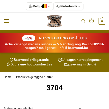
België
Nederlands
0
−5%
NU 5% KORTING OP ÁLLES
Actie verlengd wegens succes — 5% korting nog t/m 15/08/2026
— vragen? mail gerust:
info@
bearwood
.be
Bearwood
prijsgarantie
14 dagen herroepingsrecht
Duurzame houtconstructies
Levering in België
Home
Producten getagged “3704”
/
3704