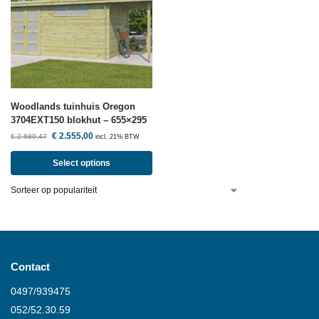
Woodlands
tuinhuis Oregon
3704EXT150 blokhut – 655×295
€
2.555,00
€
2.689,47
incl. 21% BTW
Select options
Contact
0497/939475
052/52.30.59