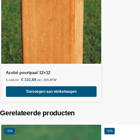
Azobé poortpaal 12×12
€
131,68
€
138,61
incl. 21% BTW
Toevoegen aan winkelwagen
Gerelateerde producten
-5%
-5%