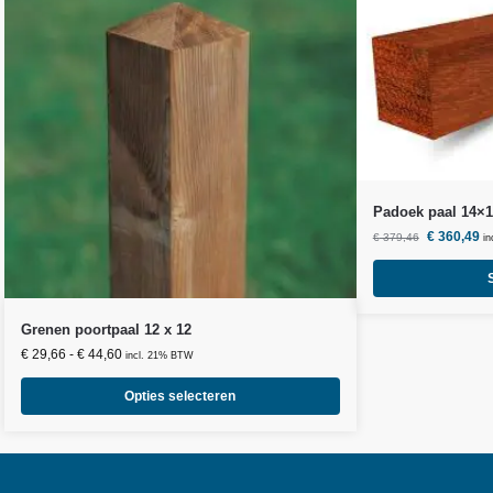
Padoek paal 14×
€
360,49
€
379,46
i
Grenen poortpaal 12 x 12
€
29,66
-
€
44,60
incl. 21% BTW
Opties selecteren