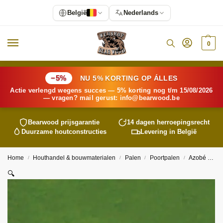
België
Nederlands
0
−5%
NU 5% KORTING OP ÁLLES
Actie verlengd wegens succes — 5% korting nog t/m 15/08/2026
— vragen? mail gerust:
info@
bearwood
.be
Bearwood
prijsgarantie
14 dagen herroepingsrecht
Duurzame houtconstructies
Levering in België
Home
Houthandel & bouwmaterialen
Palen
Poortpalen
Azobé poortpaal 14 x 14
/
/
/
/
🔍