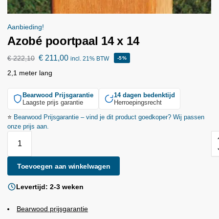
Aanbieding!
Azobé poortpaal 14 x 14
€
211,00
€
222,10
incl. 21% BTW
-5%
2,1 meter lang
Bearwood
Prijsgarantie
14 dagen bedenktijd
Laagste prijs garantie
Herroepingsrecht
⭐
Bearwood
Prijsgarantie – vind je dit product goedkoper? Wij passen
onze prijs aan.
Toevoegen aan winkelwagen
Levertijd: 2-3 weken
Bearwood
prijsgarantie