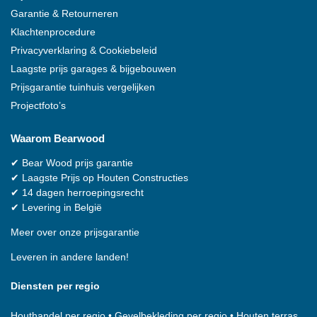
Garantie & Retourneren
Klachtenprocedure
Privacyverklaring & Cookiebeleid
Laagste prijs garages & bijgebouwen
Prijsgarantie tuinhuis vergelijken
Projectfoto’s
Waarom
Bearwood
✔
Bear Wood
prijs garantie
✔
Laagste Prijs op Houten Constructies
✔
14 dagen herroepingsrecht
✔
Levering in België
Meer over onze prijsgarantie
Leveren in andere landen!
Diensten per regio
Houthandel per regio
•
Gevelbekleding per regio
•
Houten terras