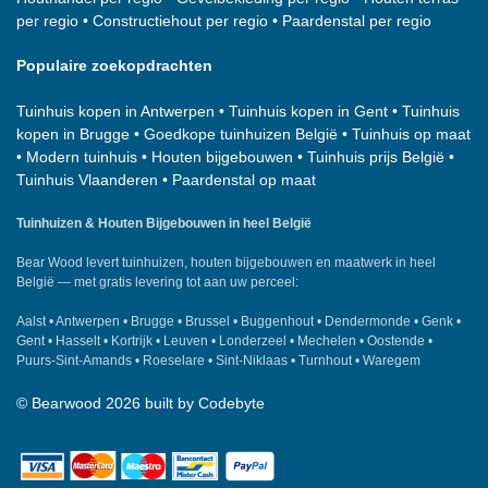
per regio
•
Constructiehout per regio
•
Paardenstal per regio
Populaire zoekopdrachten
Tuinhuis kopen in Antwerpen
•
Tuinhuis kopen in Gent
•
Tuinhuis
kopen in Brugge
•
Goedkope tuinhuizen België
•
Tuinhuis op maat
•
Modern tuinhuis
•
Houten bijgebouwen
•
Tuinhuis prijs België
•
Tuinhuis Vlaanderen
•
Paardenstal op maat
Tuinhuizen & Houten Bijgebouwen in heel België
Bear Wood
levert tuinhuizen, houten bijgebouwen en maatwerk in heel
België — met gratis levering tot aan uw perceel:
Aalst
•
Antwerpen
•
Brugge
•
Brussel
•
Buggenhout
•
Dendermonde
•
Genk
•
Gent
•
Hasselt
•
Kortrijk
•
Leuven
•
Londerzeel
•
Mechelen
•
Oostende
•
Puurs-Sint-Amands
•
Roeselare
•
Sint-Niklaas
•
Turnhout
•
Waregem
©
Bearwood
2026 built by
Codebyte