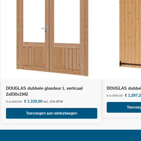
DOUGLAS dubbele glasdeur L verticaal
DOUGLAS dubbele
2x830x1942
€
1.287,
€
1.355,00
€
1.330,00
€
1.400,00
incl. 21% BTW
Toevoe
Toevoegen aan winkelwagen