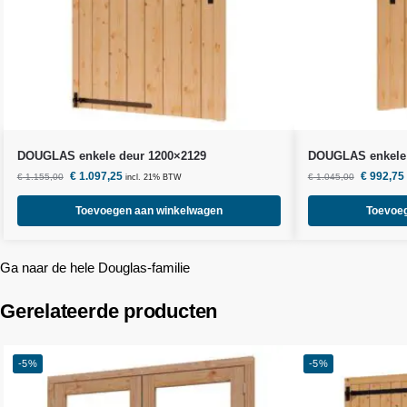
DOUGLAS enkele deur 1200×2129
DOUGLAS enkele 
€
1.097,25
€
992,75
€
1.155,00
€
1.045,00
incl. 21% BTW
Toevoegen aan winkelwagen
Toevoe
Ga naar de hele Douglas-familie
Gerelateerde producten
-5%
-5%