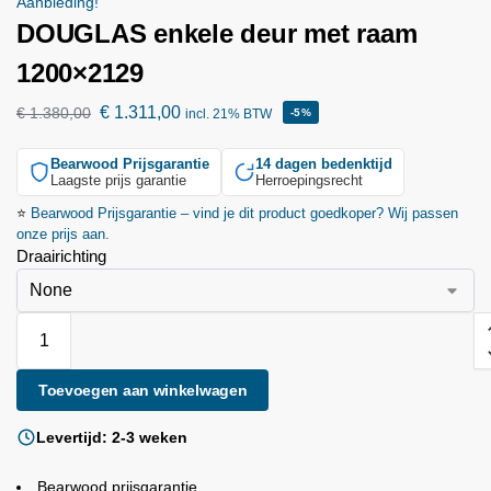
Aanbieding!
DOUGLAS enkele deur met raam
1200×2129
€
1.311,00
€
1.380,00
incl. 21% BTW
-5%
Bearwood
Prijsgarantie
14 dagen bedenktijd
Laagste prijs garantie
Herroepingsrecht
⭐
Bearwood
Prijsgarantie – vind je dit product goedkoper? Wij passen
onze prijs aan.
Draairichting
Toevoegen aan winkelwagen
Levertijd: 2-3 weken
Bearwood
prijsgarantie