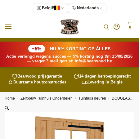
België
Nederlands
0
−5%
NU 5% KORTING OP ÁLLES
Actie verlengd wegens succes — 5% korting nog t/m 15/08/2026
— vragen? mail gerust:
info@
bearwood
.be
Bearwood
prijsgarantie
14 dagen herroepingsrecht
Duurzame houtconstructies
Levering in België
Home
Zelfbouw Tuinhuis Onderdelen
Tuinhuis deuren
DOUGLAS enkele deur met raam 1200×2129
/
/
/
🔍