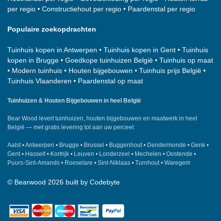
per regio
•
Constructiehout per regio
•
Paardenstal per regio
Populaire zoekopdrachten
Tuinhuis kopen in Antwerpen
•
Tuinhuis kopen in Gent
•
Tuinhuis
kopen in Brugge
•
Goedkope tuinhuizen België
•
Tuinhuis op maat
•
Modern tuinhuis
•
Houten bijgebouwen
•
Tuinhuis prijs België
•
Tuinhuis Vlaanderen
•
Paardenstal op maat
Tuinhuizen & Houten Bijgebouwen in heel België
Bear Wood
levert tuinhuizen, houten bijgebouwen en maatwerk in heel
België — met gratis levering tot aan uw perceel:
Aalst
•
Antwerpen
•
Brugge
•
Brussel
•
Buggenhout
•
Dendermonde
•
Genk
•
Gent
•
Hasselt
•
Kortrijk
•
Leuven
•
Londerzeel
•
Mechelen
•
Oostende
•
Puurs-Sint-Amands
•
Roeselare
•
Sint-Niklaas
•
Turnhout
•
Waregem
©
Bearwood
2026 built by
Codebyte