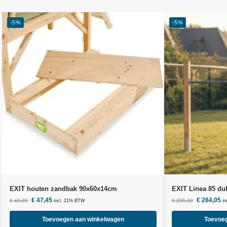
-5%
-5%
EXIT houten zandbak 90x60x14cm
EXIT Linea 85 du
€
47,45
€
284,05
€
49,95
€
299,00
incl. 21% BTW
i
Toevoegen aan winkelwagen
Toevoe