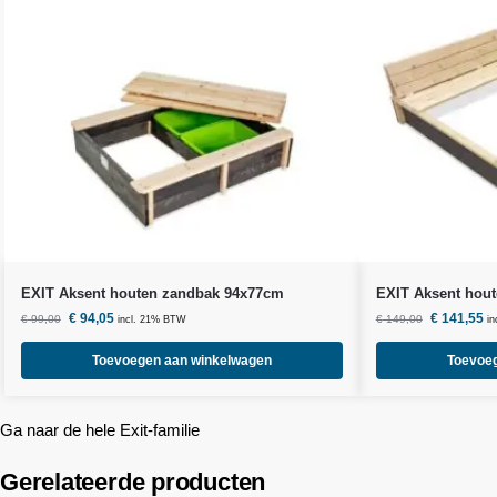
EXIT Aksent houten zandbak 94x77cm
EXIT Aksent hou
€
94,05
€
141,55
€
99,00
€
149,00
incl. 21% BTW
i
Toevoegen aan winkelwagen
Toevoe
Ga naar de hele Exit-familie
Gerelateerde producten