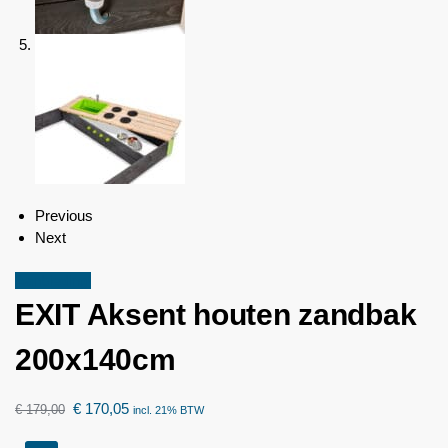
Previous
Next
Aanbieding!
EXIT Aksent houten zandbak
200x140cm
€
170,05
€
179,00
incl. 21% BTW