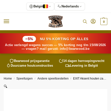
België
Nederlands
0
−5%
NU 5% KORTING OP ÁLLES
Actie verlengd wegens succes — 5% korting nog t/m 15/08/2026
— vragen? mail gerust:
info@
bearwood
.be
Bearwood
prijsgarantie
14 dagen herroepingsrecht
Duurzame houtconstructies
Levering in België
Home
Speeltuigen
Andere speeltoestellen
EXIT Aksent houten zandbak 200x140cm
/
/
/
🔍