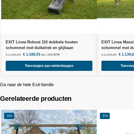
EXIT Linea Robust 110 dubbele houten
EXIT Linea Massi
schommel met duikelrek en glijbaan
schommel met du
€
1.186,55
€
1.139,
€
1.249,00
€
1.199,00
incl. 21% BTW
Toevoegen aan winkelwagen
Toevoe
Ga naar de hele Exit-familie
Gerelateerde producten
-5%
-5%