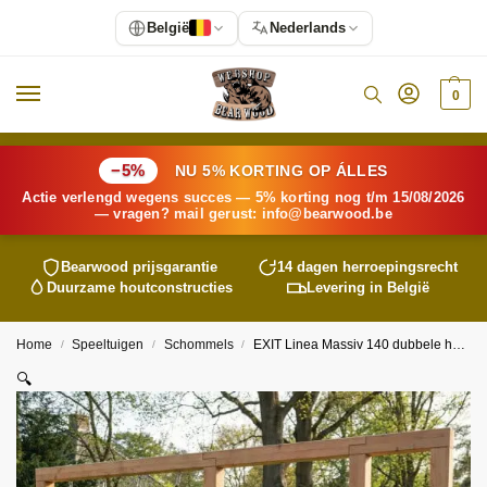
België
Nederlands
0
−5%
NU 5% KORTING OP ÁLLES
Actie verlengd wegens succes — 5% korting nog t/m 15/08/2026
— vragen? mail gerust:
info@
bearwood
.be
Bearwood
prijsgarantie
14 dagen herroepingsrecht
Duurzame houtconstructies
Levering in België
Home
Speeltuigen
Schommels
EXIT Linea Massiv 140 dubbele houten schommel met duikelrek en glijbaan
/
/
/
🔍