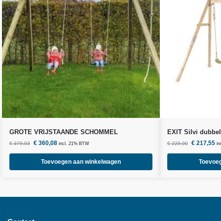
GROTE VRIJSTAANDE SCHOMMEL
EXIT Silvi dubbe
€
360,08
€
217,55
€
379,03
€
229,00
incl. 21% BTW
i
Toevoegen aan winkelwagen
Toevoe