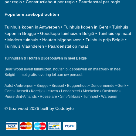
per regio
•
Constructiehout per regio
•
Paardenstal per regio
Populaire zoekopdrachten
Tuinhuis kopen in Antwerpen
•
Tuinhuis kopen in Gent
•
Tuinhuis
kopen in Brugge
•
Goedkope tuinhuizen België
•
Tuinhuis op maat
•
Modern tuinhuis
•
Houten bijgebouwen
•
Tuinhuis prijs België
•
Tuinhuis Vlaanderen
•
Paardenstal op maat
Tuinhuizen & Houten Bijgebouwen in heel België
Bear Wood
levert tuinhuizen, houten bijgebouwen en maatwerk in heel
België — met gratis levering tot aan uw perceel:
Aalst
•
Antwerpen
•
Brugge
•
Brussel
•
Buggenhout
•
Dendermonde
•
Genk
•
Gent
•
Hasselt
•
Kortrijk
•
Leuven
•
Londerzeel
•
Mechelen
•
Oostende
•
Puurs-Sint-Amands
•
Roeselare
•
Sint-Niklaas
•
Turnhout
•
Waregem
©
Bearwood
2026 built by
Codebyte