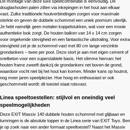
De montage van deze luxe speelcombinatie is eenvoudig. De
douglashouten palen zitten via inkepingen in het hout aan elkaar
vast. Zulke traditionele houtverbindingen zorgen voor maximale
sterkte en geven de dubbele schommel een uniek premium uiterlijk.
Je hebt namelijk geen metalen koppelstukken, wat voor een mooie
authentieke look zorgt. De houten balken van 14 x 14 cm zorgen
voor ongekende stevigheid en een fantastische uitstraling. Voor extra
stevigheid zet je de schommel vast met 80 cm lange verzinkte
grondankers – twee per poot. Deze stort je aan met eigen cement of
snelbeton voor een superstabiele basis. Het slimme hiervan: het
houten frame zweeft dankzij de grondankers net boven de grond,
waardoor vocht niet bij het hout kan komen. Minder kans op houtrot,
nog meer jaren speelplezier. Hoe hoog en enthousiast er ook
geschommeld wordt: dit toestel staat rotsvast.
Linea speeltoestellen: stijlvol en oneindig veel
speelmogelijkheden
Deze EXIT Massiv 140 dubbele houten schommel met glijbaan en
turnringen is de absolute topper in de Linea serie van EXIT Toys. Ben
je op zoek naar een ander formaat speeltoestel? Naast het Massiv