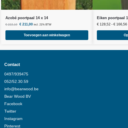
Azobé poortpaal 14 x 14
Eiken poortpaal 1
€
211,00
€
128,52
-
€
166,56
€
222,10
incl. 21% BTW
Toevoegen aan winkelwagen
Op
Contact
0497/939475
052/52.30.59
info@
bearwood
.be
Bear Wood
BV
Facebook
Twitter
Instagram
Pinterest