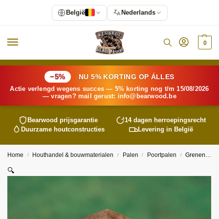
België
Nederlands
0
−5%
NU 5% KORTING OP ÁLLES
Actie verlengd wegens succes — 5% korting nog t/m 15/08/2026
— vragen? mail gerust:
info@
bearwood
.be
Bearwood
prijsgarantie
14 dagen herroepingsrecht
Duurzame houtconstructies
Levering in België
Home
Houthandel & bouwmaterialen
Palen
Poortpalen
Grenen poortpaal 9 x 9
/
/
/
/
🔍