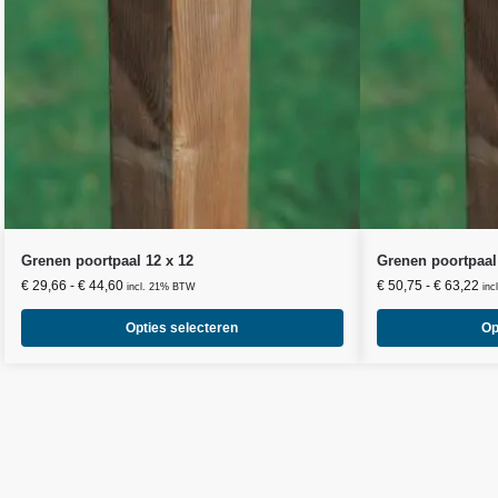
Grenen poortpaal 12 x 12
Grenen poortpaal
€
29,66
-
€
44,60
€
50,75
-
€
63,22
incl. 21% BTW
in
Opties selecteren
Op