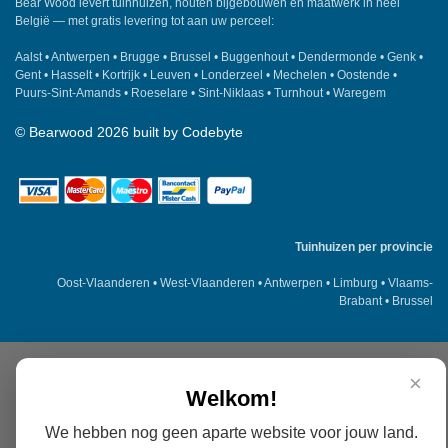
Bear Wood
levert tuinhuizen, houten bijgebouwen en maatwerk in heel
België — met gratis levering tot aan uw perceel:
Aalst
•
Antwerpen
•
Brugge
•
Brussel
•
Buggenhout
•
Dendermonde
•
Genk
•
Gent
•
Hasselt
•
Kortrijk
•
Leuven
•
Londerzeel
•
Mechelen
•
Oostende
•
Puurs-Sint-Amands
•
Roeselare
•
Sint-Niklaas
•
Turnhout
•
Waregem
©
Bearwood
2026 built by
Codebyte
Tuinhuizen per provincie
Oost-Vlaanderen
•
West-Vlaanderen
•
Antwerpen
•
Limburg
•
Vlaams-
Brabant
•
Brussel
×
Welkom!
We hebben nog geen aparte website voor jouw land.