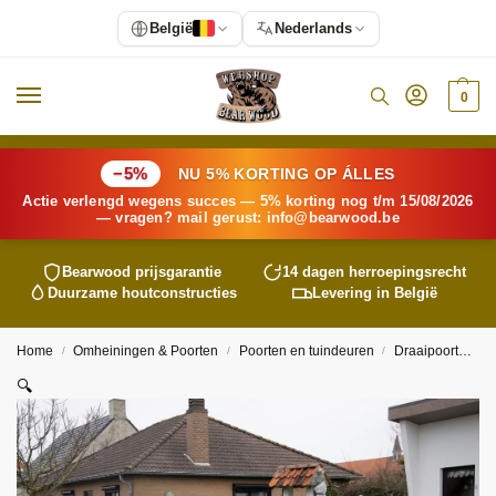
België
Nederlands
0
−5%
NU 5% KORTING OP ÁLLES
Actie verlengd wegens succes — 5% korting nog t/m 15/08/2026
— vragen? mail gerust:
info@
bearwood
.be
Bearwood
prijsgarantie
14 dagen herroepingsrecht
Duurzame houtconstructies
Levering in België
Home
Omheiningen & Poorten
Poorten en tuindeuren
Draaipoorten
/
/
/
🔍