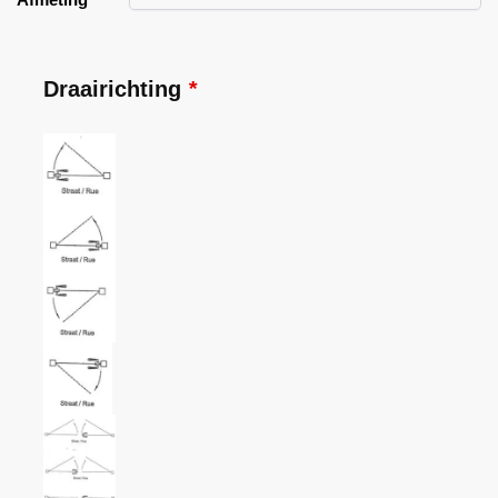
Draairichting
*