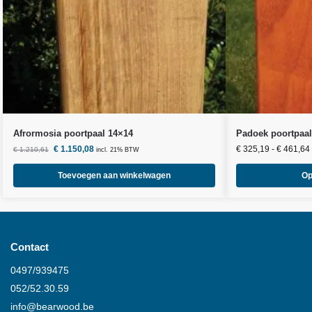
Afrormosia poortpaal 14×14
Padoek poortpaal
€
1.150,08
€
325,19
-
€
461,64
€
1.210,61
incl. 21% BTW
Toevoegen aan winkelwagen
Op
Contact
0497/939475
052/52.30.59
info@
bearwood
.be