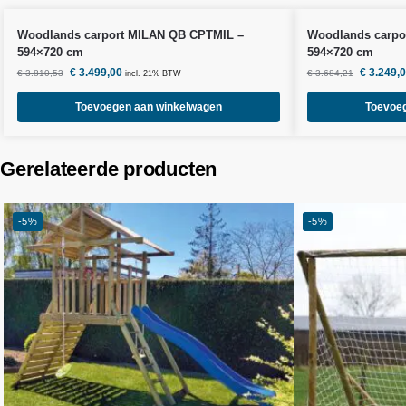
Woodlands
carport MILAN QB CPTMIL –
Woodlands
carpo
594×720 cm
594×720 cm
€
3.499,00
€
3.249,
€
3.810,53
€
3.684,21
incl. 21% BTW
Toevoegen aan winkelwagen
Toevoe
Gerelateerde producten
-5%
-5%