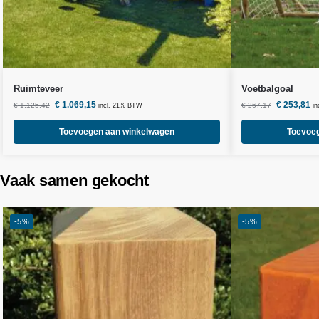
Ruimteveer
Voetbalgoal
€
1.069,15
€
253,81
€
1.125,42
€
267,17
incl. 21% BTW
i
Toevoegen aan winkelwagen
Toevoe
Vaak samen gekocht
-5%
-5%