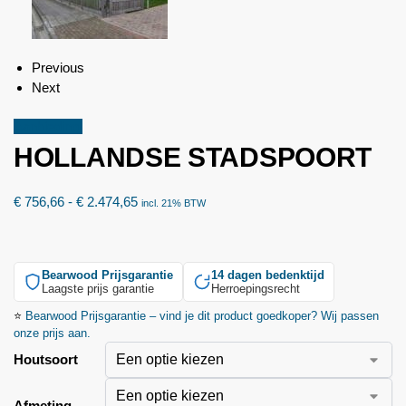
Previous
Next
Aanbieding!
HOLLANDSE STADSPOORT
€
756,66
-
€
2.474,65
incl. 21% BTW
Bearwood
Prijsgarantie
14 dagen bedenktijd
Laagste prijs garantie
Herroepingsrecht
⭐
Bearwood
Prijsgarantie – vind je dit product goedkoper? Wij passen
onze prijs aan.
Houtsoort
Afmeting