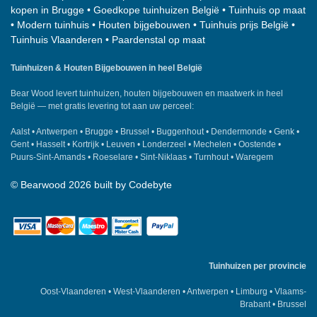
kopen in Brugge
•
Goedkope tuinhuizen België
•
Tuinhuis op maat
•
Modern tuinhuis
•
Houten bijgebouwen
•
Tuinhuis prijs België
•
Tuinhuis Vlaanderen
•
Paardenstal op maat
Tuinhuizen & Houten Bijgebouwen in heel België
Bear Wood
levert tuinhuizen, houten bijgebouwen en maatwerk in heel
België — met gratis levering tot aan uw perceel:
Aalst
•
Antwerpen
•
Brugge
•
Brussel
•
Buggenhout
•
Dendermonde
•
Genk
•
Gent
•
Hasselt
•
Kortrijk
•
Leuven
•
Londerzeel
•
Mechelen
•
Oostende
•
Puurs-Sint-Amands
•
Roeselare
•
Sint-Niklaas
•
Turnhout
•
Waregem
©
Bearwood
2026 built by
Codebyte
Tuinhuizen per provincie
Oost-Vlaanderen
•
West-Vlaanderen
•
Antwerpen
•
Limburg
•
Vlaams-
Brabant
•
Brussel