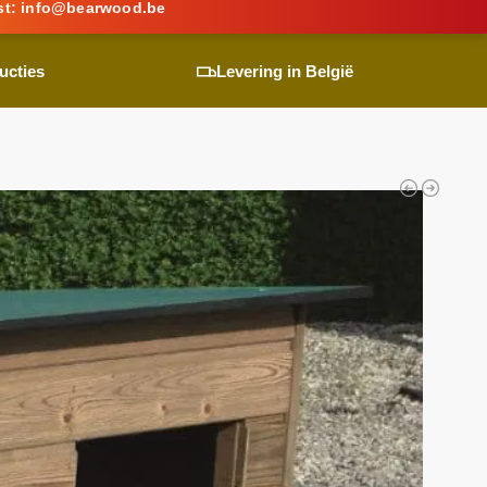
st:
info@
bearwood
.be
ucties
Levering in België