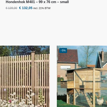
Hondenhok M401 – 99 x 76 cm – small
€
132,05
€
139,00
incl. 21% BTW
-5%