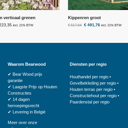
m verticaal grenen
Kippenren groot
223,35
€
491,76
€
517,64
incl. 21% BTW
incl. 21% BTW
Waarom
Bearwood
Diensten per regio
✔
Bear Wood
prijs
Houthandel per regio
•
garantie
Gevelbekleding per regio
•
✔
Laagste Prijs op Houten
Houten terras per regio
•
Constructies
Constructiehout per regio
•
✔
14 dagen
Paardenstal per regio
herroepingsrecht
✔
Levering in België
Meer over onze