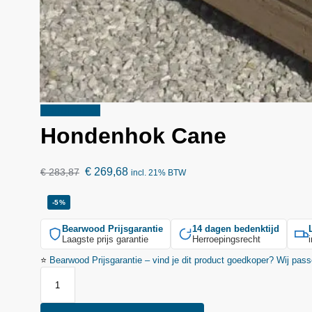
Aanbieding!
Hondenhok Cane
€
269,68
€
283,87
incl. 21% BTW
-5%
Bearwood
Prijsgarantie
14 dagen bedenktijd
Laagste prijs garantie
Herroepingsrecht
⭐
Bearwood
Prijsgarantie – vind je dit product goedkoper? Wij pass