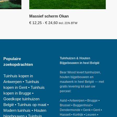
Massief scherm Okan
€
12,25
-
€
24,60
incl. 21% BTW
Populaire
Tuinhuizen & Houten
Bijgebouwen in heel België
zoekopdrachten
Bear Wood
levert tuinhuizen,
Tuinhuis kopen in
houten bijgebouwen en
Antwerpen
•
Tuinhuis
maatwerk in heel België — met
gratis levering tot aan uw
kopen in Gent
•
Tuinhuis
perceel:
kopen in Brugge
•
Goedkope tuinhuizen
Aalst
•
Antwerpen
•
Brugge
•
België
•
Tuinhuis op maat
•
Brussel
•
Buggenhout
•
Modern tuinhuis
•
Houten
Dendermonde
•
Genk
•
Gent
•
Hasselt
•
Kortrijk
•
Leuven
•
bijgebouwen
•
Tuinhuis