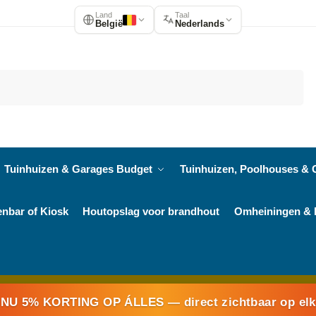
Land
Taal
België
Nederlands
Zoeken
Tuinhuizen & Garages Budget
Tuinhuizen, Poolhouses & 
enbar of Kiosk
Houtopslag voor brandhout
Omheiningen & 
NU 5% KORTING OP ÁLLES
— direct zichtbaar op el