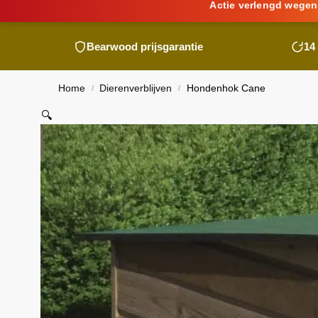
Actie verlengd wegen
Bearwood
prijsgarantie
14
Home
Dierenverblijven
Hondenhok Cane
/
/
🔍