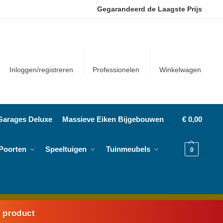
Gegarandeerd de Laagste Prijs
Inloggen/registreren
Professionelen
Winkelwagen
Garages Deluxe
Massieve Eiken Bijgebouwen
€
0,00
Poorten
Speeltuigen
Tuinmeubels
0
k product