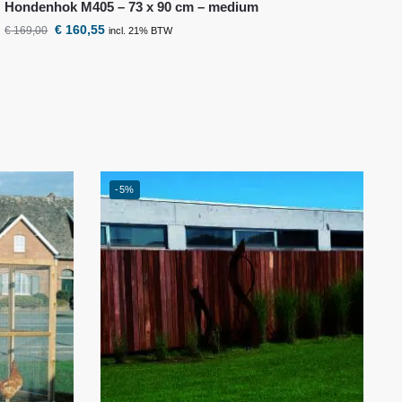
Hondenhok M405 – 73 x 90 cm – medium
€
160,55
€
169,00
incl. 21% BTW
-5%