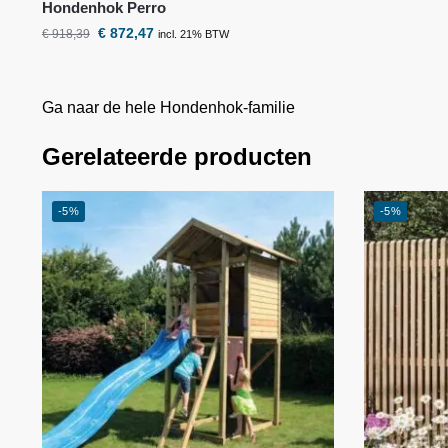
Hondenhok Perro
€
872,47
€
918,39
incl. 21% BTW
Ga naar de hele Hondenhok-familie
Gerelateerde producten
-5%
-5%