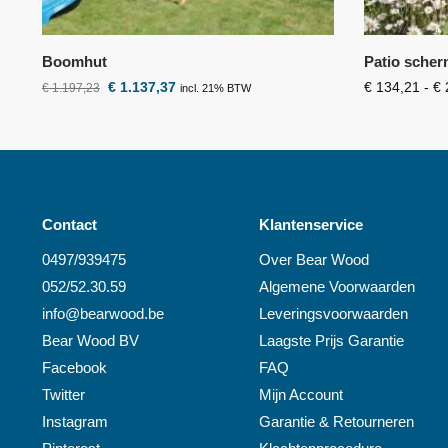
Boomhut
Patio scher
€
1.137,37
€
134,21
-
€
€
1.197,23
incl. 21% BTW
Contact
Klantenservice
0497/939475
Over
Bear Wood
052/52.30.59
Algemene Voorwaarden
info@
bearwood
.be
Leveringsvoorwaarden
Bear Wood
BV
Laagste Prijs Garantie
Facebook
FAQ
Twitter
Mijn Account
Instagram
Garantie & Retourneren