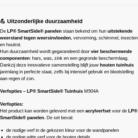
💪 Uitzonderlijke duurzaamheid
De
LP® SmartSide® panelen
staan bekend om hun
uitstekende
weerstand tegen weersinvloeden
, vervorming, schimmel, insecten
en houtrot.
Hun duurzaamheid wordt gegarandeerd door
vier beschermende
componenten
: hars, was, zink en een gegronde beschermlaag.
Dankzij deze innovatieve samenstelling blijft jouw
houten tuinhuis
jarenlang in perfecte staat, zelfs bij intensief gebruik en blootstelling
aan regen of zon.
Verfopties – LP® SmartSide® Tuinhuis
M904A
Verfopties:
Het product kan worden geleverd met een
acrylverfset
voor de
LP®
SmartSide® panelen
. De set bevat:
de nodige verf in de gekozen kleur voor de wandpanelen
de nodige witte verf voor de houten details