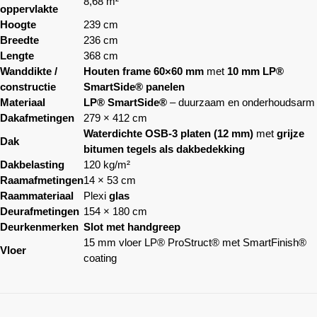
8,68 m²
oppervlakte
Hoogte
239 cm
Breedte
236 cm
Lengte
368 cm
Wanddikte /
Houten frame 60×60 mm
met
10 mm LP®
constructie
SmartSide® panelen
Materiaal
LP® SmartSide®
– duurzaam en onderhoudsarm
Dakafmetingen
279 × 412 cm
Waterdichte OSB-3 platen (12 mm)
met
grijze
Dak
bitumen tegels als dakbedekking
Dakbelasting
120 kg/m²
Raamafmetingen
14 × 53 cm
Raammateriaal
Plexi
glas
Deurafmetingen
154 × 180 cm
Deurkenmerken
Slot met handgreep
15 mm vloer LP® ProStruct® met SmartFinish®
Vloer
coating