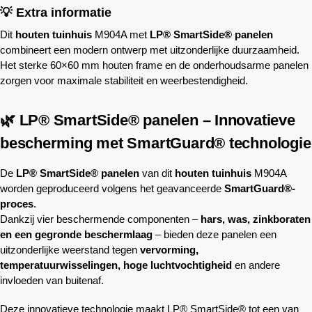
💡 Extra informatie
Dit
houten tuinhuis
M904A met
LP® SmartSide® panelen
combineert een modern ontwerp met uitzonderlijke duurzaamheid.
Het sterke 60×60 mm houten frame en de onderhoudsarme panelen
zorgen voor maximale stabiliteit en weerbestendigheid.
🌿 LP® SmartSide® panelen – Innovatieve
bescherming met SmartGuard® technologie
De
LP® SmartSide® panelen
van dit
houten tuinhuis
M904A
worden geproduceerd volgens het geavanceerde
SmartGuard®-
proces
.
Dankzij vier beschermende componenten –
hars, was, zinkboraten
en een gegronde beschermlaag
– bieden deze panelen een
uitzonderlijke weerstand tegen
vervorming,
temperatuurwisselingen, hoge luchtvochtigheid
en andere
invloeden van buitenaf.
Deze innovatieve technologie maakt LP® SmartSide® tot een van