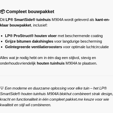
📦 Compleet bouwpakket
Dit
LP® SmartSide® tuinhuis
M904A wordt geleverd als
kant-en-
klaar bouwpakket
, inclusief:
LP® ProStruct® houten vloer
met beschermende coating
Grijze bitumen dakshingles
voor langdurige bescherming
Geïntegreerde ventilatieroosters
voor optimale luchtcirculatie
Alles wat je nodig hebt om in één dag een stijlvol, stevig en
onderhoudsvriendelijk
houten tuinhuis
M904A te plaatsen.
💡
Een moderne en duurzame oplossing voor elke tuin – het LP®
SmartSide® houten tuinhuis M904A blokhut combineert strak design,
kracht en functionaliteit in één compleet pakket.me keuze voor wie
kwaliteit en stijl wil combineren.