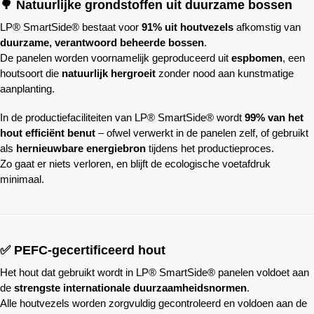
🌳 Natuurlijke grondstoffen uit duurzame bossen
LP® SmartSide® bestaat voor
91% uit houtvezels
afkomstig van
duurzame, verantwoord beheerde bossen
.
De panelen worden voornamelijk geproduceerd uit
espbomen
, een
houtsoort die
natuurlijk hergroeit
zonder nood aan kunstmatige
aanplanting.
In de productiefaciliteiten van LP® SmartSide® wordt
99% van het
hout efficiënt benut
– ofwel verwerkt in de panelen zelf, of gebruikt
als
hernieuwbare energiebron
tijdens het productieproces.
Zo gaat er niets verloren, en blijft de ecologische voetafdruk
minimaal.
✅ PEFC-gecertificeerd hout
Het hout dat gebruikt wordt in LP® SmartSide® panelen voldoet aan
de
strengste internationale duurzaamheidsnormen
.
Alle houtvezels worden zorgvuldig gecontroleerd en voldoen aan de