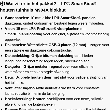
📦 Wat zit er in het pakket? – LP® SmartSide®
houten tuinhuis M904A blokhut
Wandpanelen:
10 mm dikke
LP® SmartSide® panelen
–
duurzaam, onderhoudsarm en bestand tegen weersinvloeden.
Vloer:
15 mm LP® ProStruct® vloerplanken
met
SmartFinish® coating
voor een glad, slijtvast en vochtbestendig
oppervlak.
Dakpanelen:
Waterdichte OSB-3 platen (12 mm)
– zorgen voor
een stabiele en duurzame dakconstructie.
Dakbedekking:
Grijze bitumen dakshingles
– bieden
langdurige bescherming tegen regen, sneeuw en zon.
Dakgoten:
Grijze metalen regenafvoer
voor efficiënte
waterafvoer en een verzorgde afwerking.
Deur:
Dubbele houten deur met slot
voor veilige afsluiting van
het tuinhuis.
Ventilatie:
Ingebouwde ventilatieroosters
voor constante
luchtcirculatie binnenin de tuinberging.
Hoekafwerking:
Houten hoeklijsten
voor een nette, stijlvolle
afwerking van de buitenhoeken.
Ramen:
Plexiglazen ramen
– zorgen voor natuurlijke lichtinval