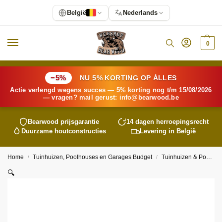
België
Nederlands
0
−5%
NU 5% KORTING OP ÁLLES
Actie verlengd wegens succes — 5% korting nog t/m 15/08/2026
— vragen? mail gerust:
info@
bearwood
.be
Bearwood
prijsgarantie
14 dagen herroepingsrecht
Duurzame houtconstructies
Levering in België
Home
Tuinhuizen, Poolhouses en Garages Budget
Tuinhuizen & Poolhouses
/
/
🔍