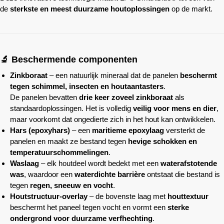
de
sterkste en meest duurzame houtoplossingen
op de markt.
🔬 Beschermende componenten
Zinkboraat
– een natuurlijk mineraal dat de panelen
beschermt
tegen schimmel, insecten en houtaantasters
.
De panelen bevatten
drie keer zoveel zinkboraat
als
standaardoplossingen. Het is volledig
veilig voor mens en dier
,
maar voorkomt dat ongedierte zich in het hout kan ontwikkelen.
Hars (epoxyhars)
– een
maritieme epoxylaag
versterkt de
panelen en maakt ze bestand tegen
hevige schokken en
temperatuurschommelingen
.
Waslaag
– elk houtdeel wordt bedekt met een
waterafstotende
was
, waardoor een
waterdichte barrière
ontstaat die bestand is
tegen
regen, sneeuw en vocht
.
Houtstructuur-overlay
– de bovenste laag met
houttextuur
beschermt het paneel tegen vocht en vormt een
sterke
ondergrond voor duurzame verfhechting
.