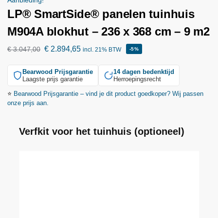
Aanbieding!
LP® SmartSide® panelen tuinhuis
M904A blokhut – 236 x 368 cm – 9 m2
€
2.894,65
€
3.047,00
incl. 21% BTW
-5%
Bearwood
Prijsgarantie
14 dagen bedenktijd
Laagste prijs garantie
Herroepingsrecht
⭐
Bearwood
Prijsgarantie – vind je dit product goedkoper? Wij passen
onze prijs aan.
Verfkit voor het tuinhuis (optioneel)