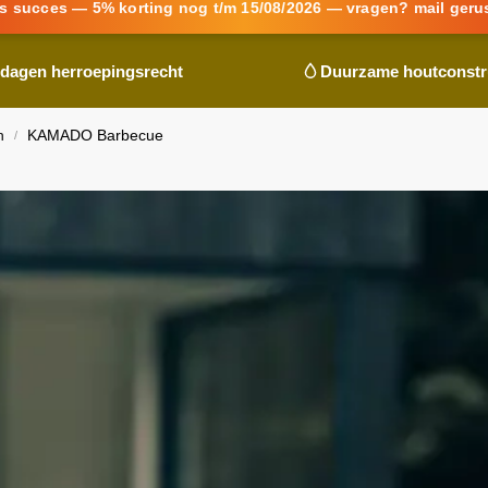
s succes — 5% korting nog t/m 15/08/2026 — vragen? mail geru
 dagen herroepingsrecht
Duurzame houtconstr
n
KAMADO Barbecue
/