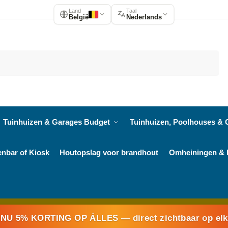
Land
Taal
België
Nederlands
Zoeken
Tuinhuizen & Garages Budget
Tuinhuizen, Poolhouses & 
enbar of Kiosk
Houtopslag voor brandhout
Omheiningen & 
NU 5% KORTING OP ÁLLES
— direct zichtbaar op el