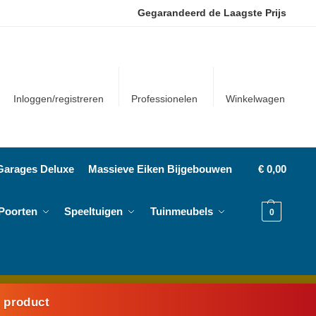
Gegarandeerd de Laagste Prijs
Inloggen/registreren
Professionelen
Winkelwagen
Garages Deluxe
Massieve Eiken Bijgebouwen
€
0,00
Poorten
Speeltuigen
Tuinmeubels
0
k product