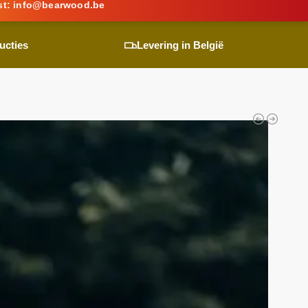
st:
info@
bearwood
.be
ucties
Levering in België