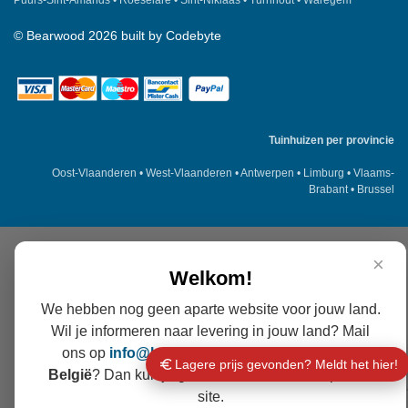
Puurs-Sint-Amands
•
Roeselare
•
Sint-Niklaas
•
Turnhout
•
Waregem
©
Bearwood
2026 built by
Codebyte
Tuinhuizen per provincie
Oost-Vlaanderen
•
West-Vlaanderen
•
Antwerpen
•
Limburg
•
Vlaams-
Brabant
•
Brussel
×
Welkom!
We hebben nog geen aparte website voor jouw land.
Wil je informeren naar levering in jouw land? Mail
ons op
info@
bearwood
.be
. Liever levering in
Lagere prijs gevonden? Meldt het hier!
België
? Dan kun je gewoon verder surfen op deze
site.