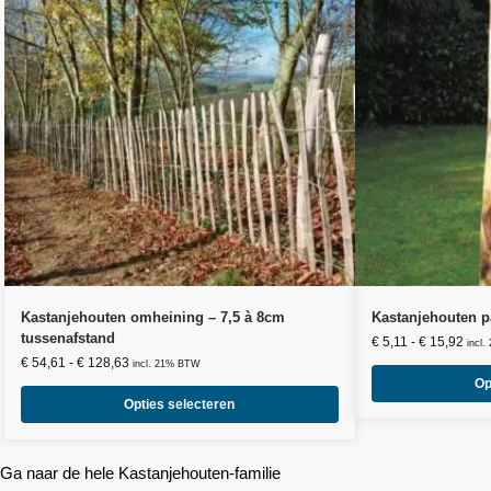
Kastanjehouten omheining – 7,5 à 8cm
Kastanjehouten p
tussenafstand
€
5,11
-
€
15,92
incl
€
54,61
-
€
128,63
incl. 21% BTW
Op
Opties selecteren
Ga naar de hele Kastanjehouten-familie