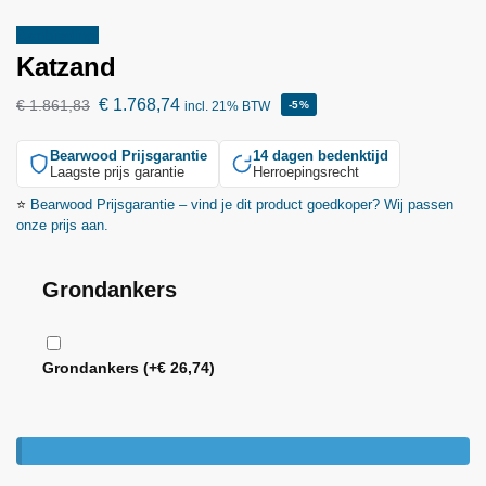
Aanbieding!
Katzand
€
1.768,74
€
1.861,83
incl. 21% BTW
-5%
Bearwood
Prijsgarantie
14 dagen bedenktijd
Laagste prijs garantie
Herroepingsrecht
⭐
Bearwood
Prijsgarantie – vind je dit product goedkoper? Wij passen
onze prijs aan.
Grondankers
Grondankers
(+
€
26,74
)