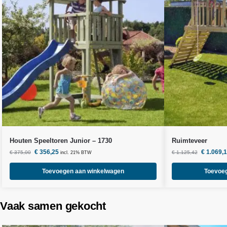
Houten Speeltoren Junior – 1730
Ruimteveer
€
356,25
€
1.069,
€
375,00
€
1.125,42
incl. 21% BTW
Toevoegen aan winkelwagen
Toevoe
Vaak samen gekocht