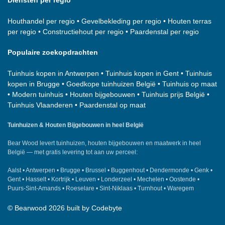
Diensten per regio
Houthandel per regio
•
Gevelbekleding per regio
•
Houten terras
per regio
•
Constructiehout per regio
•
Paardenstal per regio
Populaire zoekopdrachten
Tuinhuis kopen in Antwerpen
•
Tuinhuis kopen in Gent
•
Tuinhuis
kopen in Brugge
•
Goedkope tuinhuizen België
•
Tuinhuis op maat
•
Modern tuinhuis
•
Houten bijgebouwen
•
Tuinhuis prijs België
•
Tuinhuis Vlaanderen
•
Paardenstal op maat
Tuinhuizen & Houten Bijgebouwen in heel België
Bear Wood
levert tuinhuizen, houten bijgebouwen en maatwerk in heel
België — met gratis levering tot aan uw perceel:
Aalst
•
Antwerpen
•
Brugge
•
Brussel
•
Buggenhout
•
Dendermonde
•
Genk
•
Gent
•
Hasselt
•
Kortrijk
•
Leuven
•
Londerzeel
•
Mechelen
•
Oostende
•
Puurs-Sint-Amands
•
Roeselare
•
Sint-Niklaas
•
Turnhout
•
Waregem
©
Bearwood
2026 built by
Codebyte