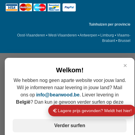
Tuinhuizen per provincie
Oost-Vlaanderen
•
West-Vlaanderen
•
Antwerpen
•
Limburg
•
Vlaams-
Brabant
•
Brussel
×
Welkom!
We hebben nog geen aparte website voor jouw land.
Wil je informeren naar levering in jouw land? Mail
ons op
info@
bearwood
.be
. Liever levering in
België
? Dan kun je gewoon verder surfen op deze
site.
Lagere prijs gevonden? Meldt het hier!
💬
Verder surfen