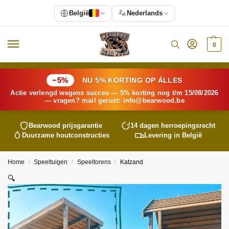
België
Nederlands
0
−5%
NU 5% KORTING OP ÁLLES
Actie verlengd wegens succes — 5% korting nog t/m 15/08/2026
— vragen? mail gerust:
info@
bearwood
.be
Bearwood
prijsgarantie
14 dagen herroepingsrecht
Duurzame houtconstructies
Levering in België
Home
Speeltuigen
Speeltorens
Katzand
/
/
/
🔍