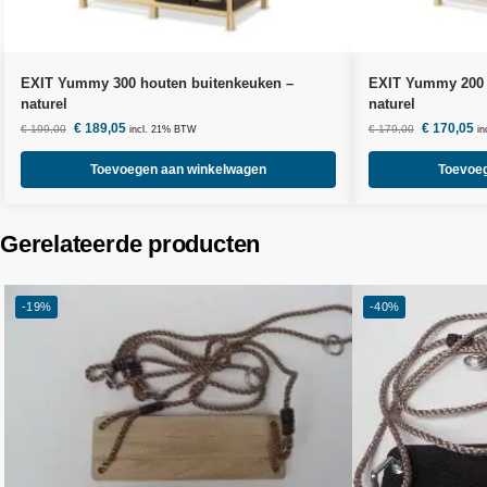
EXIT Yummy 300 houten buitenkeuken –
EXIT Yummy 200 
naturel
naturel
€
189,05
€
170,05
€
199,00
€
179,00
incl. 21% BTW
i
Toevoegen aan winkelwagen
Toevoe
Gerelateerde producten
-19%
-40%