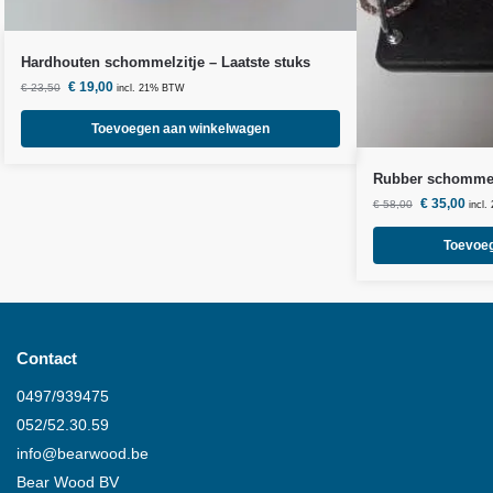
Hardhouten schommelzitje – Laatste stuks
€
19,00
€
23,50
incl. 21% BTW
Toevoegen aan winkelwagen
Rubber schommelz
€
35,00
€
58,00
incl
Toevoe
Contact
0497/939475
052/52.30.59
info@
bearwood
.be
Bear Wood
BV