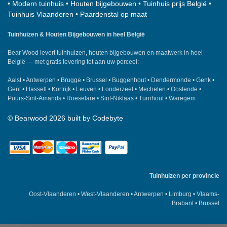
•
Modern tuinhuis
•
Houten bijgebouwen
•
Tuinhuis prijs België
•
Tuinhuis Vlaanderen
•
Paardenstal op maat
Tuinhuizen & Houten Bijgebouwen in heel België
Bear Wood
levert tuinhuizen, houten bijgebouwen en maatwerk in heel
België — met gratis levering tot aan uw perceel:
Aalst
•
Antwerpen
•
Brugge
•
Brussel
•
Buggenhout
•
Dendermonde
•
Genk
•
Gent
•
Hasselt
•
Kortrijk
•
Leuven
•
Londerzeel
•
Mechelen
•
Oostende
•
Puurs-Sint-Amands
•
Roeselare
•
Sint-Niklaas
•
Turnhout
•
Waregem
©
Bearwood
2026 built by
Codebyte
Tuinhuizen per provincie
Oost-Vlaanderen
•
West-Vlaanderen
•
Antwerpen
•
Limburg
•
Vlaams-
Brabant
•
Brussel