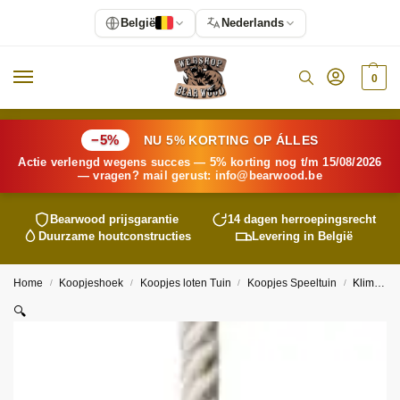
België
Nederlands
0
−5%
NU 5% KORTING OP ÁLLES
Actie verlengd wegens succes — 5% korting nog t/m 15/08/2026
— vragen? mail gerust:
info@
bearwood
.be
Bearwood
prijsgarantie
14 dagen herroepingsrecht
Duurzame houtconstructies
Levering in België
Home
Koopjeshoek
Koopjes loten Tuin
Koopjes Speeltuin
Klimtouw – Laatste stuks
/
/
/
/
🔍