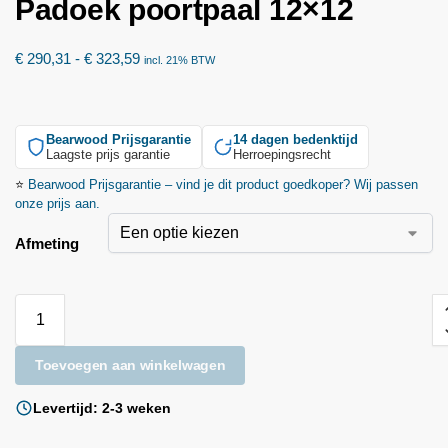
Padoek poortpaal 12×12
€
290,31
-
€
323,59
incl. 21% BTW
Bearwood
Prijsgarantie
14 dagen bedenktijd
Laagste prijs garantie
Herroepingsrecht
⭐
Bearwood
Prijsgarantie – vind je dit product goedkoper? Wij passen
onze prijs aan.
Afmeting
Toevoegen aan winkelwagen
Levertijd: 2-3 weken