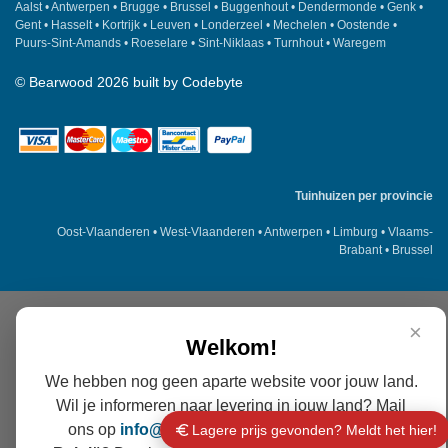
Aalst
•
Antwerpen
•
Brugge
•
Brussel
•
Buggenhout
•
Dendermonde
•
Genk
•
Gent
•
Hasselt
•
Kortrijk
•
Leuven
•
Londerzeel
•
Mechelen
•
Oostende
•
Puurs-Sint-Amands
•
Roeselare
•
Sint-Niklaas
•
Turnhout
•
Waregem
©
Bearwood
2026 built by
Codebyte
Tuinhuizen per provincie
Oost-Vlaanderen
•
West-Vlaanderen
•
Antwerpen
•
Limburg
•
Vlaams-
Brabant
•
Brussel
×
Welkom!
We hebben nog geen aparte website voor jouw land.
Wil je informeren naar levering in jouw land? Mail
ons op
info@
bearwood
.be
. Liever levering in
Lagere prijs gevonden? Meldt het hier!