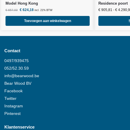
Model Hong Kong
Residence poort
€
624,18
€
905,81
-
€
4.290,
€
657,03
incl. 21% BTW
Toevoegen aan winkelwagen
Contact
0497/939475
052/52.30.59
info@
bearwood
.be
Bear Wood
BV
Facebook
Twitter
Instagram
Pinterest
Klantenservice