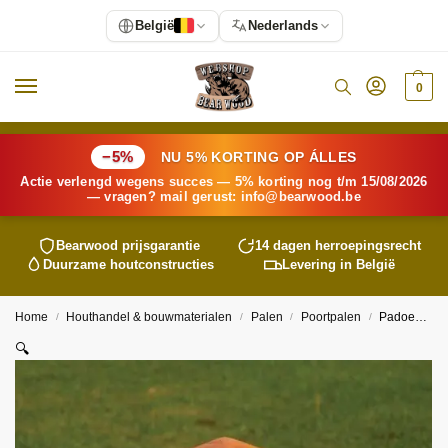
België
Nederlands
0
−5%
NU 5% KORTING OP ÁLLES
Actie verlengd wegens succes — 5% korting nog t/m 15/08/2026
— vragen? mail gerust:
info@
bearwood
.be
Bearwood
prijsgarantie
14 dagen herroepingsrecht
Duurzame houtconstructies
Levering in België
Home
Houthandel & bouwmaterialen
Palen
Poortpalen
Padoek poortpaal 12×12
/
/
/
/
🔍