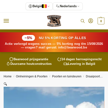
België
Nederlands
0
−5%
NU 5% KORTING OP ÁLLES
Actie verlengd wegens succes — 5% korting nog t/m 15/08/2026
— vragen? mail gerust:
info@
bearwood
.be
Bearwood
prijsgarantie
14 dagen herroepingsrecht
Duurzame houtconstructies
Levering in België
Home
Omheiningen & Poorten
Poorten en tuindeuren
Draaipoorten
/
/
/
🔍