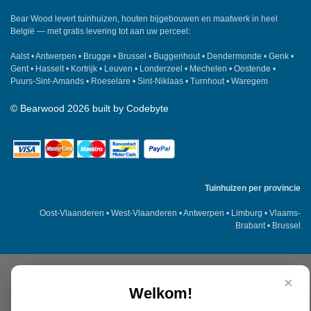
Bear Wood
levert tuinhuizen, houten bijgebouwen en maatwerk in heel
België — met gratis levering tot aan uw perceel:
Aalst
•
Antwerpen
•
Brugge
•
Brussel
•
Buggenhout
•
Dendermonde
•
Genk
•
Gent
•
Hasselt
•
Kortrijk
•
Leuven
•
Londerzeel
•
Mechelen
•
Oostende
•
Puurs-Sint-Amands
•
Roeselare
•
Sint-Niklaas
•
Turnhout
•
Waregem
©
Bearwood
2026 built by
Codebyte
Tuinhuizen per provincie
Oost-Vlaanderen
•
West-Vlaanderen
•
Antwerpen
•
Limburg
•
Vlaams-
Brabant
•
Brussel
×
Welkom!