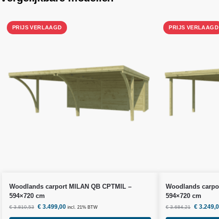
Woodlands
carport MILAN QB CPTMIL –
Woodlands
carpo
594×720 cm
594×720 cm
€
3.499,00
€
3.249,
€
3.810,53
€
3.684,21
incl. 21% BTW