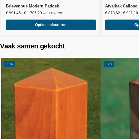
Brievenbus Modern Padoek
Afvalbak Calipso
€
991,45
-
€
1.705,29
€
873,62
-
€
931,10
incl. 21% BTW
Opties selecteren
Op
Vaak samen gekocht
-5%
-5%