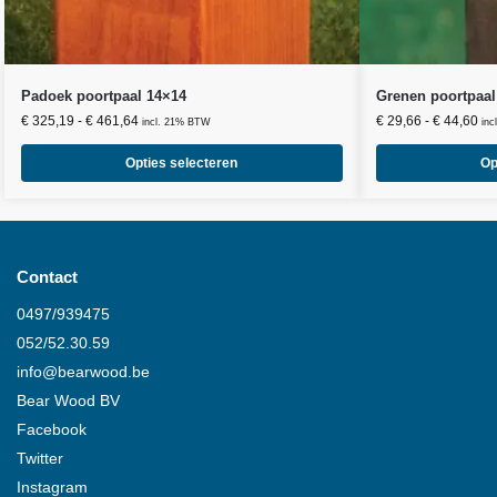
Padoek poortpaal 14×14
Grenen poortpaal
€
325,19
-
€
461,64
€
29,66
-
€
44,60
incl. 21% BTW
in
Opties selecteren
Op
Contact
0497/939475
052/52.30.59
info@
bearwood
.be
Bear Wood
BV
Facebook
Twitter
Instagram