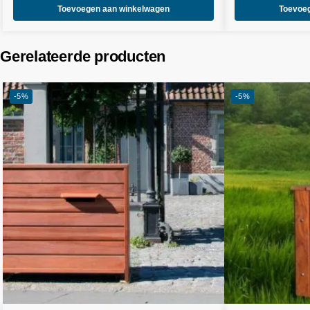
Toevoegen aan winkelwagen
Toevoe
Gerelateerde producten
-5%
-5%