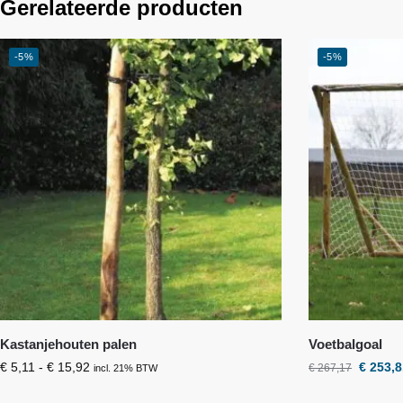
Gerelateerde producten
-5%
-5%
Kastanjehouten palen
Voetbalgoal
€
5,11
-
€
15,92
€
253,8
€
267,17
incl. 21% BTW