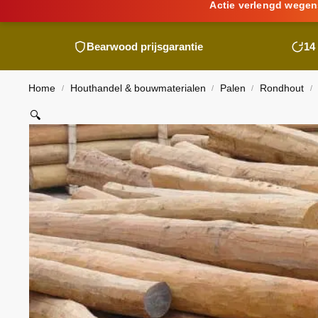
Actie verlengd wegen
Bearwood
prijsgarantie
14
Home
Houthandel & bouwmaterialen
Palen
Rondhout
/
/
/
/
🔍