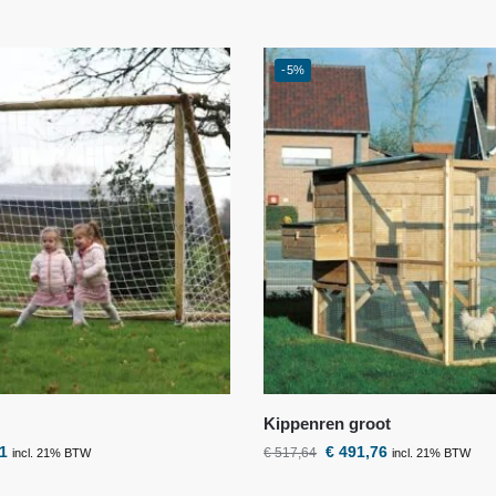
-5%
Kippenren groot
1
€
491,76
€
517,64
incl. 21% BTW
incl. 21% BTW