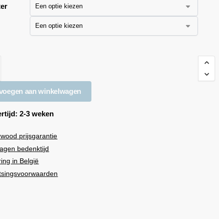
er
e
voegen aan winkelwagen
rtijd: 2-3 weken
rwood
prijsgarantie
agen bedenktijd
ring in België
tsingsvoorwaarden