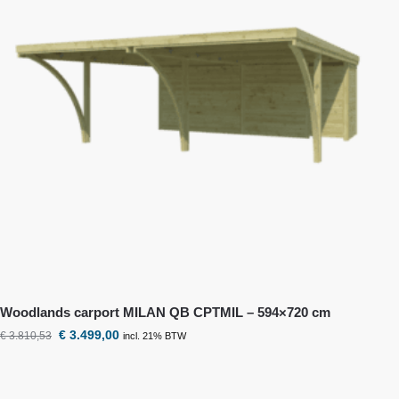
Woodlands
carport MILAN QB CPTMIL – 594×720 cm
€
3.499,00
€
3.810,53
incl. 21% BTW