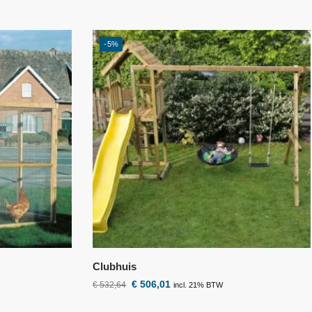
-5%
Clubhuis
€
506,01
€
532,64
incl. 21% BTW