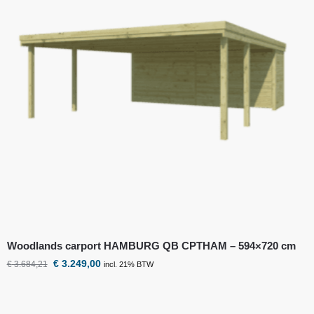
Woodlands
carport HAMBURG QB CPTHAM – 594×720 cm
€
3.249,00
€
3.684,21
incl. 21% BTW