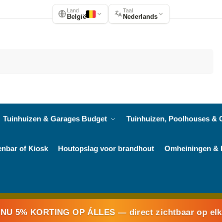
Land
Taal
België
Nederlands
Zoeken
Tuinhuizen & Garages Budget
Tuinhuizen, Poolhouses & 
enbar of Kiosk
Houtopslag voor brandhout
Omheiningen & 
NU 5% KORTING OP ÁLLES
— direct zichtbaar op el