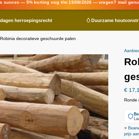
s succes — 5% korting nog t/m 15/08/2026 — vragen? mail geru
 dagen herroepingsrecht
Duurzame houtconstr
Robinia decoratieve geschuurde palen
Aanbie
Ro
ge
€
17,
Ronde r
Be
La
⭐
Bear
prijs aa