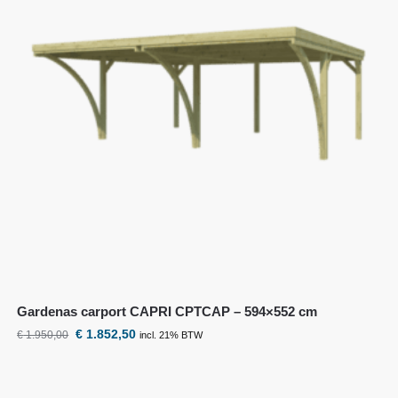
Gardenas carport CAPRI CPTCAP – 594×552 cm
€
1.852,50
€
1.950,00
incl. 21% BTW