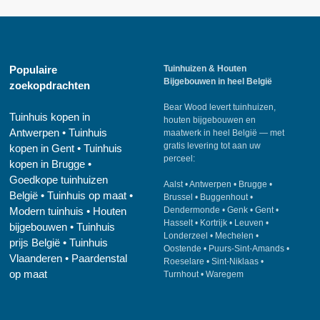
Populaire
Tuinhuizen & Houten
Bijgebouwen in heel België
zoekopdrachten
Bear Wood
levert tuinhuizen,
Tuinhuis kopen in
houten bijgebouwen en
Antwerpen
•
Tuinhuis
maatwerk in heel België — met
gratis levering tot aan uw
kopen in Gent
•
Tuinhuis
perceel:
kopen in Brugge
•
Goedkope tuinhuizen
Aalst
•
Antwerpen
•
Brugge
•
België
•
Tuinhuis op maat
•
Brussel
•
Buggenhout
•
Modern tuinhuis
•
Houten
Dendermonde
•
Genk
•
Gent
•
Hasselt
•
Kortrijk
•
Leuven
•
bijgebouwen
•
Tuinhuis
Londerzeel
•
Mechelen
•
prijs België
•
Tuinhuis
Oostende
•
Puurs-Sint-Amands
•
Vlaanderen
•
Paardenstal
Roeselare
•
Sint-Niklaas
•
op maat
Turnhout
•
Waregem