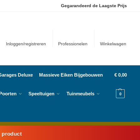
Gegarandeerd de Laagste Prijs
Inloggen/registreren
Professionelen
Winkelwagen
Garages Deluxe
Massieve Eiken Bijgebouwen
€
0,00
Poorten
Speeltuigen
Tuinmeubels
0
k product