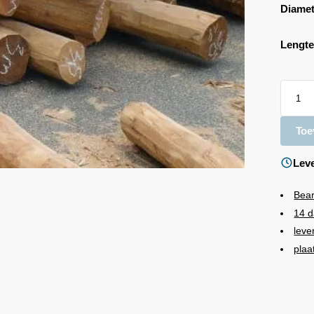
Diamet
Lengt
Toe
Leve
Bea
14 d
leve
plaa