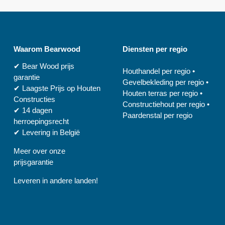
Waarom
Bearwood
Diensten per regio
✔
Bear Wood
prijs
Houthandel per regio
•
garantie
Gevelbekleding per regio
•
✔
Laagste Prijs op Houten
Houten terras per regio
•
Constructies
Constructiehout per regio
•
✔
14 dagen
Paardenstal per regio
herroepingsrecht
✔
Levering in België
Meer over onze
prijsgarantie
Leveren in andere landen!