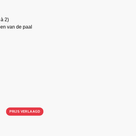
à 2)
den van de paal