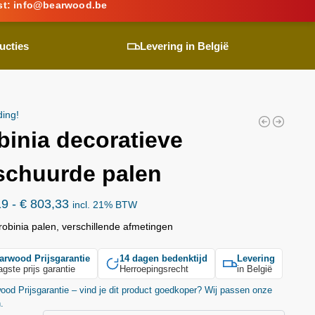
st:
info@
bearwood
.be
ucties
Levering in België
ding!
binia decoratieve
schuurde palen
19
-
€
803,33
incl. 21% BTW
obinia palen, verschillende afmetingen
arwood
Prijsgarantie
14 dagen bedenktijd
Levering
agste prijs garantie
Herroepingsrecht
in België
wood
Prijsgarantie – vind je dit product goedkoper? Wij passen onze
n.