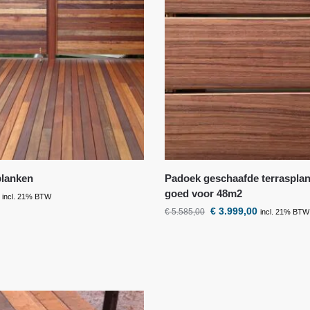
planken
Padoek geschaafde terraspla
goed voor 48m2
incl. 21% BTW
€
3.999,00
€
5.585,00
incl. 21% BTW