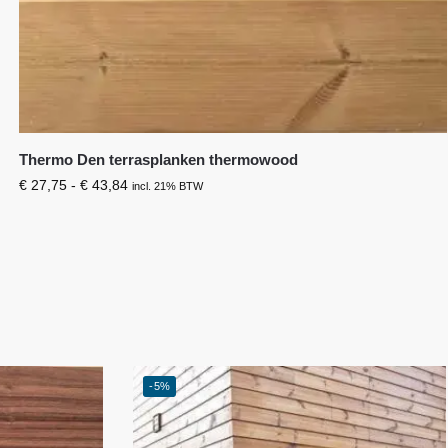
Thermo Den terrasplanken thermowood
€
27,75
-
€
43,84
incl. 21% BTW
-5%