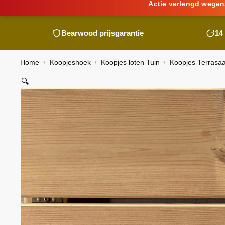
Actie verlengd wegen
Bearwood
prijsgarantie
14
Home
Koopjeshoek
Koopjes loten Tuin
Koopjes Terrasa
/
/
/
🔍