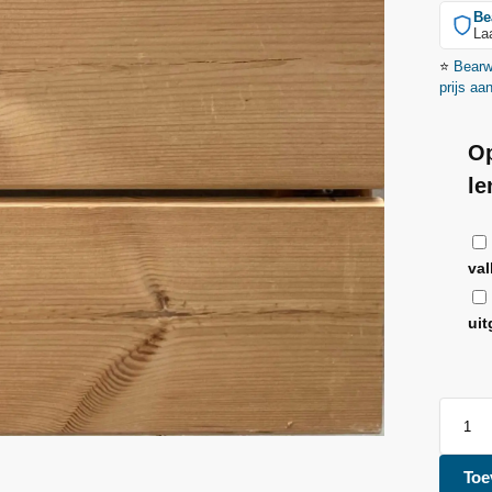
Be
La
⭐
Bear
prijs aa
Op
le
val
uit
Toe