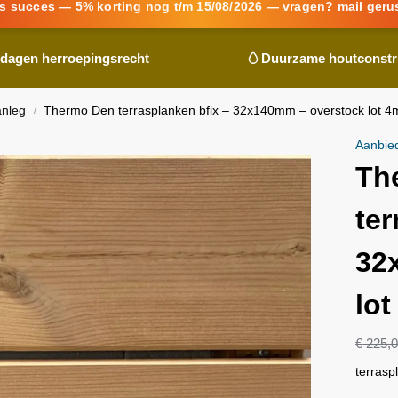
s succes — 5% korting nog t/m 15/08/2026 — vragen? mail geru
 dagen herroepingsrecht
Duurzame houtconstr
anleg
Thermo Den terrasplanken bfix – 32x140mm – overstock lot 4
/
Aanbie
Th
ter
32
lo
€
225,
terrasp