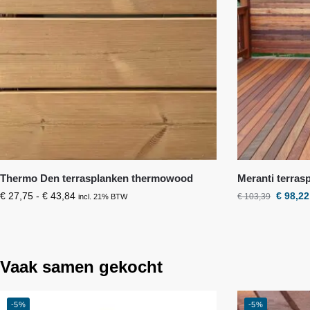
Thermo Den terrasplanken thermowood
Meranti terras
€
27,75
-
€
43,84
€
98,22
€
103,39
incl. 21% BTW
Vaak samen gekocht
-5%
-5%