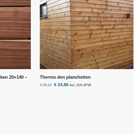
nken 20×140 –
Thermo den planchetten
€
24,80
€
26,11
incl. 21% BTW