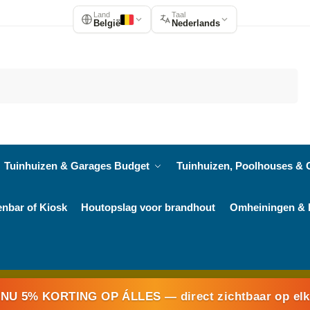
Land
Taal
België
Nederlands
Zoeken
Tuinhuizen & Garages Budget
Tuinhuizen, Poolhouses & 
enbar of Kiosk
Houtopslag voor brandhout
Omheiningen & 
NU 5% KORTING OP ÁLLES
— direct zichtbaar op el