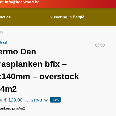
st:
info@
bearwood
.be
ucties
Levering in België
m2
ding!
ermo Den
rasplanken bfix –
x140mm – overstock
t 4m2
€
129,00
00
incl. 21% BTW
-43%
lanken, prijs/m2