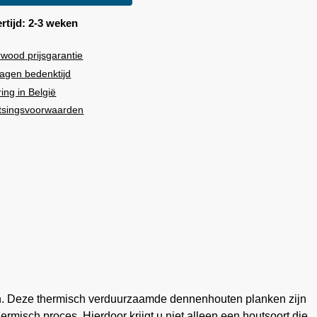
rtijd: 2-3 weken
rwood
prijsgarantie
agen bedenktijd
ring in België
tsingsvoorwaarden
en. Deze thermisch verduurzaamde dennenhouten planken zijn
misch proces. Hierdoor krijgt u niet alleen een houtsoort die