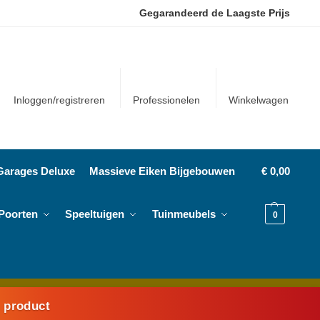
Gegarandeerd de Laagste Prijs
Inloggen/registreren
Professionelen
Winkelwagen
Garages Deluxe
Massieve Eiken Bijgebouwen
€
0,00
Poorten
Speeltuigen
Tuinmeubels
0
k product