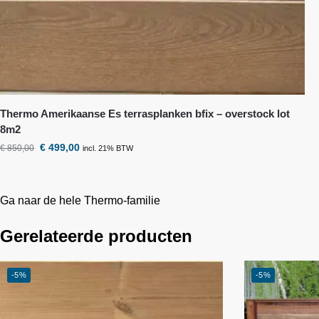
Thermo Amerikaanse Es terrasplanken bfix – overstock lot
8m2
€
499,00
€
850,00
incl. 21% BTW
Ga naar de hele Thermo-familie
Gerelateerde producten
-5%
-5%