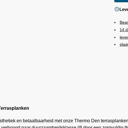
Leve
Bea
14 d
leve
plaa
Terrasplanken
 esthetiek en betaalbaarheid met onze Thermo Den terrasplank
erhoogd naar duurzaamheidsklasse I/II door een zorgvuldig ther