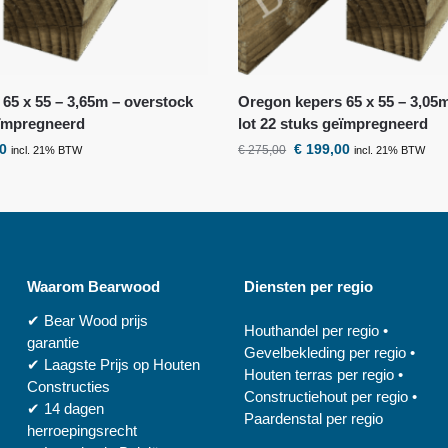
65 x 55 – 3,65m – overstock
Oregon kepers 65 x 55 – 3,05
eïmpregneerd
lot 22 stuks geïmpregneerd
0
€
199,00
€
275,00
incl. 21% BTW
incl. 21% BTW
Waarom
Bearwood
Diensten per regio
✔
Bear Wood
prijs
Houthandel per regio
•
garantie
Gevelbekleding per regio
•
✔
Laagste Prijs op Houten
Houten terras per regio
•
Constructies
Constructiehout per regio
•
✔
14 dagen
Paardenstal per regio
herroepingsrecht