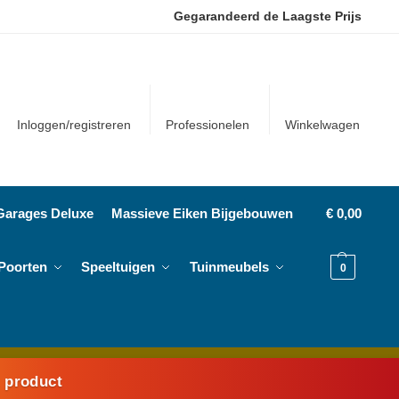
Gegarandeerd de Laagste Prijs
Inloggen/registreren
Professionelen
Winkelwagen
Garages Deluxe
Massieve Eiken Bijgebouwen
€
0,00
Poorten
Speeltuigen
Tuinmeubels
0
k product