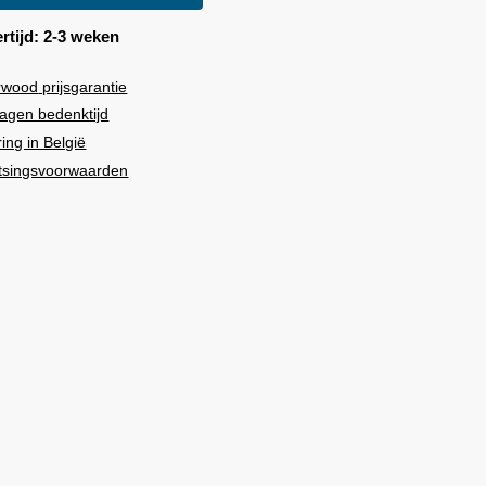
rtijd: 2-3 weken
rwood
prijsgarantie
agen bedenktijd
ring in België
tsingsvoorwaarden