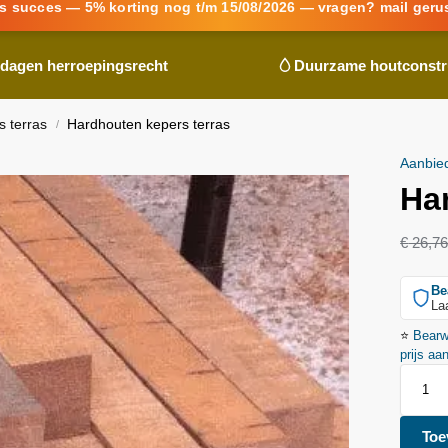
s succes — 5% korting nog t/m 15/08/2026 — vragen? mail geru
 dagen herroepingsrecht
Duurzame houtconstr
 terras
Hardhouten kepers terras
/
Aanbie
Ha
€
26,7
Be
La
⭐
Bear
prijs aa
Toe