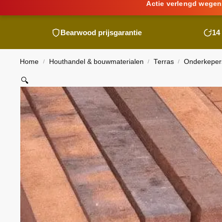
Actie verlengd wegen
Bearwood
prijsgarantie
14
Home
Houthandel & bouwmaterialen
Terras
Onderkepers
/
/
/
🔍