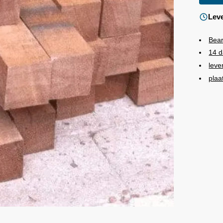
Leve
Bea
14 d
leve
plaa