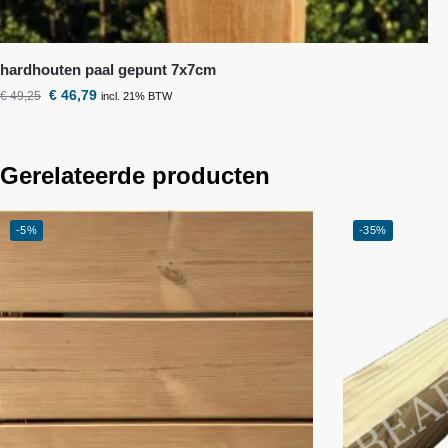
hardhouten paal gepunt 7x7cm
€
46,79
€
49,25
incl. 21% BTW
Gerelateerde producten
-5%
-35%