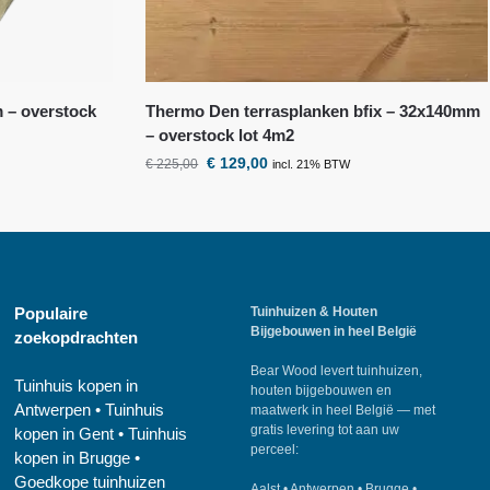
m – overstock
Thermo Den terrasplanken bfix – 32x140mm
– overstock lot 4m2
€
129,00
€
225,00
incl. 21% BTW
Populaire
Tuinhuizen & Houten
Bijgebouwen in heel België
zoekopdrachten
Bear Wood
levert tuinhuizen,
Tuinhuis kopen in
houten bijgebouwen en
Antwerpen
•
Tuinhuis
maatwerk in heel België — met
gratis levering tot aan uw
kopen in Gent
•
Tuinhuis
perceel:
kopen in Brugge
•
Goedkope tuinhuizen
Aalst
•
Antwerpen
•
Brugge
•