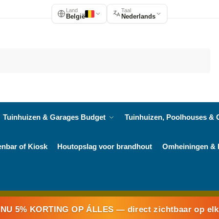
Land
Taal
België
Nederlands
Zoeken
Tuinhuizen & Garages Budget
Tuinhuizen, Poolhouses & 
enbar of Kiosk
Houtopslag voor brandhout
Omheiningen & 
NU 5% KORTING OP ÁLLES
— direct zichtbaar op el