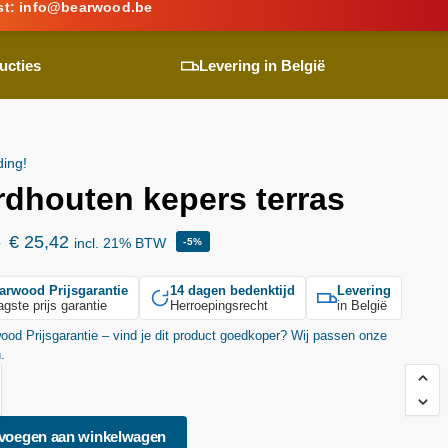
st:
info@
bearwood
.be
ucties
Levering in België
ding!
rdhouten kepers terras
€
25,42
6
incl. 21% BTW
-5%
arwood
Prijsgarantie
14 dagen bedenktijd
Levering
agste prijs garantie
Herroepingsrecht
in België
wood
Prijsgarantie – vind je dit product goedkoper? Wij passen onze
n.
voegen aan winkelwagen