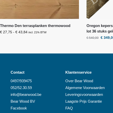
Thermo Den terrasplanken thermowood
Oregon kepers 
lot 36 stuks g
€
27,75
-
€
43,84
incl. 21% BTW
€
349,0
€
540,00
Contact
Klantenservice
0497/939475
Over
Bear Wood
052/52.30.59
Algemene Voorwaarden
info@
bearwood
.be
Leveringsvoorwaarden
Bear Wood
BV
Laagste Prijs Garantie
Facebook
FAQ