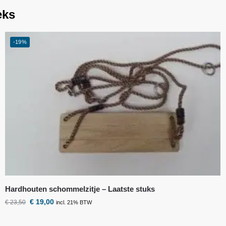
eks
-19%
Hardhouten schommelzitje – Laatste stuks
€
19,00
€
23,50
incl. 21% BTW