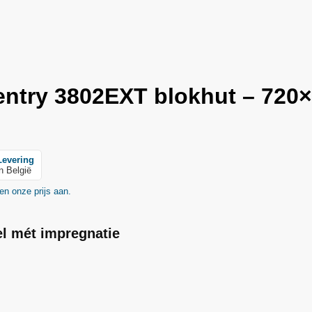
entry 3802EXT blokhut – 720
Levering
in België
en onze prijs aan.
el mét impregnatie