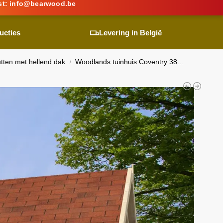
st:
info@
bearwood
.be
ucties
Levering in België
utten met hellend dak
Woodlands
tuinhuis Coventry 3802EXT blokhut – 720×320
/