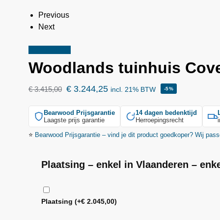
Previous
Next
Aanbieding!
Woodlands
tuinhuis Cov
€
3.244,25
€
3.415,00
incl. 21% BTW
-5%
Bearwood
Prijsgarantie
14 dagen bedenktijd
Laagste prijs garantie
Herroepingsrecht
⭐
Bearwood
Prijsgarantie – vind je dit product goedkoper? Wij pass
Plaatsing – enkel in Vlaanderen – enk
Plaatsing
(+
€
2.045,00
)