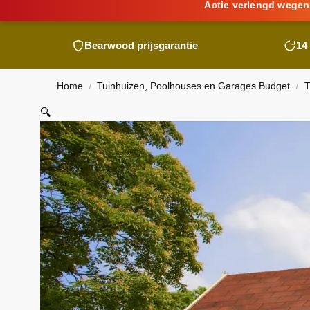
Actie verlengd wegen
Bearwood
prijsgarantie
14
Home
Tuinhuizen, Poolhouses en Garages Budget
T
/
/
🔍