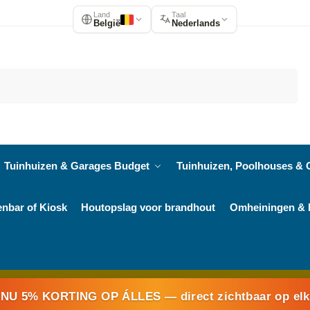
Land
Taal
België
Nederlands
Zoeken
Tuinhuizen & Garages Budget
Tuinhuizen, Poolhouses & 
enbar of Kiosk
Houtopslag voor brandhout
Omheiningen & 
NU 5% KORTING OP ÁLLES
— direct zichtbaar op el