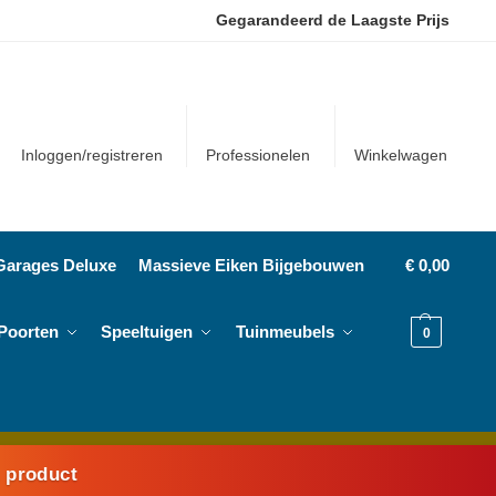
Gegarandeerd de Laagste Prijs
Inloggen/registreren
Professionelen
Winkelwagen
Garages Deluxe
Massieve Eiken Bijgebouwen
€
0,00
Poorten
Speeltuigen
Tuinmeubels
0
k product