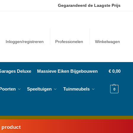
Gegarandeerd de Laagste Prijs
Inloggen/registreren
Professionelen
Winkelwagen
Garages Deluxe
Massieve Eiken Bijgebouwen
€
0,00
Poorten
Speeltuigen
Tuinmeubels
0
k product