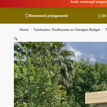
Actie verlengd wegen
Bearwood
prijsgarantie
14
Home
Tuinhuizen, Poolhouses en Garages Budget
T
/
/
🔍