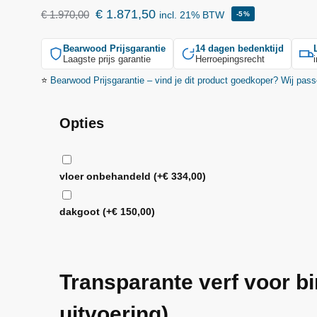
€
1.871,50
€
1.970,00
incl. 21% BTW
-5%
Bearwood
Prijsgarantie
14 dagen bedenktijd
Laagste prijs garantie
Herroepingsrecht
⭐
Bearwood
Prijsgarantie – vind je dit product goedkoper? Wij pass
Opties
vloer onbehandeld
(+
€
334,00
)
dakgoot
(+
€
150,00
)
Transparante verf voor b
uitvoering)