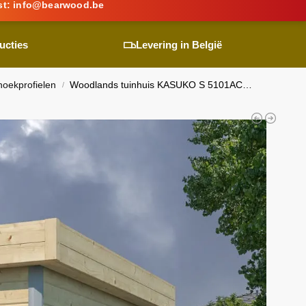
st:
info@
bearwood
.be
ucties
Levering in België
hoekprofielen
Woodlands
tuinhuis KASUKO S 5101AC blokhut – 295×295 cm
/