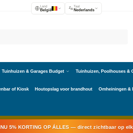
Land
Taal
België
Nederlands
Zoeken
Tuinhuizen & Garages Budget
Tuinhuizen, Poolhouses & 
enbar of Kiosk
Houtopslag voor brandhout
Omheiningen & 
NU 5% KORTING OP ÁLLES
— direct zichtbaar op el