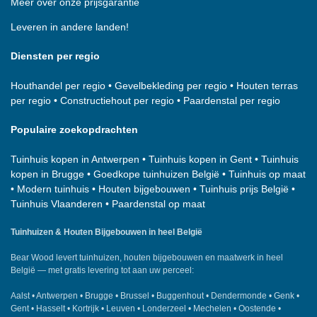
Meer over onze prijsgarantie
Leveren in andere landen!
Diensten per regio
Houthandel per regio
•
Gevelbekleding per regio
•
Houten terras
per regio
•
Constructiehout per regio
•
Paardenstal per regio
Populaire zoekopdrachten
Tuinhuis kopen in Antwerpen
•
Tuinhuis kopen in Gent
•
Tuinhuis
kopen in Brugge
•
Goedkope tuinhuizen België
•
Tuinhuis op maat
•
Modern tuinhuis
•
Houten bijgebouwen
•
Tuinhuis prijs België
•
Tuinhuis Vlaanderen
•
Paardenstal op maat
Tuinhuizen & Houten Bijgebouwen in heel België
Bear Wood
levert tuinhuizen, houten bijgebouwen en maatwerk in heel
België — met gratis levering tot aan uw perceel:
Aalst
•
Antwerpen
•
Brugge
•
Brussel
•
Buggenhout
•
Dendermonde
•
Genk
•
Gent
•
Hasselt
•
Kortrijk
•
Leuven
•
Londerzeel
•
Mechelen
•
Oostende
•