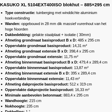
KASUKO XL 5104EXT400ISO blokhut – 885×295 cm
Type constructie:
tuinberging met winddichte aluminium
hoekverbinding
Wanden:
opgebouwd in 28 mm dik massief vurenhout van het
hoge Noorden
Dakbedekking:
gelakte staalplaat + isolatie ( 30mm)
Afmeting grondmaat basisproduct B x D:
485 x 295 cm
Oppervlakte grondmaat basisproduct:
14,31 m²
Afmeting grondmaat extensie B x D:
398,4 x 295 cm
Oppervlakte grondmaat extensie:
11,75 m²
Afmeting binnenmaat basisproduct B x D:
479,4 x 289,4 cm
Oppervlakte binnenmaat basisproduct:
13,87 m²
Afmeting binnenmaat extensie B x D:
395 x 289,4 cm
Oppervlakte binnenmaat extensie:
11,43 m²
Afmeting dakprojectie basisproduct:
512 x 319 cm
Oppervlakte dakprojectie basisproduct:
16,33 m²
Minimale aanbevolen betonmaat:
883,4 x 295 cm
Wandhoogte:
215 cm
Nokhoogte:
235 cm
Dakhelling:
1 °