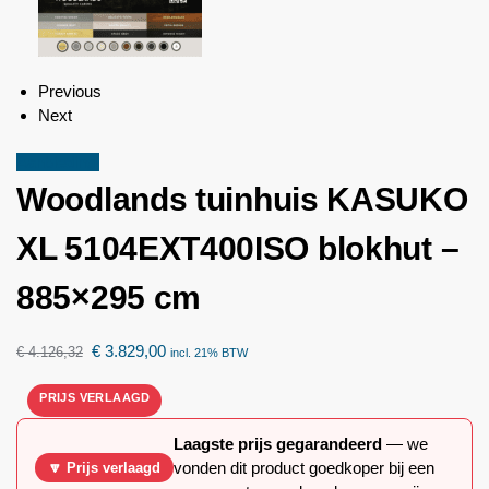
Previous
Next
Aanbieding!
Woodlands
tuinhuis KASUKO
XL 5104EXT400ISO blokhut –
885×295 cm
€
3.829,00
€
4.126,32
incl. 21% BTW
Laagste prijs gegarandeerd
— we
vonden dit product goedkoper bij een
🔽 Prijs verlaagd