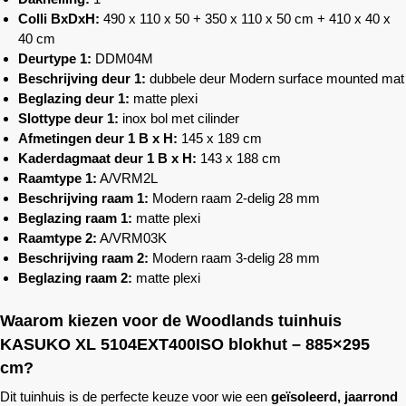
Colli BxDxH:
490 x 110 x 50 + 350 x 110 x 50 cm + 410 x 40 x
40 cm
Deurtype 1:
DDM04M
Beschrijving deur 1:
dubbele deur Modern surface mounted mat
Beglazing deur 1:
matte plexi
Slottype deur 1:
inox bol met cilinder
Afmetingen deur 1 B x H:
145 x 189 cm
Kaderdagmaat deur 1 B x H:
143 x 188 cm
Raamtype 1:
A/VRM2L
Beschrijving raam 1:
Modern raam 2-delig 28 mm
Beglazing raam 1:
matte plexi
Raamtype 2:
A/VRM03K
Beschrijving raam 2:
Modern raam 3-delig 28 mm
Beglazing raam 2:
matte plexi
Waarom kiezen voor de
Woodlands
tuinhuis
KASUKO XL 5104EXT400ISO blokhut – 885×295
cm?
Dit tuinhuis is de perfecte keuze voor wie een
geïsoleerd, jaarrond