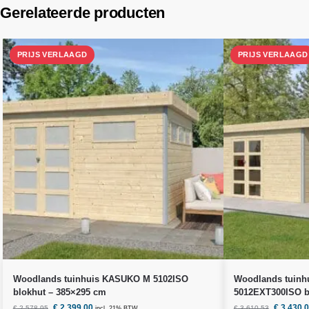
Gerelateerde producten
Woodlands
tuinhuis KASUKO M 5102ISO
Woodlands
tuinh
blokhut – 385×295 cm
5012EXT300ISO b
€
2.399,00
€
3.430,
€
2.578,95
€
3.610,53
incl. 21% BTW