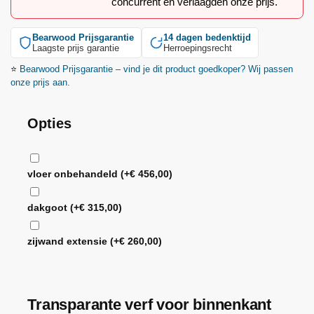
concurrent en verlaagden onze prijs.
Bearwood
Prijsgarantie
14 dagen bedenktijd
Laagste prijs garantie
Herroepingsrecht
⭐
Bearwood
Prijsgarantie – vind je dit product goedkoper? Wij passen
onze prijs aan.
Opties
vloer onbehandeld
(+
€
456,00
)
dakgoot
(+
€
315,00
)
zijwand extensie
(+
€
260,00
)
Transparante verf voor binnenkant