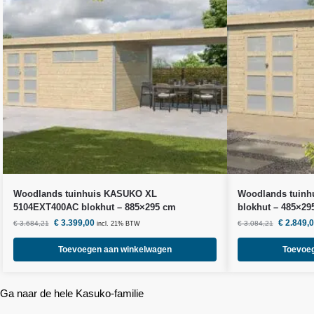
Woodlands
tuinhuis KASUKO XL
Woodlands
tuinh
5104EXT400AC blokhut – 885×295 cm
blokhut – 485×29
€
3.399,00
€
2.849,
€
3.684,21
€
3.084,21
incl. 21% BTW
Toevoegen aan winkelwagen
Toevoe
Ga naar de hele Kasuko-familie