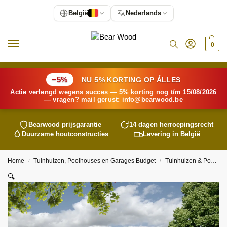
België
Nederlands
0
−5%
NU 5% KORTING OP ÁLLES
Actie verlengd wegens succes — 5% korting nog t/m 15/08/2026
— vragen? mail gerust:
info@
bearwood
.be
Bearwood
prijsgarantie
14 dagen herroepingsrecht
Duurzame houtconstructies
Levering in België
Home
Tuinhuizen, Poolhouses en Garages Budget
Tuinhuizen & Poolhouses
/
/
🔍