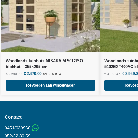
Woodlands
tuinhuis MISAKA M 5012ISO
Woodlands
tuinh
blokhut – 355×295 cm
5102EXT400AC bl
€
2.470,00
€
2.949,
€
2.600,00
€
3.189,47
incl. 21% BTW
Toevoegen aan winkelwagen
Toevoe
Contact
0451/039960
052/52.30.59