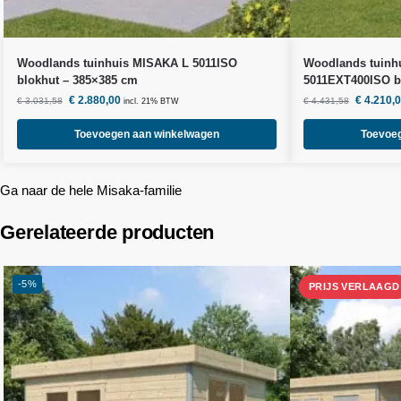
Woodlands
tuinhuis MISAKA L 5011ISO
Woodlands
tuinh
blokhut – 385×385 cm
5011EXT400ISO b
€
2.880,00
€
4.210,
€
3.031,58
€
4.431,58
incl. 21% BTW
Toevoegen aan winkelwagen
Toevoe
Ga naar de hele Misaka-familie
Gerelateerde producten
-5%