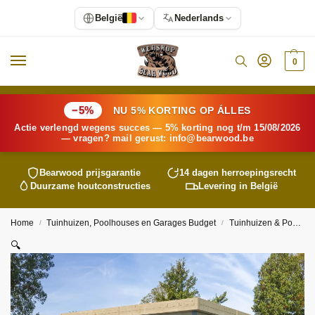
België
Nederlands
0
−5%
NU 5% KORTING OP ÁLLES
Actie verlengd wegens succes — 5% korting nog t/m 15/08/2026
— vragen? mail gerust:
info@
bearwood
.be
Bearwood
prijsgarantie
14 dagen herroepingsrecht
Duurzame houtconstructies
Levering in België
Home
Tuinhuizen, Poolhouses en Garages Budget
Tuinhuizen & Poolhouses
/
/
🔍