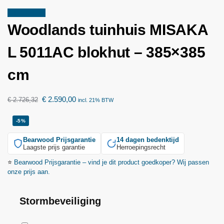
Aanbieding!
Woodlands
tuinhuis MISAKA
L 5011AC blokhut – 385×385
cm
€
2.590,00
€
2.726,32
incl. 21% BTW
-5%
Bearwood
Prijsgarantie
14 dagen bedenktijd
Laagste prijs garantie
Herroepingsrecht
⭐
Bearwood
Prijsgarantie – vind je dit product goedkoper? Wij passen
onze prijs aan.
Stormbeveiliging