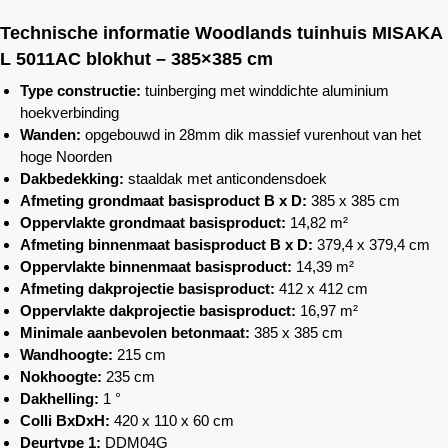
Technische informatie
Woodlands
tuinhuis MISAKA
L 5011AC blokhut – 385×385 cm
Type constructie:
tuinberging met winddichte aluminium
hoekverbinding
Wanden:
opgebouwd in 28mm dik massief vurenhout van het
hoge Noorden
Dakbedekking:
staaldak met anticondensdoek
Afmeting grondmaat basisproduct B x D:
385 x 385 cm
Oppervlakte grondmaat basisproduct:
14,82 m²
Afmeting binnenmaat basisproduct B x D:
379,4 x 379,4 cm
Oppervlakte binnenmaat basisproduct:
14,39 m²
Afmeting dakprojectie basisproduct:
412 x 412 cm
Oppervlakte dakprojectie basisproduct:
16,97 m²
Minimale aanbevolen betonmaat:
385 x 385 cm
Wandhoogte:
215 cm
Nokhoogte:
235 cm
Dakhelling:
1 °
Colli BxDxH:
420 x 110 x 60 cm
Deurtype 1:
DDM04G