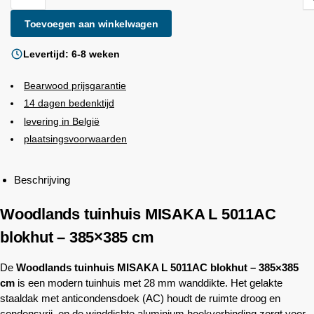
Toevoegen aan winkelwagen
Levertijd: 6-8 weken
Bearwood
prijsgarantie
14 dagen bedenktijd
levering in België
plaatsingsvoorwaarden
Beschrijving
Woodlands
tuinhuis MISAKA L 5011AC
blokhut – 385×385 cm
De
Woodlands
tuinhuis MISAKA L 5011AC blokhut – 385×385
cm
is een modern tuinhuis met 28 mm wanddikte. Het gelakte
staaldak met anticondensdoek (AC) houdt de ruimte droog en
condensvrij, en de winddichte aluminium hoekverbinding zorgt voor