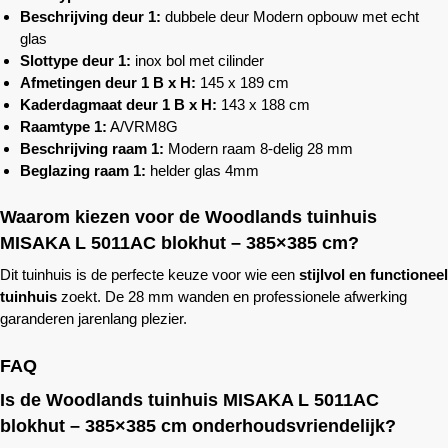
Beschrijving deur 1:
dubbele deur Modern opbouw met echt
glas
Slottype deur 1:
inox bol met cilinder
Afmetingen deur 1 B x H:
145 x 189 cm
Kaderdagmaat deur 1 B x H:
143 x 188 cm
Raamtype 1:
A/VRM8G
Beschrijving raam 1:
Modern raam 8-delig 28 mm
Beglazing raam 1:
helder glas 4mm
Waarom kiezen voor de
Woodlands
tuinhuis
MISAKA L 5011AC blokhut – 385×385 cm?
Dit tuinhuis is de perfecte keuze voor wie een
stijlvol en functioneel
tuinhuis
zoekt. De 28 mm wanden en professionele afwerking
garanderen jarenlang plezier.
FAQ
Is de
Woodlands
tuinhuis MISAKA L 5011AC
blokhut – 385×385 cm onderhoudsvriendelijk?