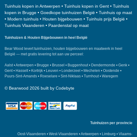
Tuinhuis kopen in Antwerpen
•
Tuinhuis kopen in Gent
•
Tuinhuis
kopen in Brugge
•
Goedkope tuinhuizen België
•
Tuinhuis op maat
•
Modern tuinhuis
•
Houten bijgebouwen
•
Tuinhuis prijs België
•
Tuinhuis Vlaanderen
•
Paardenstal op maat
Tuinhuizen & Houten Bijgebouwen in heel België
Bear Wood
levert tuinhuizen, houten bijgebouwen en maatwerk in heel
België — met gratis levering tot aan uw perceel:
Aalst
•
Antwerpen
•
Brugge
•
Brussel
•
Buggenhout
•
Dendermonde
•
Genk
•
Gent
•
Hasselt
•
Kortrijk
•
Leuven
•
Londerzeel
•
Mechelen
•
Oostende
•
Puurs-Sint-Amands
•
Roeselare
•
Sint-Niklaas
•
Turnhout
•
Waregem
©
Bearwood
2026 built by
Codebyte
Tuinhuizen per provincie
Oost-Vlaanderen
•
West-Vlaanderen
•
Antwerpen
•
Limburg
•
Vlaams-