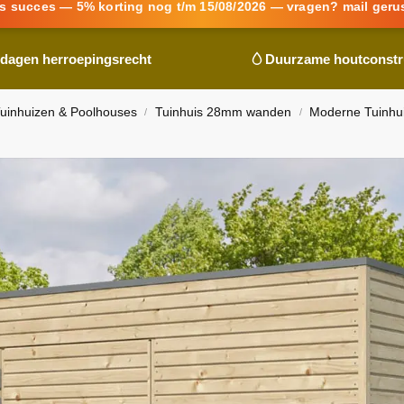
s succes — 5% korting nog t/m 15/08/2026 — vragen? mail geru
 dagen herroepingsrecht
Duurzame houtconstr
uinhuizen & Poolhouses
Tuinhuis 28mm wanden
Moderne Tuinhu
/
/