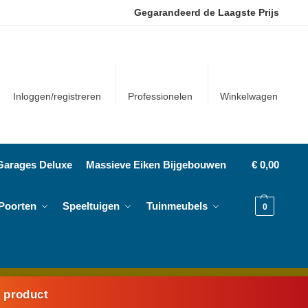
Gegarandeerd de Laagste Prijs
Inloggen/registreren
Professionelen
Winkelwagen
Garages Deluxe
Massieve Eiken Bijgebouwen
€
0,00
Poorten
Speeltuigen
Tuinmeubels
0
k product