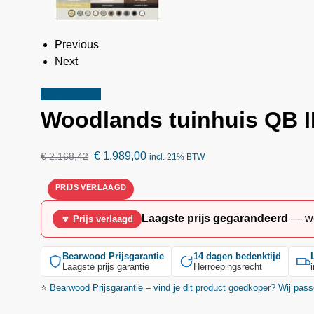
Previous
Next
Aanbieding!
Woodlands
tuinhuis QB I
€
1.989,00
€
2.168,42
incl. 21% BTW
Laagste prijs gegarandeerd
— we 
🔽 Prijs verlaagd
Bearwood
Prijsgarantie
14 dagen bedenktijd
Laagste prijs garantie
Herroepingsrecht
⭐
Bearwood
Prijsgarantie – vind je dit product goedkoper? Wij pass