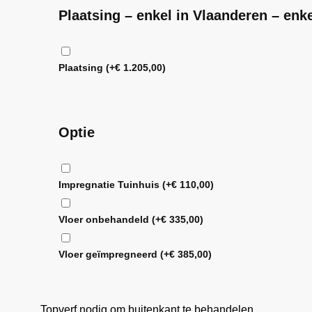
Plaatsing – enkel in Vlaanderen – enk
Plaatsing
(+
€
1.205,00
)
Optie
Impregnatie Tuinhuis
(+
€
110,00
)
Vloer onbehandeld
(+
€
335,00
)
Vloer geïmpregneerd
(+
€
385,00
)
Topverf nodig om buitenkant te behandelen