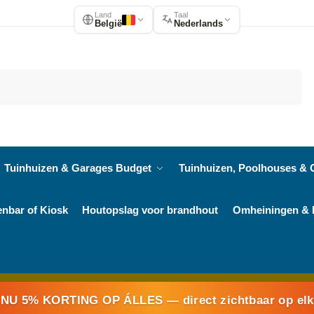
Land
Taal
België
Nederlands
Zoeken
Tuinhuizen & Garages Budget
Tuinhuizen, Poolhouses & 
enbar of Kiosk
Houtopslag voor brandhout
Omheiningen & 
NU 5% KORTING OP ÁLLES
— direct zichtbaar op el