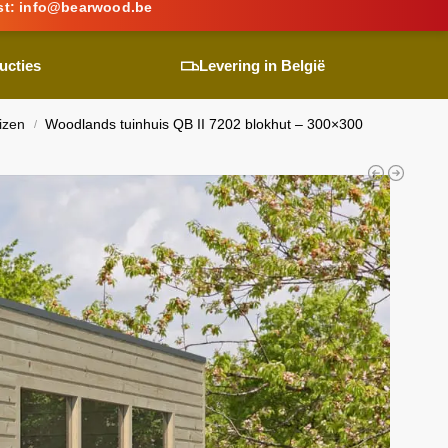
st:
info@
bearwood
.be
ucties
Levering in België
izen
Woodlands
tuinhuis QB II 7202 blokhut – 300×300
/