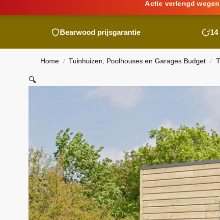
Actie verlengd wegen
Bearwood
prijsgarantie
14
Home
Tuinhuizen, Poolhouses en Garages Budget
T
/
/
🔍