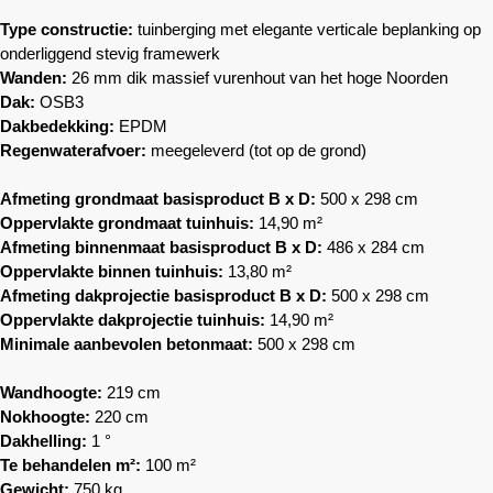
Type constructie:
tuinberging met elegante verticale beplanking op
onderliggend stevig framewerk
Wanden:
26 mm dik massief vurenhout van het hoge Noorden
Dak:
OSB3
Dakbedekking:
EPDM
Regenwaterafvoer:
meegeleverd (tot op de grond)
Afmeting grondmaat basisproduct B x D:
500 x 298 cm
Oppervlakte grondmaat tuinhuis:
14,90 m²
Afmeting binnenmaat basisproduct B x D:
486 x 284 cm
Oppervlakte binnen tuinhuis:
13,80 m²
Afmeting dakprojectie basisproduct B x D:
500 x 298 cm
Oppervlakte dakprojectie tuinhuis:
14,90 m²
Minimale aanbevolen betonmaat:
500 x 298 cm
Wandhoogte:
219 cm
Nokhoogte:
220 cm
Dakhelling:
1 °
Te behandelen m²:
100 m²
Gewicht:
750 kg