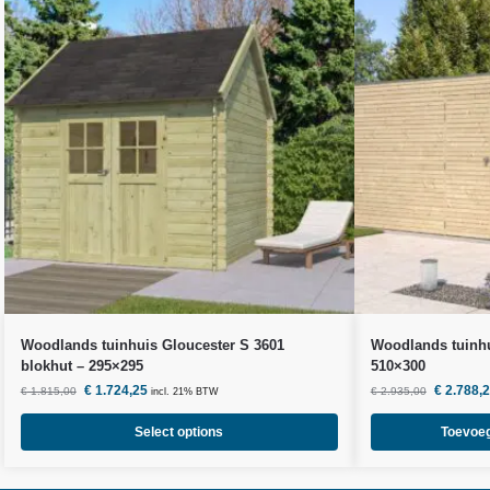
Woodlands
tuinhuis Gloucester S 3601
Woodlands
tuinhu
blokhut – 295×295
510×300
€
1.724,25
€
2.788,
€
1.815,00
€
2.935,00
incl. 21% BTW
Select options
Toevoe