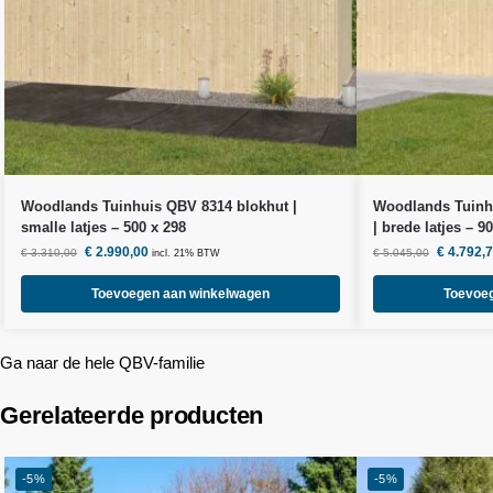
Woodlands
Tuinhuis QBV 8314 blokhut |
Woodlands
Tuinh
smalle latjes – 500 x 298
| brede latjes – 9
€
2.990,00
€
4.792,
€
3.310,00
€
5.045,00
incl. 21% BTW
Toevoegen aan winkelwagen
Toevoe
Ga naar de hele QBV-familie
Gerelateerde producten
-5%
-5%