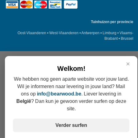
Tuinhuizen per provincie
Oost-Vlaanderen
•
West-Vlaanderen
•
Antwerpen
•
Limburg
•
Vlaams-
Brabant
•
Brussel
×
Welkom!
We hebben nog geen aparte website voor jouw land.
Wil je informeren naar levering in jouw land? Mail
ons op
info@
bearwood
.be
. Liever levering in
België
? Dan kun je gewoon verder surfen op deze
site.
Verder surfen