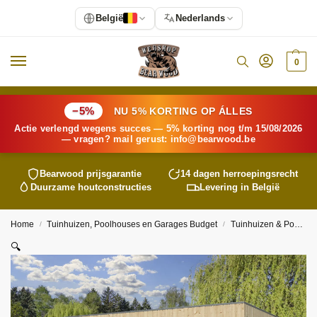
België
Nederlands
0
−5%
NU 5% KORTING OP ÁLLES
Actie verlengd wegens succes — 5% korting nog t/m 15/08/2026
— vragen? mail gerust:
info@
bearwood
.be
Bearwood
prijsgarantie
14 dagen herroepingsrecht
Duurzame houtconstructies
Levering in België
Home
Tuinhuizen, Poolhouses en Garages Budget
Tuinhuizen & Poolhouses
/
/
🔍