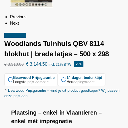
Previous
Next
Aanbieding!
Woodlands
Tuinhuis QBV 8114
blokhut | brede latjes – 500 x 298
€
3.144,50
€
3.310,00
incl. 21% BTW
-5%
Bearwood
Prijsgarantie
14 dagen bedenktijd
Laagste prijs garantie
Herroepingsrecht
⭐
Bearwood
Prijsgarantie – vind je dit product goedkoper? Wij passen
onze prijs aan.
Plaatsing – enkel in Vlaanderen –
enkel mét impregnatie