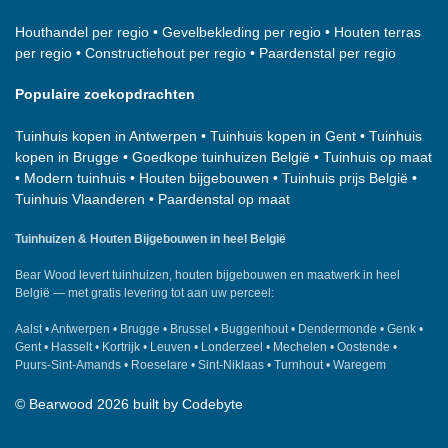
Houthandel per regio
•
Gevelbekleding per regio
•
Houten terras
per regio
•
Constructiehout per regio
•
Paardenstal per regio
Populaire zoekopdrachten
Tuinhuis kopen in Antwerpen
•
Tuinhuis kopen in Gent
•
Tuinhuis
kopen in Brugge
•
Goedkope tuinhuizen België
•
Tuinhuis op maat
•
Modern tuinhuis
•
Houten bijgebouwen
•
Tuinhuis prijs België
•
Tuinhuis Vlaanderen
•
Paardenstal op maat
Tuinhuizen & Houten Bijgebouwen in heel België
Bear Wood
levert tuinhuizen, houten bijgebouwen en maatwerk in heel
België — met gratis levering tot aan uw perceel:
Aalst
•
Antwerpen
•
Brugge
•
Brussel
•
Buggenhout
•
Dendermonde
•
Genk
•
Gent
•
Hasselt
•
Kortrijk
•
Leuven
•
Londerzeel
•
Mechelen
•
Oostende
•
Puurs-Sint-Amands
•
Roeselare
•
Sint-Niklaas
•
Turnhout
•
Waregem
©
Bearwood
2026 built by
Codebyte