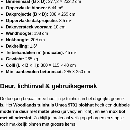
Binnenmaat (B × D):
277,2 × 232,2 cm
Oppervlakte binnen:
6,44 m²
Dakprojectie (B × D):
308 × 269 cm
Oppervlakte dakprojectie:
8,5 m²
Dakoversteek vooraan:
10 cm
Wandhoogte:
198 cm
Nokhoogte:
209 cm
Dakhelling:
1,6°
Te behandelen m² (indicatie):
45 m²
Gewicht:
265 kg
Colli (L × B × H):
300 × 115 × 40 cm
Min. aanbevolen betonmaat:
295 × 250 cm
Deur, lichtinval & gebruiksgemak
De toegang bepaalt mee hoe fijn je tuinhuis in het dagelijks gebruik
is. Het
Woodlands
tuinhuis Umea 9701 blokhut
heeft een
dubbele
moderne deur
met
matte plexi
(privacy én licht), en een
inox bol
met cilinderslot
. Zo blijft je materiaal veilig opgeborgen en stap je
toch makkelijk binnen met grotere items.