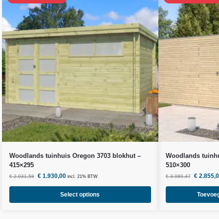
Woodlands
tuinhuis Oregon 3703 blokhut –
Woodlands
tuinhu
415×295
510×300
€
1.930,00
€
2.855,
€
2.031,58
€
3.089,47
incl. 21% BTW
Select options
Toevoe