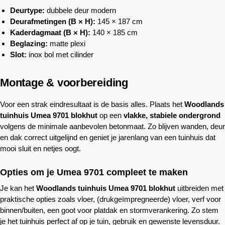
Deurtype:
dubbele deur modern
Deurafmetingen (B × H):
145 × 187 cm
Kaderdagmaat (B × H):
140 × 185 cm
Beglazing:
matte plexi
Slot:
inox bol met cilinder
Montage & voorbereiding
Voor een strak eindresultaat is de basis alles. Plaats het
Woodlands
tuinhuis Umea 9701 blokhut
op een
vlakke, stabiele ondergrond
volgens de minimale aanbevolen betonmaat. Zo blijven wanden, deur
en dak correct uitgelijnd en geniet je jarenlang van een tuinhuis dat
mooi sluit en netjes oogt.
Opties om je Umea 9701 compleet te maken
Je kan het
Woodlands
tuinhuis Umea 9701 blokhut
uitbreiden met
praktische opties zoals vloer, (drukgeïmpregneerde) vloer, verf voor
binnen/buiten, een goot voor platdak en stormverankering. Zo stem
je het tuinhuis perfect af op je tuin, gebruik en gewenste levensduur.