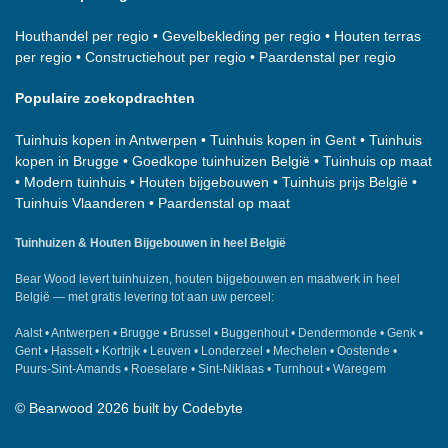
Houthandel per regio
•
Gevelbekleding per regio
•
Houten terras
per regio
•
Constructiehout per regio
•
Paardenstal per regio
Populaire zoekopdrachten
Tuinhuis kopen in Antwerpen
•
Tuinhuis kopen in Gent
•
Tuinhuis
kopen in Brugge
•
Goedkope tuinhuizen België
•
Tuinhuis op maat
•
Modern tuinhuis
•
Houten bijgebouwen
•
Tuinhuis prijs België
•
Tuinhuis Vlaanderen
•
Paardenstal op maat
Tuinhuizen & Houten Bijgebouwen in heel België
Bear Wood
levert tuinhuizen, houten bijgebouwen en maatwerk in heel
België — met gratis levering tot aan uw perceel:
Aalst
•
Antwerpen
•
Brugge
•
Brussel
•
Buggenhout
•
Dendermonde
•
Genk
•
Gent
•
Hasselt
•
Kortrijk
•
Leuven
•
Londerzeel
•
Mechelen
•
Oostende
•
Puurs-Sint-Amands
•
Roeselare
•
Sint-Niklaas
•
Turnhout
•
Waregem
©
Bearwood
2026 built by
Codebyte