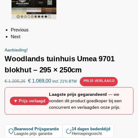
Previous
Next
Aanbieding!
Woodlands
tuinhuis Umea 9701
blokhut – 295 × 250cm
€
1.069,00
€
1.205,26
incl. 21% BTW
Laagste prijs gegarandeerd
— we
vonden dit product goedkoper bij een
🔽 Prijs verlaagd
concurrent en verlaagden onze prijs.
Bearwood
Prijsgarantie
14 dagen bedenktijd
Laagste prijs garantie
Herroepingsrecht