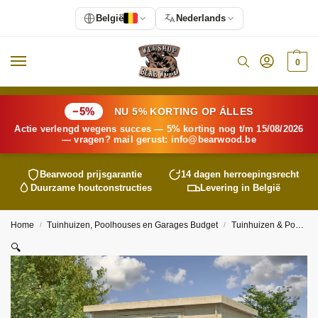
België
Nederlands
0
−5%
NU 5% KORTING OP ÁLLES
Actie verlengd wegens succes — 5% korting nog t/m 15/08/2026
— vragen? mail gerust:
info@
bearwood
.be
Bearwood
prijsgarantie
14 dagen herroepingsrecht
Duurzame houtconstructies
Levering in België
Home
Tuinhuizen, Poolhouses en Garages Budget
Tuinhuizen & Poolhouses
/
/
🔍