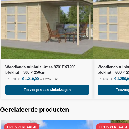
Woodlands
tuinhuis Umea 9701EXT200
Woodlands
tuinh
blokhut – 500 × 250cm
blokhut – 600 × 
€
1.210,00
€
1.259,
€
1.373,68
€
1.436,84
incl. 21% BTW
Toevoegen aan winkelwagen
Toevoe
Gerelateerde producten