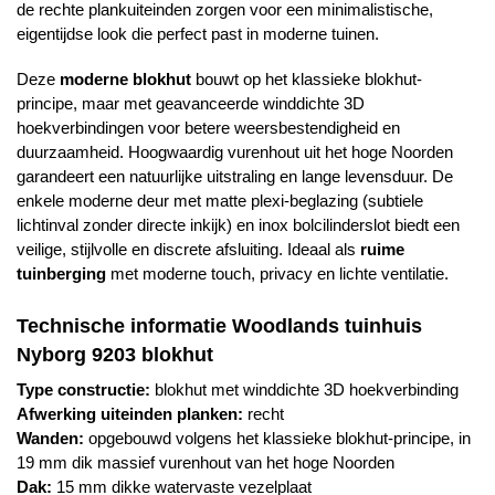
de rechte plankuiteinden zorgen voor een minimalistische,
eigentijdse look die perfect past in moderne tuinen.
Deze
moderne blokhut
bouwt op het klassieke blokhut-
principe, maar met geavanceerde winddichte 3D
hoekverbindingen voor betere weersbestendigheid en
duurzaamheid. Hoogwaardig vurenhout uit het hoge Noorden
garandeert een natuurlijke uitstraling en lange levensduur. De
enkele moderne deur met matte plexi-beglazing (subtiele
lichtinval zonder directe inkijk) en inox bolcilinderslot biedt een
veilige, stijlvolle en discrete afsluiting. Ideaal als
ruime
tuinberging
met moderne touch, privacy en lichte ventilatie.
Technische informatie
Woodlands
tuinhuis
Nyborg 9203 blokhut
Type constructie:
blokhut met winddichte 3D hoekverbinding
Afwerking uiteinden planken:
recht
Wanden:
opgebouwd volgens het klassieke blokhut-principe, in
19 mm dik massief vurenhout van het hoge Noorden
Dak:
15 mm dikke watervaste vezelplaat