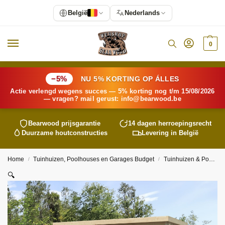
België
Nederlands
0
−5%
NU 5% KORTING OP ÁLLES
Actie verlengd wegens succes — 5% korting nog t/m 15/08/2026
— vragen? mail gerust:
info@
bearwood
.be
Bearwood
prijsgarantie
14 dagen herroepingsrecht
Duurzame houtconstructies
Levering in België
Home
Tuinhuizen, Poolhouses en Garages Budget
Tuinhuizen & Poolhouses
/
/
🔍