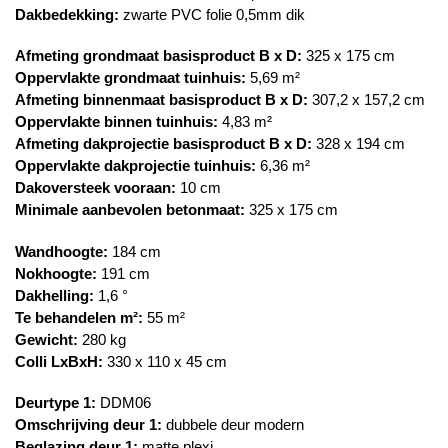
Dakbedekking:
zwarte PVC folie 0,5mm dik
Afmeting grondmaat basisproduct B x D:
325 x 175 cm
Oppervlakte grondmaat tuinhuis:
5,69 m²
Afmeting binnenmaat basisproduct B x D:
307,2 x 157,2 cm
Oppervlakte binnen tuinhuis:
4,83 m²
Afmeting dakprojectie basisproduct B x D:
328 x 194 cm
Oppervlakte dakprojectie tuinhuis:
6,36 m²
Dakoversteek vooraan:
10 cm
Minimale aanbevolen betonmaat:
325 x 175 cm
Wandhoogte:
184 cm
Nokhoogte:
191 cm
Dakhelling:
1,6 °
Te behandelen m²:
55 m²
Gewicht:
280 kg
Colli LxBxH:
330 x 110 x 45 cm
Deurtype 1:
DDM06
Omschrijving deur 1:
dubbele deur modern
Beglazing deur 1:
matte plexi