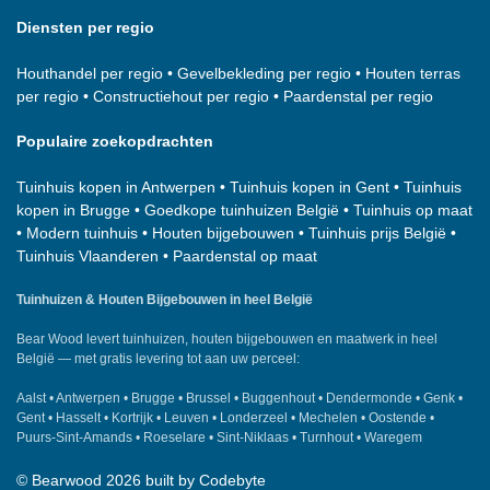
Diensten per regio
Houthandel per regio
•
Gevelbekleding per regio
•
Houten terras
per regio
•
Constructiehout per regio
•
Paardenstal per regio
Populaire zoekopdrachten
Tuinhuis kopen in Antwerpen
•
Tuinhuis kopen in Gent
•
Tuinhuis
kopen in Brugge
•
Goedkope tuinhuizen België
•
Tuinhuis op maat
•
Modern tuinhuis
•
Houten bijgebouwen
•
Tuinhuis prijs België
•
Tuinhuis Vlaanderen
•
Paardenstal op maat
Tuinhuizen & Houten Bijgebouwen in heel België
Bear Wood
levert tuinhuizen, houten bijgebouwen en maatwerk in heel
België — met gratis levering tot aan uw perceel:
Aalst
•
Antwerpen
•
Brugge
•
Brussel
•
Buggenhout
•
Dendermonde
•
Genk
•
Gent
•
Hasselt
•
Kortrijk
•
Leuven
•
Londerzeel
•
Mechelen
•
Oostende
•
Puurs-Sint-Amands
•
Roeselare
•
Sint-Niklaas
•
Turnhout
•
Waregem
©
Bearwood
2026 built by
Codebyte