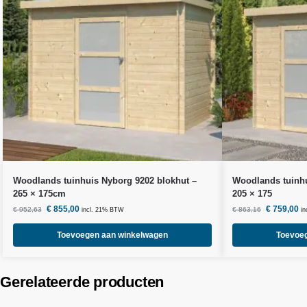
Woodlands
tuinhuis Nyborg 9202 blokhut –
Woodlands
tuinh
265 × 175cm
205 × 175
€
855,00
€
759,00
€
952,63
€
863,16
incl. 21% BTW
i
Toevoegen aan winkelwagen
Toevoe
Gerelateerde producten