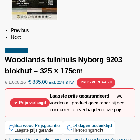
Previous
Next
Aanbieding!
Woodlands
tuinhuis Nyborg 9203
blokhut – 325 × 175cm
€
885,00
€
1.005,26
incl. 21% BTW
Laagste prijs gegarandeerd
— we
vonden dit product goedkoper bij een
🔽 Prijs verlaagd
concurrent en verlaagden onze prijs.
Bearwood
Prijsgarantie
14 dagen bedenktijd
Laagste prijs garantie
Herroepingsrecht
⭐
Bearwood
Prijsgarantie – vind je dit product goedkoper? Wij passen