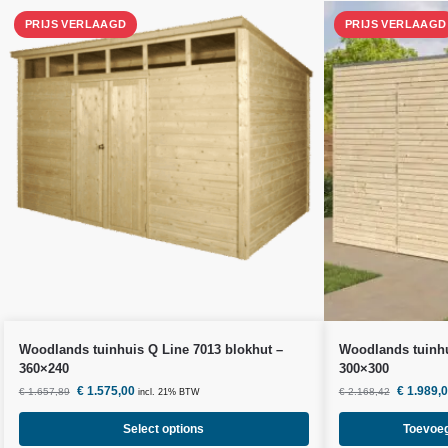
Woodlands
tuinhuis Q Line 7013 blokhut –
Woodlands
tuinhu
360×240
300×300
€
1.575,00
€
1.989,
€
1.657,89
€
2.168,42
incl. 21% BTW
Select options
Toevoe