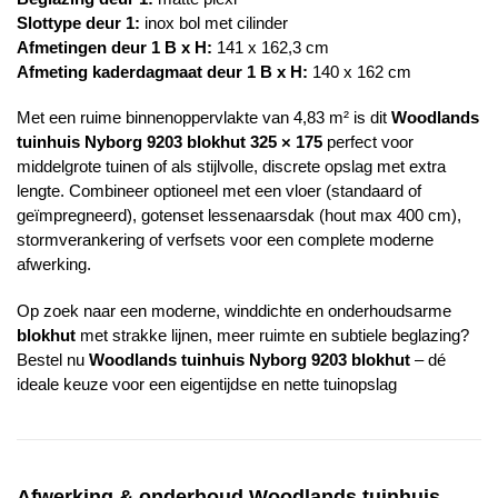
Slottype deur 1:
inox bol met cilinder
Afmetingen deur 1 B x H:
141 x 162,3 cm
Afmeting kaderdagmaat deur 1 B x H:
140 x 162 cm
Met een ruime binnenoppervlakte van 4,83 m² is dit
Woodlands
tuinhuis Nyborg 9203 blokhut 325 × 175
perfect voor
middelgrote tuinen of als stijlvolle, discrete opslag met extra
lengte. Combineer optioneel met een vloer (standaard of
geïmpregneerd), gotenset lessenaarsdak (hout max 400 cm),
stormverankering of verfsets voor een complete moderne
afwerking.
Op zoek naar een moderne, winddichte en onderhoudsarme
blokhut
met strakke lijnen, meer ruimte en subtiele beglazing?
Bestel nu
Woodlands
tuinhuis Nyborg 9203 blokhut
– dé
ideale keuze voor een eigentijdse en nette tuinopslag
Afwerking & onderhoud
Woodlands
tuinhuis