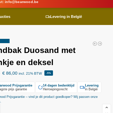
st:
info@
bearwood
.be
ucties
Levering in België
ding!
ndbak Duosand met
nkje en deksel
€
86,00
3
incl. 21% BTW
-5%
arwood
Prijsgarantie
14 dagen bedenktijd
Levering
agste prijs garantie
Herroepingsrecht
in België
wood
Prijsgarantie – vind je dit product goedkoper? Wij passen onze
n.