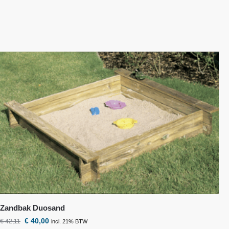
Zandbak Duosand
€
40,00
€
42,11
incl. 21% BTW