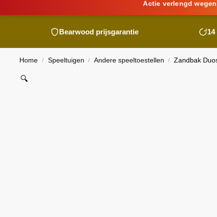
Actie verlengd wegen
Bearwood
prijsgarantie
14
Home
Speeltuigen
Andere speeltoestellen
Zandbak Duos
/
/
/
🔍