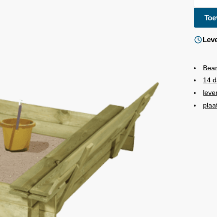
Toe
Leve
Bea
14 d
leve
plaa