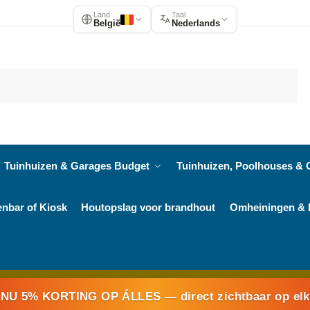
Land
Taal
België
Nederlands
Zoeken
Tuinhuizen & Garages Budget
Tuinhuizen, Poolhouses & 
enbar of Kiosk
Houtopslag voor brandhout
Omheiningen & 
NU 5% KORTING OP ÁLLES
— direct zichtbaar op el