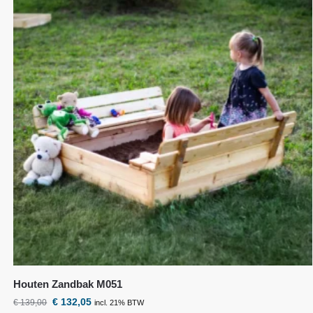
Houten Zandbak M051
€
132,05
€
139,00
incl. 21% BTW