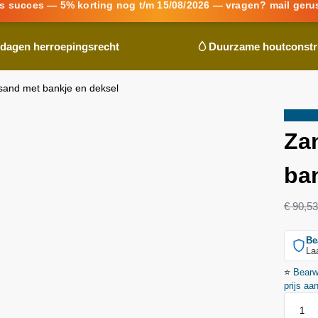
s succes — 5% korting nog t/m 15/08/2026 — vragen? mail geru
 dagen herroepingsrecht
Duurzame houtconstr
and met bankje en deksel
Aanbie
Za
ba
€
90,5
Be
La
⭐
Bear
prijs aa