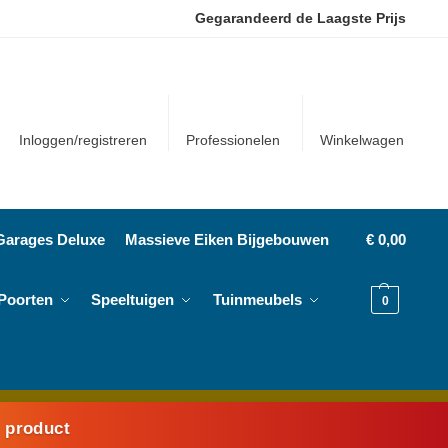
Gegarandeerd de Laagste Prijs
Inloggen/registreren
Professionelen
Winkelwagen
Garages Deluxe
Massieve Eiken Bijgebouwen
€
0,00
Poorten
Speeltuigen
Tuinmeubels
0
k product