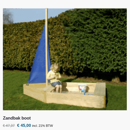
Zandbak boot
€
45,00
€
47,37
incl. 21% BTW