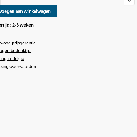
voegen aan winkelwagen
rtijd: 2-3 weken
rwood
prijsgarantie
agen bedenktijd
ring in België
tsingsvoorwaarden